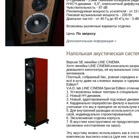
ВЧ-динамик - 25мм тканевый кольцевой радиа
НЧ/СЧ-динамик - 6,5", композитный диффузо
Чувствительность - 87 dB
Рекомендуемая мощность усилителя - от 15 
Пиковая музыкальная мощность - 200 Вт.
Диапазон частот - от 40 Гц до 40 кГц по - 3 dB
Возможны различные варианты отделки.
Цена:
По запросу
Дополнительная информация >
Напольная акустическая система
Версия SE линейки LINE CINEMA.
Хотя линейка LINE CINEMA изначально разр
домашнего кинотеатра, её музыкальные спо
меломанов.
Плотный, собранный бас, ровная середина и 
всё в кучу даже на сложных жанрах и «держ
Edition?
V.A.D. lab LINE CINEMA Special Edition отлича
1. Установлены новые твитеры в специальн
2. Новый НЧ динамик.
3. Новый, адаптированный под новые динами
4. Кардинально переработан фильтр и выполн
учитывая что мы в принципе не используем 
5. Для внутренней разводки используются с
свой, индивидуально спроектированный).
6. Эксклюзивная отделка корпуса.
7. В акустике конструктивно не предусмотре
(возможно изготовление на заказ).
Эту акустику можно использовать как в сост
комплексах высокого класса (для них эта ве