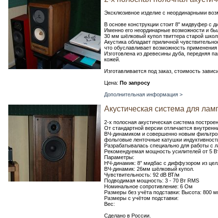
Эксклюзивное изделие с неординарными воз
В основе конструкции стоит 8" мидвуфер с 
Именно его неординарные возможности и был
30 мм шёлковый купол твиттера старой школ
Акустика обладает приличной чувствительнос
что обуславливает возможность применени
Изготовлена из древесины дуба, передняя п
кожей.
Изготавливается под заказ, стоимость завис
Цена:
По запросу
Дополнительная информация >
Акустическая система для ламп
2-х полосная акустическая система построен
От стандартной версии отличается внутрен
ВЧ-динамиком и совершенно новым фильтром
фольговые ленточные катушки индуктивност
Разрабатывалась специально для работы с 
Рекомендуемая мощность усилителей от 5 В
Параметры:
НЧ-динамик: 8” мидбас с диффузором из це
ВЧ-динамик: 26мм шёлковый купол.
Чувствительность: 92 dB ВТ/м
Подводимая мощность: 3 - 70 Вт RMS
Номинальное сопротивление: 6 Ом
Размеры без учёта подставки: Высота: 800 
Размеры с учётом подставки:
Вес:
Сделано в России.