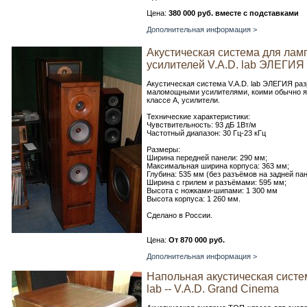
Цена:
380 000 руб. вместе с подставками
Дополнительная информация >
Акустическая система для лам
усилителей V.A.D. lab ЭЛЕГИЯ
Акустическая система V.A.D. lab ЭЛЕГИЯ ра
маломощными усилителями, коими обычно я
классе А, усилители.
Технические характеристики:
Чувствительность: 93 дБ 1Вт/м
Частотный диапазон: 30 Гц-23 кГц
Размеры:
Ширина передней панели: 290 мм;
Максимальная ширина корпуса: 363 мм;
Глубина: 535 мм (без разъёмов на задней пан
Ширина с грилем и разъёмами: 595 мм;
Высота с ножками-шипами: 1 300 мм
Высота корпуса: 1 260 мм.
Сделано в России.
Цена:
От 870 000 руб.
Дополнительная информация >
Напольная акустическая систем
lab -- V.A.D. Grand Cinema