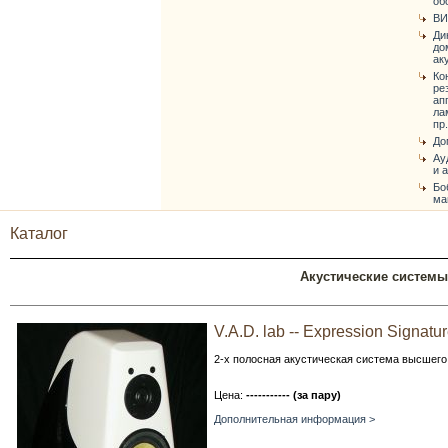
об
ВИ
Ди
до
ак
Ко
ре
ап
ла
пр.
До
Ау
и 
Бо
ма
Каталог
Акустические системы 
V.A.D. lab -- Expression Signatu
2-х полосная акустическая система высшего
Цена:
----------- (за пару)
Дополнительная информация >