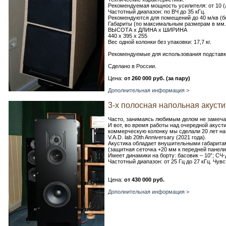
Рекомендуемая мощность усилителя: от 10 (
Частотный диапазон: по ВЧ до 35 кГц.
Рекомендуются для помещений до 40 м/кв (
Габариты (по максимальным размерам в мм.
ВЫСОТА х ДЛИНА х ШИРИНА
440 х 395 х 255
Вес одной колонки без упаковки: 17,7 кг.
Рекомендуемые для использования подставки: 
Сделано в России.
Цена:
от 260 000 руб. (за пару)
Дополнительная информация >
3-х полосная напольная акустиче
Часто, занимаясь любимым делом не замеча
И вот, во время работы над очередной акус
коммерческую колонку мы сделали 20 лет н
V.A.D. lab 20th Anniversary (2021 года).
Акустика обладает внушительными габаритам
(защитная сеточка +20 мм к передней панели
Имеет динамики на борту: басовик – 10”; СЧ-
Частотный диапазон: от 25 Гц до 27 кГц. Чув
Цена:
от 430 000 руб.
Дополнительная информация >