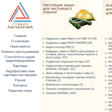
Главная
Надувные лодки Фрегат (из ПВХ !!!) (43)
CD
О компании
Надувные лодки PROF MARINE (34)
Ци
(Ц
Наши работы
Лодки и катера RIB (1)
про
Комната прослушивания
Байдарки, каяки и РАФТЫ для рыбалок и
Ус
сплавов, вёсла, спасательные жилеты и
Статьи/тесты аудио-
аксессуары (57)
Ус
видеоборудования
Подвесные лодочные моторы (67)
Фо
Партнеры
Герметичная упаковка для туризма,
Пр
рыбалки, походов. (24)
зв
Недобросовестные
ше
Экшн-камеры и аксессуары к ним (1)
партнёры-поставщики
Ак
Бензиновые походные горелки (плиты)
Разное
Coleman (2)
На
дл
Мобильные сигнализации (3)
Контакты
Се
Палатки специального назначения (1)
Обратная связь
ст
Палатки NORMAL (100)
Ка
се
Ак
ак
Ла