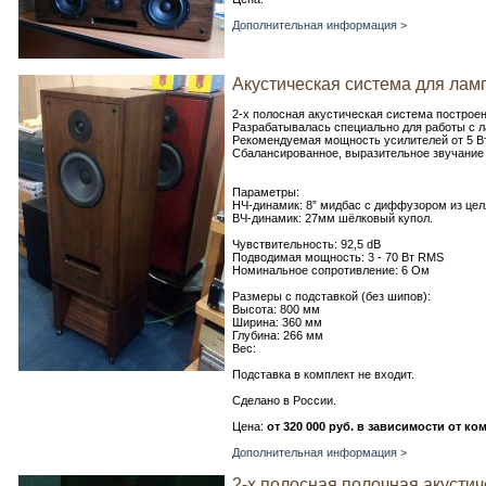
Дополнительная информация >
Акустическая система для ламп
2-х полосная акустическая система построе
Разрабатывалась специально для работы с 
Рекомендуемая мощность усилителей от 5 Вт
Сбалансированное, выразительное звучание
Параметры:
НЧ-динамик: 8” мидбас с диффузором из це
ВЧ-динамик: 27мм шёлковый купол.
Чувствительность: 92,5 dB
Подводимая мощность: 3 - 70 Вт RMS
Номинальное сопротивление: 6 Ом
Размеры с подставкой (без шипов):
Высота: 800 мм
Ширина: 360 мм
Глубина: 266 мм
Вес:
Подставка в комплект не входит.
Сделано в России.
Цена:
от 320 000 руб. в зависимости от к
Дополнительная информация >
2-х полосная полочная акустич