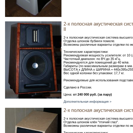
2-х полосная акустическая сис
II
2-х полосная акустическая система высшего
Отделка шпоном бубинги помеле.
Возможны различные варианты отделки по же
Технические характеристики:
Рекомендуемая мощность усилителя: от 10 (
Частотный диапазон: по ВЧ до 35 кГц.
Рекомендуются для помещений до 40 м/кв.
Габариты (по максимальным размерам в мм.
ВЫСОТА х ДЛИНА х ШИРИНА = 440х395х25
Вес одной колонки без упаковки: 17,7 кг.
Рекомендуемые для использования подставки: 
Сделано в России.
Цена:
от 240 000 руб. (за пару)
Дополнительная информация >
2-х полосная акустическая сист
2-х полосная акустическая система высшего
Отделка шпоном клён "птичий глаз".
Возможны различные варианты отделки по же
Технические характеристики: