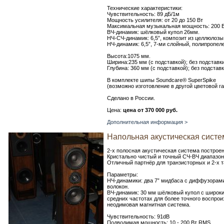
Технические характеристики:
Чувствительность: 89 дБ/1м
Мощность усилителя: от 20 до 150 Вт
Максимальная музыкальная мощность: 200 В
ВЧ-динамик: шёлковый купол 26мм.
НЧ-СЧ-динамик: 6,5”, композит из целлюлозы
НЧ-динамик: 6,5”, 7-ми слойный, полипропел
Высота:1075 мм.
Ширина:235 мм (с подставкой); без подставк
Глубина: 360 мм (с подставкой); без подстав
В комплекте шипы Soundcare® SuperSpike
(возможно изготовление в другой цветовой г
Сделано в России.
Цена:
цена от 370 000 руб.
Дополнительная информация >
Напольная акустическая система 
2-х полосная акустическая система построен
Кристально чистый и точный СЧ-ВЧ диапазон
Отличный партнёр для транзисторных и 2-х 
Параметры:
НЧ-динамики: два 7” мидбаса с диффузорам
волокон.
ВЧ-динамик: 30 мм шёлковый купол с широк
средних частотах для более точного воспро
неодимовая магнитная система.
Чувствительность: 91dB
Подводимая мощность: 10 - 200 Вт RMS