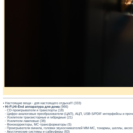
• Настоящие вещи - для настоящего отдыха!!! (333)
•
Hi-Fi,Hi-End аппаратура для дома
(966)
- CD-проигрыватели и транспорты (18)
- Цифро-аналоговые преобразователи (ЦАП), АЦП, USB-S/PDIF интерфейсы и прочее
- Усилители транзисторные и гибридные (21)
- Усилители ламповые (38)
- Фонокорректоры, МС-трансформаторы (5)
- Проигрыватели винила, головки звукоснимателей ММ-МС, тонармы, шеллы, аксес
- Акустические системы и сабвуферы (83)