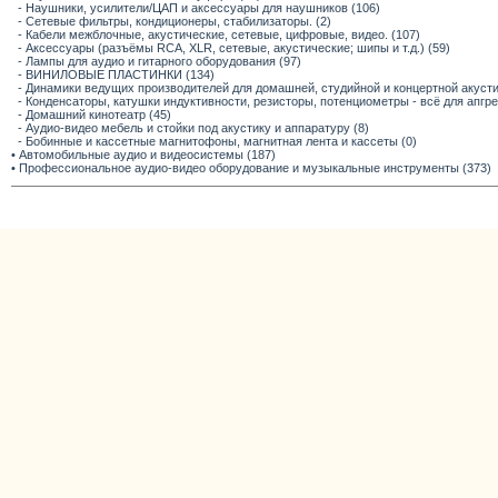
- Наушники, усилители/ЦАП и аксессуары для наушников (106)
- Сетевые фильтры, кондиционеры, стабилизаторы. (2)
- Кабели межблочные, акустические, сетевые, цифровые, видео. (107)
- Аксессуары (разъёмы RCA, XLR, сетевые, акустические; шипы и т.д.) (59)
- Лампы для аудио и гитарного оборудования (97)
- ВИНИЛОВЫЕ ПЛАСТИНКИ (134)
- Динамики ведущих производителей для домашней, студийной и концертной акустик
- Конденсаторы, катушки индуктивности, резисторы, потенциометры - всё для апгр
- Домашний кинотеатр (45)
- Аудио-видео мебель и стойки под акустику и аппаратуру (8)
- Бобинные и кассетные магнитофоны, магнитная лента и кассеты (0)
• Автомобильные аудио и видеосистемы (187)
• Профессиональное аудио-видео оборудование и музыкальные инструменты (373)