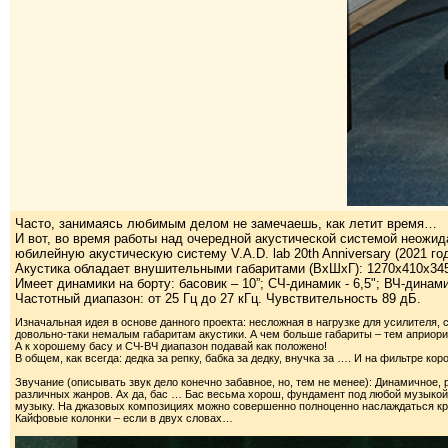
Часто, занимаясь любимым делом не замечаешь, как летит время…
И вот, во время работы над очередной акустической системой неож
юбилейную акустическую систему V.A.D. lab 20th Anniversary (2021 год
Акустика обладает внушительными габаритами (ВхШхГ): 1270х410х345 
Имеет динамики на борту: басовик – 10”; СЧ-динамик - 6,5"; ВЧ-динами
Частотный диапазон: от 25 Гц до 27 кГц. Чувствительность 89 дБ.
Изначальная идея в основе данного проекта: несложная в нагрузке для усилителя,
довольно-таки немалым габаритам акустики. А чем больше габариты – тем априор
А к хорошему басу и СЧ-ВЧ диапазон подавай как положено!
В общем, как всегда: дедка за репку, бабка за дедку, внучка за …. И на фильтре кор
Звучание (описывать звук дело конечно забавное, но, тем не менее): Динамичное
различных жанров. Ах да, бас … Бас весьма хорош, фундамент под любой музыкой
музыку. На джазовых композициях можно совершенно полноценно наслаждаться кр
Кайфовые колонки – если в двух словах…