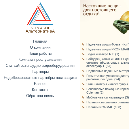
Главная
Надувные лодки Фрегат (из ПВ
О компании
Надувные лодки PROF MARI
Наши работы
Лодки и катера RIB (1)
Комната прослушивания
Байдарки, каяки и РАФТЫ дл
сплавов, вёсла, спасательн
Статьи/тесты аудио-видеоборудования
аксессуары (57)
Подвесные лодочные моторы
Партнеры
Герметичная упаковка для т
Недобросовестные партнёры-поставщики
рыбалки, походов. (24)
Разное
Экшн-камеры и аксессуары к
Бензиновые походные горелк
Контакты
Coleman (2)
Обратная связь
Мобильные сигнализации (3)
Палатки специального назна
Палатки NORMAL (100)