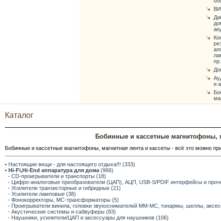
об
ВИ
Ди
до
ак
Ко
ре
ап
ла
пр.
До
Ау
и 
Бо
ма
Каталог
Бобинные и кассетные магнитофоны, м
Бобинные и кассетные магнитофоны, магнитная лента и кассеты - всё это можно при
• Настоящие вещи - для настоящего отдыха!!! (333)
•
Hi-Fi,Hi-End аппаратура для дома
(966)
- CD-проигрыватели и транспорты (18)
- Цифро-аналоговые преобразователи (ЦАП), АЦП, USB-S/PDIF интерфейсы и прочее
- Усилители транзисторные и гибридные (21)
- Усилители ламповые (38)
- Фонокорректоры, МС-трансформаторы (5)
- Проигрыватели винила, головки звукоснимателей ММ-МС, тонармы, шеллы, аксес
- Акустические системы и сабвуферы (83)
- Наушники, усилители/ЦАП и аксессуары для наушников (106)