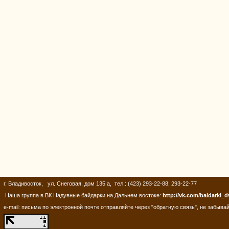
г. Владивосток, ул. Снеговая, дом 135 а, тел.: (423) 293-22-88; 293-22-77
Наша группа в ВК Надувные байдарки на Дальнем востоке:
http://vk.com/baidarki_d
e-mail: письма по электронной почте отправляйте через "обратную связь", не забывай