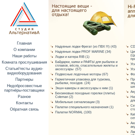
Главная
Надувные лодки Фрегат (из ПВХ !!!) (43)
CD
О компании
Надувные лодки PROF MARINE (34)
Ци
(Ц
Наши работы
Лодки и катера RIB (1)
про
Комната прослушивания
Байдарки, каяки и РАФТЫ для рыбалок и
Ус
сплавов, вёсла, спасательные жилеты и
Статьи/тесты аудио-
аксессуары (57)
Ус
видеоборудования
Подвесные лодочные моторы (67)
Фо
Партнеры
Герметичная упаковка для туризма,
Пр
рыбалки, походов. (24)
зв
Недобросовестные
ше
Экшн-камеры и аксессуары к ним (1)
партнёры-поставщики
Ак
Бензиновые походные горелки (плиты)
Разное
Coleman (2)
На
дл
Мобильные сигнализации (3)
Контакты
Се
Палатки специального назначения (1)
Обратная связь
ст
Палатки NORMAL (100)
Ка
се
Ак
ак
Ла