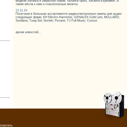
модели Хатанга и закрытые серии: Хатанга-Sport, Хатанга-Expedition. А
также вёсла к ним и спасательные жилеты.
12.11.24
Получили в большом ассортименте радиоэлектронные лампы для аудио
следующих фирм: EH Electro-Harmonix; GENALEX Gold Lion; MULLARD;
Svetlana; Tung-Sol; Sovtek; Psvane; TJ Full Music; Cossor.
архив новостей...
ответить.