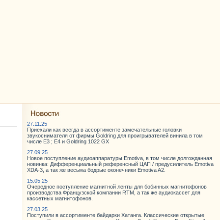
27.11.25
Приехали как всегда в ассортименте замечательные головки
звукоснимателя от фирмы Goldring для проигрывателей винила в том
числе E3 ; E4 и Goldring 1022 GX
27.09.25
Новое поступление аудиоаппаратуры Emotiva, в том числе долгожданная
новинка: Дифференциальный референсный ЦАП / предусилитель Emotiva
XDA-3, а так же весьма бодрые оконечники Emotiva A2.
15.05.25
Очередное поступление магнитной ленты для бобинных магнитофонов
производства Французской компании RTM, а так же аудиокассет для
кассетных магнитофонов.
27.03.25
Поступили в ассортименте байдарки Хатанга. Классические открытые