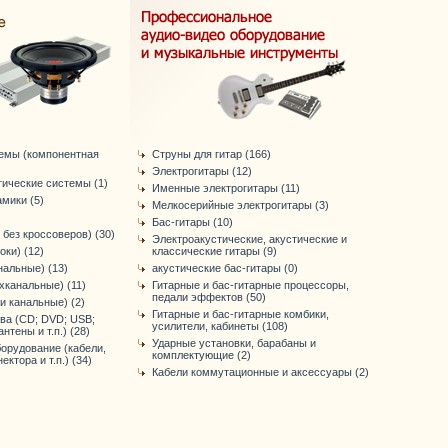
темы (компонентная
Струны для гитар (166)
Электрогитары (12)
тические системы (1)
Именные электрогитары (11)
мики (5)
Мелкосерийные электрогитары (3)
Бас-гитары (10)
 без кроссоверов) (30)
Электроакустические, акустические и
оки) (12)
классические гитары (9)
нальные) (13)
акустические бас-гитары (0)
хканальные) (11)
Гитарные и бас-гитарные процессоры,
педали эффектов (50)
-и канальные) (2)
Гитарные и бас-гитарные комбики,
ва (CD; DVD; USB;
усилители, кабинеты (108)
антены и т.п.) (28)
Ударные установки, барабаны и
орудование (кабели,
комплектующие (2)
ктора и т.п.) (34)
Кабели коммутационные и аксессуары (2)