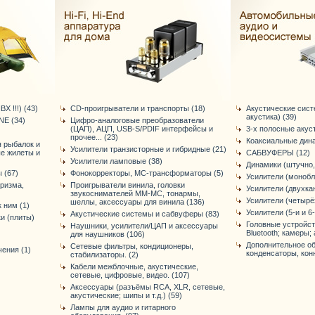
Х !!!) (43)
CD-проигрыватели и транспорты (18)
Акустические сис
акустика) (39)
E (34)
Цифро-аналоговые преобразователи
(ЦАП), АЦП, USB-S/PDIF интерфейсы и
3-х полосные акус
прочее... (23)
Коаксиальные дина
я рыбалок и
Усилители транзисторные и гибридные (21)
ые жилеты и
САБВУФЕРЫ (12)
Усилители ламповые (38)
Динамики (штучно,
 (67)
Фонокорректоры, МС-трансформаторы (5)
Усилители (монобл
уризма,
Проигрыватели винила, головки
Усилители (двухка
звукоснимателей ММ-МС, тонармы,
Усилители (четырё
шеллы, аксессуары для винила (136)
 ним (1)
Усилители (5-и и 6
Акустические системы и сабвуферы (83)
и (плиты)
Головные устройст
Наушники, усилители/ЦАП и аксессуары
Bluetooth; камеры; 
для наушников (106)
Дополнительное об
Сетевые фильтры, кондиционеры,
ения (1)
конденсаторы, конне
стабилизаторы. (2)
Кабели межблочные, акустические,
сетевые, цифровые, видео. (107)
Аксессуары (разъёмы RCA, XLR, сетевые,
акустические; шипы и т.д.) (59)
Лампы для аудио и гитарного