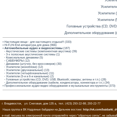
Усилите
Усилители
Усилители 
Усилители (
Головные устройства (CD; DVD; 
Дополнительное оборудование (ка
• Настоящие вещи - для настоящего отдыха!!! (333)
• Hi-Fi,Hi-End аппаратура для дома (966)
•
Автомобильные аудио и видеосистемы
(187)
- Акустические системы (компонентная акустика) (39)
- 3-х полосные акустические системы (1)
- Коаксиальные динамики (5)
- САБВУФЕРЫ (12)
- Динамики (штучно, без кроссоверов) (30)
- Усилители (моноблоки) (12)
- Усилители (двухканальные) (13)
- Усилители (четырёхканальные) (11)
- Усилители (5-и и 6-и канальные) (2)
- Головные устройства (CD; DVD; USB; Bluetooth; камеры; антены и т.п.) (28)
- Дополнительное оборудование (кабели, конденсаторы, коннектора и т.п.) (34)
• Профессиональное аудио-видео оборудование и музыкальные инструменты (373)
г. Владивосток, ул. Снеговая, дом 135 а, тел.: (423) 293-22-88; 293-22-77
Наша группа в ВК Надувные байдарки на Дальнем востоке:
http://vk.com/baidarki_d
e-mail: письма по электронной почте отправляйте через "обратную связь", не забывай