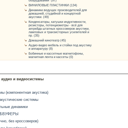
оборудования (97)
ВИНИЛОВЫЕ ПЛАСТИНКИ (134)
Динамики ведущих производителей для
домашней, студийной и концертной
акустики. (49)
Конденсаторы, катушки индуктивности,
резисторы, потенциометры - всё для
апгрейда штатных кроссоверов акустики,
ламповых и транзисторных усилителей и
пр. (35)
Домашний кинотеатр (45)
Аудио-видео мебель и стойки под акустику
и аппаратуру (8)
Бобинные и кассетные магнитофоны,
магнитная лента и кассеты (0)
аудио и видеосистемы
мы (компонентная акустика)
акустические системы
льные динамики
БВУФЕРЫ
чно, без кроссоверов)