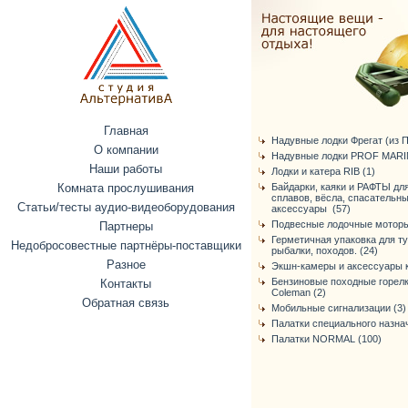
Главная
Надувные лодки Фрегат (из ПВ
О компании
Надувные лодки PROF MARIN
Наши работы
Лодки и катера RIB (1)
Комната прослушивания
Байдарки, каяки и РАФТЫ дл
сплавов, вёсла, спасательн
Статьи/тесты аудио-видеоборудования
аксессуары (57)
Подвесные лодочные моторы
Партнеры
Герметичная упаковка для т
Недобросовестные партнёры-поставщики
рыбалки, походов. (24)
Разное
Экшн-камеры и аксессуары к
Бензиновые походные горелк
Контакты
Coleman (2)
Обратная связь
Мобильные сигнализации (3)
Палатки специального назнач
Палатки NORMAL (100)