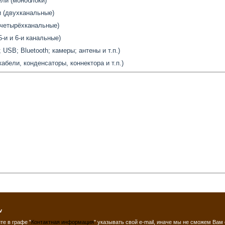
ли (моноблоки)
 (двухканальные)
(четырёхканальные)
5-и и 6-и канальные)
USB; Bluetooth; камеры; антены и т.п.)
бели, конденсаторы, коннектора и т.п.)
v
те в графе "
Контактная информация
" указывать свой e-mail, иначе мы не сможем Вам 