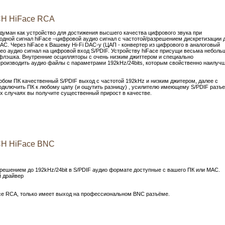
CH HiFace RCA
уман как устройство для достижения высшего качества цифрового звука при
дной сигнал hiFace –цифровой аудио сигнал с частотой/разрешением дискретизации 
AC. Через hiFace к Вашему Hi-Fi DAC-у (ЦАП - конвертер из цифрового в аналоговый
рео аудио сигнал на цифровой вход S/PDIF. Устройству hiFace присущи весьма неболь
флэшка. Внутренние осцилляторы с очень низким джиттером и специально
роизводить аудио файлы c параметрами 192kHz/24bits, которым свойственно наилуч
юбом ПК качественный S/PDIF выход c частотой 192kHz и низким джитером, далее с
дключить ПК к любому цапу (и ощутить разницу) , усилителю имеющему S/PDIF разъе
ех случаях вы получите существенный прирост в качестве.
CH HiFace BNC
решением до 192kHz/24bit в S/PDIF аудио формате доступные с вашего ПК или MAC.
й драйвер
e RCA, только имеет выход на профессиональном BNC разъёме.