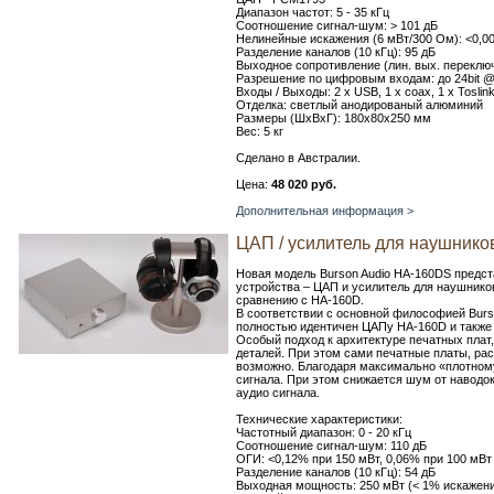
Диапазон частот: 5 - 35 кГц
Соотношение сигнал-шум: > 101 дБ
Нелинейные искажения (6 мВт/300 Ом): <0,0
Разделение каналов (10 кГц): 95 дБ
Выходное сопротивление (лин. вых. переклю
Разрешение по цифровым входам: до 24bit @
Входы / Выходы: 2 х USB, 1 х coax, 1 х Toslin
Отделка: светлый анодированый алюминий
Размеры (ШхВхГ): 180х80х250 мм
Вес: 5 кг
Сделано в Австралии.
Цена:
48 020 руб.
Дополнительная информация >
ЦАП / усилитель для наушнико
Новая модель Burson Audio HA-160DS предст
устройства – ЦАП и усилитель для наушнико
сравнению с HA-160D.
В соответствии с основной философией Bur
полностью идентичен ЦАПу HA-160D и также 
Особый подход к архитектуре печатных плат
деталей. При этом сами печатные платы, рас
возможно. Благодаря максимально «плотном
сигнала. При этом снижается шум от наводо
аудио сигнала.
Технические характеристики:
Частотный диапазон: 0 - 20 кГц
Соотношение сигнал-шум: 110 дБ
ОГИ: <0,12% при 150 мВт, 0,06% при 100 мВт
Разделение каналов (10 кГц): 54 дБ
Выходная мощность: 250 мВт (< 1% искажен