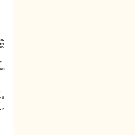
ать
тые
ио.
ну
дио.
.
и 8
.
у и