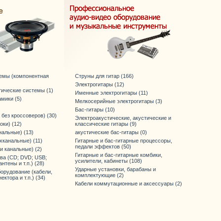
темы (компонентная
Струны для гитар (166)
Электрогитары (12)
тические системы (1)
Именные электрогитары (11)
мики (5)
Мелкосерийные электрогитары (3)
Бас-гитары (10)
 без кроссоверов) (30)
Электроакустические, акустические и
оки) (12)
классические гитары (9)
нальные) (13)
акустические бас-гитары (0)
хканальные) (11)
Гитарные и бас-гитарные процессоры,
педали эффектов (50)
-и канальные) (2)
Гитарные и бас-гитарные комбики,
ва (CD; DVD; USB;
усилители, кабинеты (108)
антены и т.п.) (28)
Ударные установки, барабаны и
орудование (кабели,
комплектующие (2)
ктора и т.п.) (34)
Кабели коммутационные и аксессуары (2)