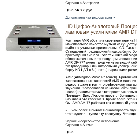
Сделано в Австралии.
Цена:
56 350 руб.
Дополнительная информация >
HD Цифро-Аналоговый Процес
ламповым усилителем AMR DP
Компания AMR обратила свое внимание на HD
максимальное качество музыки из существую
файлы звучали как оригинальные CD. Также
Стандартный традиционный подход был отбр
прохождения сигнала - это технический Ma
обворожительном и трепещущем исполнении.
AMR DP-777 имеет такой же не имеющий себ
экстраординарными цифровыми усовершенств
борту HD ЦАП с 6 (шесть!) вариантами режи
AMR (Abbingdon Music Research). Британска
запатентованных технологий AMR и желания 
редкость даже в том, что референсом при дов
звучании. Обозреватели не могли найти лучш
Loesch) рассматривал этот проект как попы
Президент Винс Люк суммирует: «Большинств
называем это классом Х. Кроме всего, это и
Ом. AMR AM-77 работает как ламповый усили
«… чем более я пытался анализировать звук,
что я сделал – купил эту толстушку. Что еще 
Чёрное и серебристое исполнение.
Сделано в Англии.
Цена: