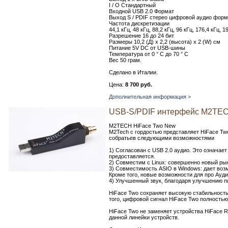
I / O Стандартный
Входной USB 2.0 Формат
Выход S / PDIF стерео цифровой аудио форм
Частота дискретизации
44,1 кГц, 48 кГц, 88,2 кГц, 96 кГц, 176,4 кГц, 1
Разрешение 16 до 24 бит
Размеры 10,2 (Д) х 2,2 (высота) х 2 (W) см
Питание 5V DC от USB-шины
Температура от 0 ° C до 70 ° C
Вес 50 грам.
Сделано в Италии.
Цена:
8 700 руб.
Дополнительная информация >
USB-S/PDIF интерфейс M2TEC
M2TECH HiFace Two New
M2Tech с гордостью представляет HiFace Tw
собратьев следующими возможностями
1) Согласован с USB 2.0 аудио. Это означает
предоставляется.
2) Совместим с Linux: совершенно новый ры
3) Совместимость ASIO в Windows: дает воз
Кроме того, новые возможности для про Ауди
4) Улучшенный звук, благодаря улучшению п
HiFace Two сохраняет высокую стабильност
того, цифровой сигнал HiFace Two полностью
HiFace Two не заменяет устройства HiFace 
данной линейки устройств.