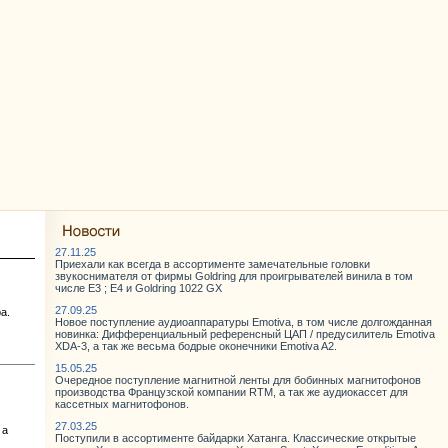
27.11.25
Приехали как всегда в ассортименте замечательные головки
звукоснимателя от фирмы Goldring для проигрывателей винила в том
числе E3 ; E4 и Goldring 1022 GX
27.09.25
а.
Новое поступление аудиоаппаратуры Emotiva, в том числе долгожданная
новинка: Дифференциальный референсный ЦАП / предусилитель Emotiva
XDA-3, а так же весьма бодрые оконечники Emotiva A2.
15.05.25
Очередное поступление магнитной ленты для бобинных магнитофонов
производства Французской компании RTM, а так же аудиокассет для
кассетных магнитофонов.
27.03.25
 а
Поступили в ассортименте байдарки Хатанга. Классические открытые