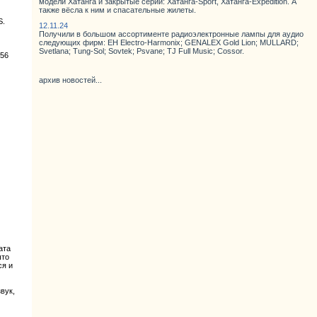
модели Хатанга и закрытые серии: Хатанга-Sport, Хатанга-Expedition. А
также вёсла к ним и спасательные жилеты.
S.
12.11.24
Получили в большом ассортименте радиоэлектронные лампы для аудио
следующих фирм: EH Electro-Harmonix; GENALEX Gold Lion; MULLARD;
Svetlana; Tung-Sol; Sovtek; Psvane; TJ Full Music; Cossor.
256
архив новостей...
ата
что
ся и
вук,