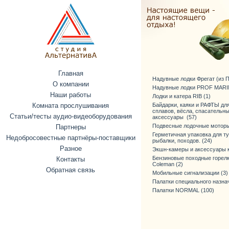
Главная
Надувные лодки Фрегат (из ПВ
О компании
Надувные лодки PROF MARIN
Наши работы
Лодки и катера RIB (1)
Комната прослушивания
Байдарки, каяки и РАФТЫ дл
сплавов, вёсла, спасательн
Статьи/тесты аудио-видеоборудования
аксессуары (57)
Подвесные лодочные моторы
Партнеры
Герметичная упаковка для т
Недобросовестные партнёры-поставщики
рыбалки, походов. (24)
Разное
Экшн-камеры и аксессуары к
Бензиновые походные горелк
Контакты
Coleman (2)
Обратная связь
Мобильные сигнализации (3)
Палатки специального назнач
Палатки NORMAL (100)