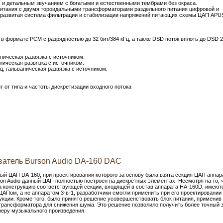
и детальным звучанием с богатыми и естественными тембрами без окраса.
 питания с двумя тороидальными трансформаторами раздельного питания цифровой и
, развитая система фильтрации и стабилизации напряжений питающих схемы ЦАП APU
в формате PCM с разрядностью до 32 бит/384 кГц, а также DSD поток вплоть до DSD 
аническая развязка с источником.
аническая развязка с источником.
ц, гальваническая развязка с источником.
ит от типа и частоты дискретизации входного потока
атель Burson Audio DA-160 DAC
ный ЦАП DA-160, при проектировании которого за основу была взята секция ЦАП аппар
on Audio данный ЦАП полностью построен на дискретных элементах. Несмотря на то, 
а конструкцию соответствующей секции, входящей в состав аппарата HA-160D, имеют
ЦАПом, а не аппаратом 3-в-1, разработчики смогли применить при его проектировании
укции. Кроме того, было принято решение усовершенствовать блок питания, применив
 трансформатора для снижения шума. Это решение позволило получить более точный з
еру музыкального произведения.