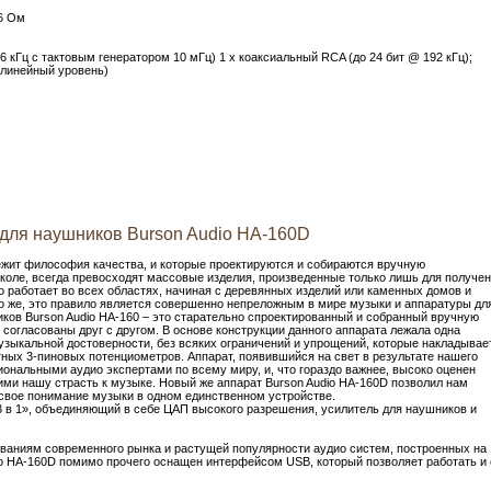
,6 Ом
 кГц с тактовым генератором 10 мГц) 1 х коаксиальный RCA (до 24 бит @ 192 кГц);
 линейный уровень)
для наушников Burson Audio HA-160D
лежит философия качества, и которые проектируются и собираются вручную
коле, всегда превосходят массовые изделия, произведенные только лишь для получе
ло работает во всех областях, начиная с деревянных изделий или каменных домов и
о же, это правило является совершенно непреложным в мире музыки и аппаратуры дл
ков Burson Audio HA-160 – это старательно спроектированный и собранный вручную
 согласованы друг с другом. В основе конструкции данного аппарата лежала одна
узыкальной достоверности, без всяких ограничений и упрощений, которые накладывае
ных 3-пиновых потенциометров. Аппарат, появившийся на свет в результате нашего
ональными аудио экспертами по всему миру, и, что гораздо важнее, высоко оценен
и нашу страсть к музыке. Новый же аппарат Burson Audio HA-160D позволил нам
свое понимание музыки в одном единственном устройстве.
«3 в 1», объединяющий в себе ЦАП высокого разрешения, усилитель для наушников и
ованиям современного рынка и растущей популярности аудио систем, построенных на
io HA-160D помимо прочего оснащен интерфейсом USB, который позволяет работать и 