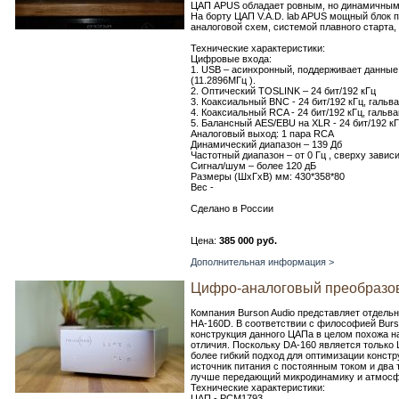
ЦАП APUS обладает ровным, но динамичным 
На борту ЦАП V.A.D. lab APUS мощный блок
аналоговой схем, системой плавного старта
Технические характеристики:
Цифровые входа:
1. USB – асинхронный, поддерживает данные 
(11.2896МГц ).
2. Оптический TOSLINK – 24 бит/192 кГц
3. Коаксиальный BNC - 24 бит/192 кГц, гальв
4. Коаксиальный RCA - 24 бит/192 кГц, гальв
5. Балансный AES/EBU на XLR - 24 бит/192 кГ
Аналоговый выход: 1 пара RCA
Динамический диапазон – 139 Дб
Частотный диапазон – от 0 Гц , сверху завис
Сигнал/шум – более 120 дБ
Размеры (ШхГхВ) мм: 430*358*80
Вес -
Сделано в России
Цена:
385 000 руб.
Дополнительная информация >
Цифро-аналоговый преобразов
Компания Burson Audio представляет отдель
HA-160D. В соответствии с философией Burs
конструкция данного ЦАПа в целом похожа н
отличия. Поскольку DA-160 является только 
более гибкий подход для оптимизации констр
источник питания с постоянным током и два
лучше передающий микродинамику и атмосф
Технические характеристики:
ЦАП - РСМ1793