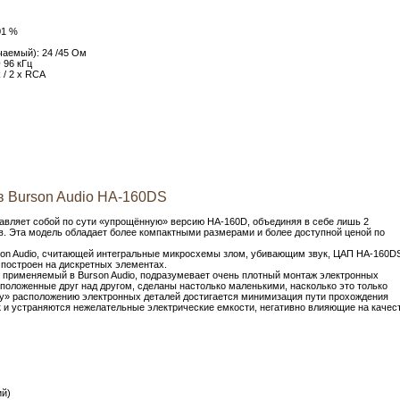
01 %
чаемый): 24 /45 Ом
 96 кГц
k / 2 х RCA
в Burson Audio HA-160DS
авляет собой по сути «упрощённую» версию HA-160D, объединяя в себе лишь 2
в. Эта модель обладает более компактными размерами и более доступной ценой по
son Audio, считающей интегральные микросхемы злом, убивающим звук, ЦАП HA-160D
построен на дискретных элементах.
, применяемый в Burson Audio, подразумевает очень плотный монтаж электронных
положенные друг над другом, сделаны настолько маленькими, насколько это только
у» расположению электронных деталей достигается минимизация пути прохождения
к и устраняются нежелательные электрические емкости, негативно влияющие на качес
ий)