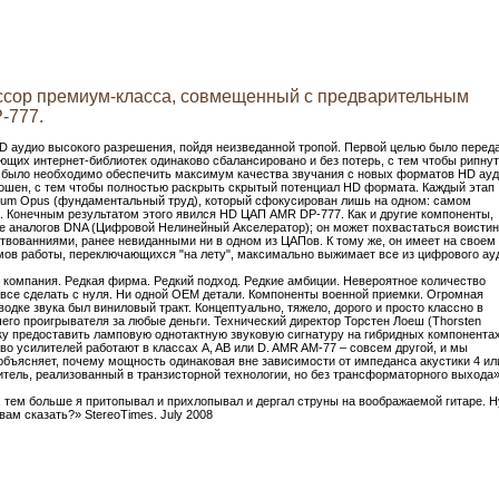
сор премиум-класса, совмещенный с предварительным
-777.
 аудио высокого разрешения, пойдя неизведанной тропой. Первой целью было перед
щих интернет-библиотек одинаково сбалансировано и без потерь, с тем чтобы рипну
, было необходимо обеспечить максимум качества звучания с новых форматов HD ауд
ошен, с тем чтобы полностью раскрыть скрытый потенциал HD формата. Каждый этап
gnum Opus (фундаментальный труд), который сфокусирован лишь на одном: самом
 Конечным результатом этого явился HD ЦАП AMR DP-777. Как и другие компоненты,
е аналогов DNA (Цифровой Нелинейный Акселератор); он может похвастаться воисти
ованниями, ранее невиданными ни в одном из ЦАПов. К тому же, он имеет на своем
мов работы, переключающихся "на лету", максимально выжимает все из цифрового ау
я компания. Редкая фирма. Редкий подход. Редкие амбиции. Невероятное количество
все сделать с нуля. Ни одной OEM детали. Компоненты военной приемки. Огромная
одке звука был виниловый тракт. Концептуально, тяжело, дорого и просто классно в
его проигрывателя за любые деньги. Технический директор Торстен Лоеш (Thorsten
тку предоставить ламповую однотактную звуковую сигнатуру на гибридных компонентах
о усилителей работают в классах A, AB или D. AMR AM-77 – совсем другой, и мы
 объясняет, почему мощность одинаковая вне зависимости от импеданса акустики 4 ил
тель, реализованный в транзисторной технологии, но без трансформаторного выхода»
 тем больше я притопывал и прихлопывал и дергал струны на воображаемой гитаре. Н
вам сказать?» StereoTimes. July 2008