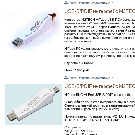
Дополнительная информация >
USB-S/PDIF интерфейс M2TE
Конвертер M2TECH HiFace USB-RCA было зад
использовании PC или MAC компьютеров. Вхо
192kHz/24bits от USB-порта Вашего PC или M
сигнал) передается очень качественный сте
размеры - оно выглядит как небольшая USB-
разработанными драйверами позволяют восп
качество сигнала.
HiFace RCA дает возможность получить на л
помощью коаксиального кабеля вы можете по
кончно же к любому AV-ресиверу. Во всех тр
Сделано в Италии.
Цена:
7 680 руб.
Дополнительная информация >
USB-S/PDIF интерфейс M2TE
HiFace BNC Hi-End USB-S/PDIF интерфейс
Высочайшее качество цифрового звука с раз
Очень маленький джиттер и запатентованны
Компактный размер (2x2.2x10.2cm).
Полный аналог по назначению M2TECH HiFac
ТЕХНИЧЕСКИЕ ХАРАКТЕРИСТИКИ
Соединения
Вход 1 х USB папа
Выход 1 х BNC мама