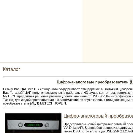
Каталог
Цифро-аналоговые преобразователи (Ц
Если у Вас ЦАП без USB входа, или поддерживает стандартное 16 бит/48 кГц разре
Ваш "старый" ЦАП получит возможность работать с HD-аудио контентом, используя 
M2TECH предлагает решения разного уровня, начиная от USB-S/PDIF интерфейсов 
Так же, для людей профессионально занимающихся звукозаписью (или делающим вы
преобразователь (АЦП) M2TECH JOPLIN.
Цифро-аналоговый преобразов
Представляем новый цифро-аналоговый преоб
V.A.D. lab APUS способен воспроизводить ау
также DSD поток вплоть до DSD 256 (11.2896