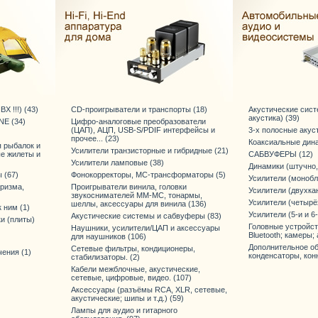
Х !!!) (43)
CD-проигрыватели и транспорты (18)
Акустические сис
акустика) (39)
E (34)
Цифро-аналоговые преобразователи
(ЦАП), АЦП, USB-S/PDIF интерфейсы и
3-х полосные акус
прочее... (23)
Коаксиальные дина
я рыбалок и
Усилители транзисторные и гибридные (21)
ые жилеты и
САБВУФЕРЫ (12)
Усилители ламповые (38)
Динамики (штучно,
 (67)
Фонокорректоры, МС-трансформаторы (5)
Усилители (монобл
уризма,
Проигрыватели винила, головки
Усилители (двухка
звукоснимателей ММ-МС, тонармы,
Усилители (четырё
шеллы, аксессуары для винила (136)
 ним (1)
Усилители (5-и и 6
Акустические системы и сабвуферы (83)
и (плиты)
Головные устройст
Наушники, усилители/ЦАП и аксессуары
Bluetooth; камеры; 
для наушников (106)
Дополнительное об
Сетевые фильтры, кондиционеры,
ения (1)
конденсаторы, конне
стабилизаторы. (2)
Кабели межблочные, акустические,
сетевые, цифровые, видео. (107)
Аксессуары (разъёмы RCA, XLR, сетевые,
акустические; шипы и т.д.) (59)
Лампы для аудио и гитарного