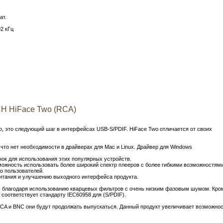
ат.
92 кГц
H HiFace Two (RCA)
o, это следующий шаг в интерфейсах USB-S/PDIF. HiFace Two отличается от своих
 что нет необходимости в драйверах для Mac и Linux. Драйвер для Windows
нок для использования этих популярных устройств.
можность использовать более широкий спектр плееров с более гибкими возможностями
о пользователей.
итания и улучшению выходного интерфейса продукта.
ь благодаря использованию кварцевых фильтров с очень низким фазовым шумом. Кро
 соответствует стандарту IEC60958 для (S/PDIF).
RCA и BNC они будут продолжать выпускаться. Данный продукт увеличивает возможно