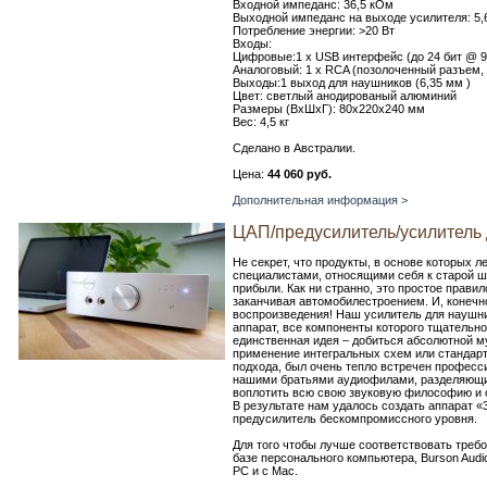
Входной импеданс: 36,5 кОм
Выходной импеданс на выходе усилителя: 5
Потребление энергии: >20 Вт
Входы:
Цифровые:1 х USB интерфейс (до 24 бит @ 96
Аналоговый: 1 х RCA (позолоченный разъем,
Выходы:1 выход для наушников (6,35 мм )
Цвет: светлый анодированый алюминий
Размеры (ВхШхГ): 80х220х240 мм
Вес: 4,5 кг
Сделано в Австралии.
Цена:
44 060 руб.
Дополнительная информация >
ЦАП/предусилитель/усилитель 
Не секрет, что продукты, в основе которых 
специалистами, относящими себя к старой ш
прибыли. Как ни странно, это простое прави
заканчивая автомобилестроением. И, конечн
воспроизведения! Наш усилитель для наушни
аппарат, все компоненты которого тщательно
единственная идея – добиться абсолютной м
применение интегральных схем или стандарт
подхода, был очень тепло встречен професси
нашими братьями аудиофилами, разделяющим
воплотить всю свою звуковую философию и 
В результате нам удалось создать аппарат 
предусилитель бескомпромиссного уровня.
Для того чтобы лучше соответствовать треб
базе персонального компьютера, Burson Aud
PC и с Mac.