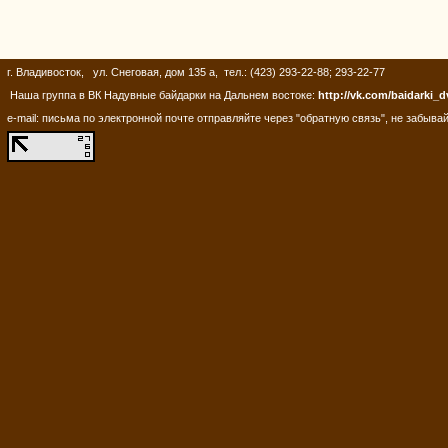
г. Владивосток, ул. Снеговая, дом 135 а, тел.: (423) 293-22-88; 293-22-77
Наша группа в ВК Надувные байдарки на Дальнем востоке:
http://vk.com/baidarki_d
e-mail: письма по электронной почте отправляйте через "обратную связь", не забывай