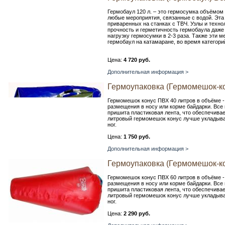
Гермобаул 120 л. – это гермосумка объёмом 
любые мероприятия, связанные с водой. Эта
приваренных на станках с ТВЧ. Узлы и техн
прочность и герметичность гермобаула даж
нагрузку гермосумки в 2-3 раза. Также эти 
гермобаул на катамаране, во время категори
Цена:
4 720 руб.
Дополнительная информация >
Гермоупаковка (Гермомешок-к
Гермомешок конус ПВХ 40 литров в объёме -
размещения в носу или корме байдарки. Все
пришита пластиковая лента, что обеспечива
литровый гермомешок конус лучше укладыват
ног.
Цена:
1 750 руб.
Дополнительная информация >
Гермоупаковка (Гермомешок-к
Гермомешок конус ПВХ 60 литров в объёме -
размещения в носу или корме байдарки. Все
пришита пластиковая лента, что обеспечива
литровый гермомешок конус лучше укладыват
ног.
Цена:
2 290 руб.