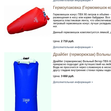
Дополнительная информация >
Гермоупаковка (Гермомешок-к
Гермомешок конус ПВХ 80 литров в объёме -
размещения в носу или корме байдарки. Все
пришита пластиковая лента, что обеспечива
литровый гермомешок конус лучше укладыват
ног.
Данный гермомешок комплектуется лямкой, д
Цена:
2 710 руб.
Дополнительная информация >
Драйбег (герморюкзак) Вольны
Драйбег (герморюкзак) Вольный Ветер ПВХ-60
прекрасно подходит для путешествий на люб
Вода не просочится через сложенную в неско
другу гладкие внутренние стенки гермы наде
Цена:
3 650 руб.
Дополнительная информация >