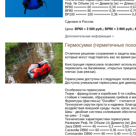
Реф. № Объем (л) == Диаметр (м) == Длина (
BP60 ======= 60 ========= 0,34 ======= 0,6
BP80 ======= 80 ========= 0,36 ======= 0,7
BP100 ====== 100 ========= 0,38 ======= 0,
Сделано в России.
Цена:
BP60 = 3 500 руб.; BP80 = 3 800 руб.; 
Дополнительная информация >
Гермосумки (герметичные поход
Отличное решение сохранения и защиты ваши
которые могут подстерегать вас во время рыб
Конструкция гермосумок позволяет использов
перевозить на багажниках, открытых прицепа
плечах (как рюкзак).
Гермосумки доступны в следующих полезных о
Доступна уникальная гермосумка для джипер
Особенности гермосумок:
Ткани - французские и корейские 5-ти слой
стойкие к гниению, образованию грибков и м
Фурнитура (фастексы) "Duraflex" - считаетс
Технология скрутки проста и надежна. Благо
воздействия внешней среды: пыли, грязи, в
Швы - двойная система склеивания обеспечи
на швы - 2 года;
Технические характеристики гермосумок:
Название Реф. № Объем (л) Диаметр (м) Длин
Java DB45 ===== 45 ====== 0,3 ==== 0,50 ===
Caravella DB60 === 60 ===== 0,36 ==== 0,62 =
Commander DB90 ==== 90 ==== 0,40 ==== 0,72