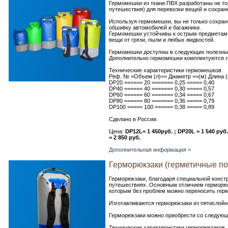
Гермомешки из ткани ПВХ разработаны не то
путешествия) для перевозки вещей и сохране
Используя гермомешки, вы не только сохран
обшивку автомобилей и багажники.
Гермомешки устойчивы к острым предметам, 
вещи от грязи, пыли и любых жидкостей.
Гермомешки доступны в следующих полезных о
Дополнительно гермомешки комплектуются лям
Технические характеристики гермомешков
Реф. № =Объем (л)== Диаметр ==(м) Длина (
DP20 ====== 20 ======= 0,25 ===== 0,40
DP40 ====== 40 ======= 0,30 ===== 0,57
DP60 ====== 60 ======= 0,34 ===== 0,67
DP80 ====== 80 ======= 0,36 ===== 0,79
DP100 ===== 100 ====== 0,38 ===== 0,89
Сделано в России.
Цена:
DP12L= 1 450руб. ; DP20L = 1 540 руб.
= 2 850 руб.
Дополнительная информация >
Герморюкзаки (герметичные по
Герморюкзаки, благодаря специальной констр
путешествиях. Основным отличием герморюк
которым без проблем можно переносить герм
Изготавливаются герморюкзаки из пятислойн
Герморюкзаки можно приобрести со следующи
Технические характеристики герморюкзаков