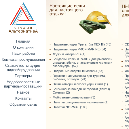
Главная
Надувные лодки Фрегат (из ПВХ !!!) (43)
CD
О компании
Надувные лодки PROF MARINE (34)
Ци
(Ц
Наши работы
Лодки и катера RIB (1)
про
Комната прослушивания
Байдарки, каяки и РАФТЫ для рыбалок и
Ус
сплавов, вёсла, спасательные жилеты и
Статьи/тесты аудио-
аксессуары (57)
Ус
видеоборудования
Подвесные лодочные моторы (67)
Фо
Партнеры
Герметичная упаковка для туризма,
Пр
рыбалки, походов. (24)
зв
Недобросовестные
ше
Экшн-камеры и аксессуары к ним (1)
партнёры-поставщики
Ак
Бензиновые походные горелки (плиты)
Разное
Coleman (2)
На
дл
Мобильные сигнализации (3)
Контакты
Се
Палатки специального назначения (1)
Обратная связь
ст
Палатки NORMAL (100)
Ка
се
Ак
ак
Ла