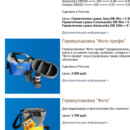
Amazonka DB150 ==== 150 ==== 0,49 ==== 0,8
Ontario DB200 ===== 200 ===== 0,57 ===== 0,
Сделано в России.
Цена:
Герметичная сумка Java DB 45л = 4 30
Герметичная сумка Commander DB 90л = 5 4
Герметичная сумка Amazonka DB 150л = 9 79
Дополнительная информация >
Гермоупаковка "Фото профи"
Гермоупаковка "Фото профи" предназначена д
грязи в условиях похода, рыбалки, сплава и т
"Фото профи" сконструирована таким образо
объектива.
Сделано в России.
Цена:
3 000 руб.
Дополнительная информация >
Гермоупаковка "Фото"
Для видеокамер и фототехники без сменных 
Цена:
1 700 руб.
Дополнительная информация >