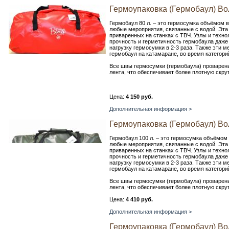
Гермоупаковка (Гермобаул) В
Гермобаул 80 л. – это гермосумка объёмом в
любые мероприятия, связанные с водой. Эта
приваренных на станках с ТВЧ. Узлы и техн
прочность и герметичность гермобаула даж
нагрузку гермосумки в 2-3 раза. Также эти 
гермобаул на катамаране, во время категори
Все швы гермосумки (гермобаула) проварены
лента, что обеспечивает более плотную скру
Цена:
4 150 руб.
Дополнительная информация >
Гермоупаковка (Гермобаул) В
Гермобаул 100 л. – это гермосумка объёмом 
любые мероприятия, связанные с водой. Эта
приваренных на станках с ТВЧ. Узлы и техн
прочность и герметичность гермобаула даж
нагрузку гермосумки в 2-3 раза. Также эти 
гермобаул на катамаране, во время категори
Все швы гермосумки (гермобаула) проварены
лента, что обеспечивает более плотную скру
Цена:
4 410 руб.
Дополнительная информация >
Гермоупаковка (Гермобаул) В