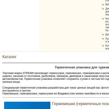
об
ВИ
Ди
до
ак
Ко
ре
ап
ла
пр.
До
Ау
и 
Бо
ма
Каталог
Герметичная упаковка для туризм
Торговая марка STREAM производит гермосумки, гермомешки, герморюкзаки и разл
широко: начиная от охотников, рыболовов, каякеров, джиперов и заканчивая прост
автомобилистов. Герметичная упаковка позволяет сохранять сухим и чистым её сод
грязные вещи.
Специальная герметичная упаковка разработана для таких ценных вещей как: фот
инструменты и прочее.
Гермомешки, герморюкзаки, гермосумки во Владивостоке можно приобрести в магазин
Гермомешки (герметичные пох