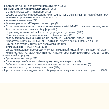
• Настоящие вещи - для настоящего отдыха!!! (333)
•
Hi-Fi,Hi-End аппаратура для дома
(966)
- CD-проигрыватели и транспорты (18)
- Цифро-аналоговые преобразователи (ЦАП), АЦП, USB-S/PDIF интерфейсы и прочее
- Усилители транзисторные и гибридные (21)
- Усилители ламповые (38)
- Фонокорректоры, МС-трансформаторы (5)
- Проигрыватели винила, головки звукоснимателей ММ-МС, тонармы, шеллы, аксес
- Акустические системы и сабвуферы (83)
- Наушники, усилители/ЦАП и аксессуары для наушников (106)
- Сетевые фильтры, кондиционеры, стабилизаторы. (2)
- Кабели межблочные, акустические, сетевые, цифровые, видео. (107)
- Аксессуары (разъёмы RCA, XLR, сетевые, акустические; шипы и т.д.) (59)
- Лампы для аудио и гитарного оборудования (97)
- ВИНИЛОВЫЕ ПЛАСТИНКИ (134)
- Динамики ведущих производителей для домашней, студийной и концертной акустик
- Конденсаторы, катушки индуктивности, резисторы, потенциометры - всё для апг
усилителей и пр. (35)
- Домашний кинотеатр (45)
- Аудио-видео мебель и стойки под акустику и аппаратуру (8)
- Бобинные и кассетные магнитофоны, магнитная лента и кассеты (0)
• Автомобильные аудио и видеосистемы (187)
• Профессиональное аудио-видео оборудование и музыкальные инструменты (373)