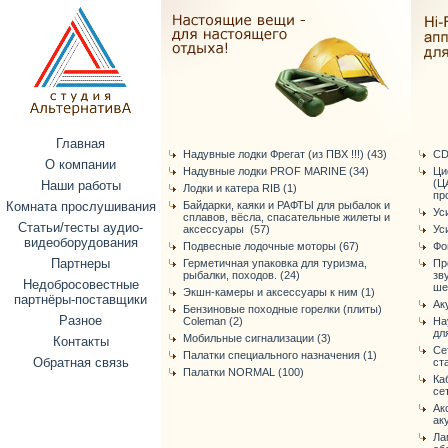
Главная
Надувные лодки Фрегат (из ПВХ !!!) (43)
CD
О компании
Надувные лодки PROF MARINE (34)
Ци
(Ц
Наши работы
Лодки и катера RIB (1)
про
Комната прослушивания
Байдарки, каяки и РАФТЫ для рыбалок и
Ус
сплавов, вёсла, спасательные жилеты и
Статьи/тесты аудио-
аксессуары (57)
Ус
видеоборудования
Подвесные лодочные моторы (67)
Фо
Партнеры
Герметичная упаковка для туризма,
Пр
рыбалки, походов. (24)
зв
Недобросовестные
ше
Экшн-камеры и аксессуары к ним (1)
партнёры-поставщики
Ак
Бензиновые походные горелки (плиты)
Разное
Coleman (2)
На
дл
Мобильные сигнализации (3)
Контакты
Се
Палатки специального назначения (1)
Обратная связь
ст
Палатки NORMAL (100)
Ка
се
Ак
ак
Ла