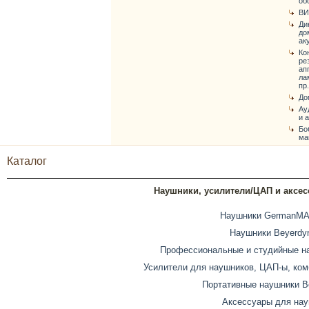
об
ВИ
Ди
до
ак
Ко
ре
ап
ла
пр.
До
Ау
и 
Бо
ма
Каталог
Наушники, усилители/ЦАП и аксе
Наушники GermanM
Наушники Beyerdy
Профессиональные и студийные н
Усилители для наушников, ЦАП-ы, ком
Портативные наушники B
Аксессуары для на