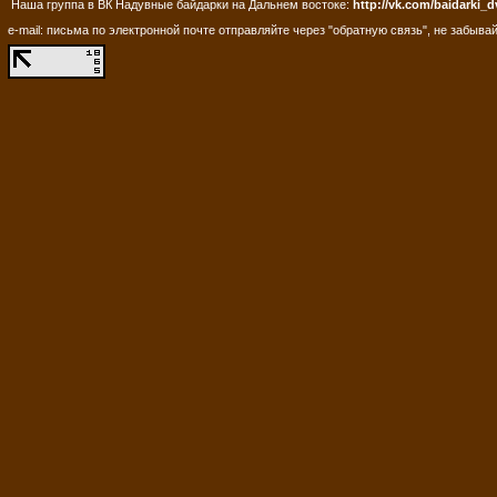
Наша группа в ВК Надувные байдарки на Дальнем востоке:
http://vk.com/baidarki_d
e-mail: письма по электронной почте отправляйте через "обратную связь", не забывай