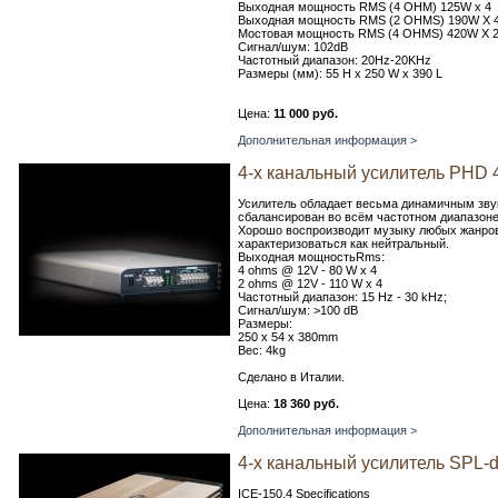
Выходная мощность RMS (4 OHM) 125W x 4
Выходная мощность RMS (2 OHMS) 190W X 
Мостовая мощность RMS (4 OHMS) 420W X 
Сигнал/шум: 102dB
Частотный диапазон: 20Hz-20KHz
Размеры (мм): 55 H x 250 W x 390 L
Цена:
11 000 руб.
Дополнительная информация >
4-х канальный усилитель PHD 
Усилитель обладает весьма динамичным зву
сбалансирован во всём частотном диапазоне
Хорошо воспроизводит музыку любых жанров.
характеризоваться как нейтральный.
Выходная мощностьRms:
4 ohms @ 12V - 80 W x 4
2 ohms @ 12V - 110 W x 4
Частотный диапазон: 15 Hz - 30 kHz;
Сигнал/шум: >100 dB
Размеры:
250 x 54 x 380mm
Вес: 4kg
Сделано в Италии.
Цена:
18 360 руб.
Дополнительная информация >
4-х канальный усилитель SPL-d
ICE-150.4 Specifications