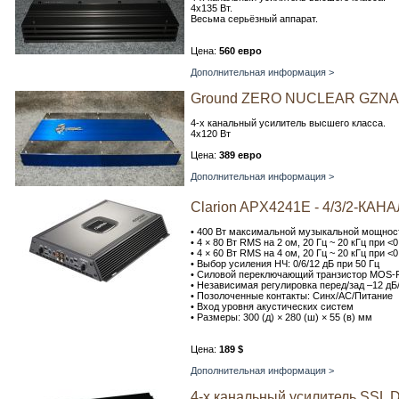
4х135 Вт.
Весьма серьёзный аппарат.
Цена:
560 евро
Дополнительная информация >
Ground ZERO NUCLEAR GZNA
4-х канальный усилитель высшего класса.
4х120 Вт
Цена:
389 евро
Дополнительная информация >
Clarion APX4241E - 4/3/2-
• 400 Вт максимальной музыкальной мощнос
• 4 × 80 Вт RMS на 2 ом, 20 Гц ~ 20 кГц при 
• 4 × 60 Вт RMS на 4 ом, 20 Гц ~ 20 кГц при 
• Выбор усиления НЧ: 0/6/12 дБ при 50 Гц
• Силовой переключающий транзистор MOS-
• Независимая регулировка перед/зад –12 дБ/
• Позолоченные контакты: Синх/АС/Питание
• Вход уровня акустических систем
• Размеры: 300 (д) × 280 (ш) × 55 (в) мм
Цена:
189 $
Дополнительная информация >
4-х канальный усилитель SSL