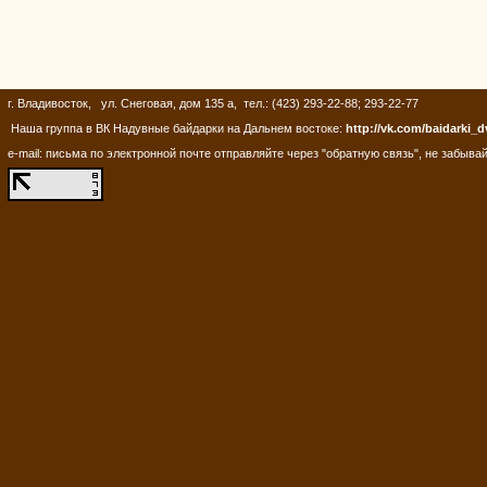
г. Владивосток, ул. Снеговая, дом 135 а, тел.: (423) 293-22-88; 293-22-77
Наша группа в ВК Надувные байдарки на Дальнем востоке:
http://vk.com/baidarki_d
e-mail: письма по электронной почте отправляйте через "обратную связь", не забывай