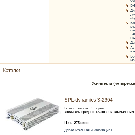
об
ВИ
Ди
до
ак
Ко
ре
ап
ла
пр.
До
Ау
и 
Бо
ма
Каталог
Усилители (четырёхк
SPL-dynamics S-2604
Базовая линейка S-серии.
Усилители среднего класса с максимальны
Цена:
275 евро
Дополнительная информация >