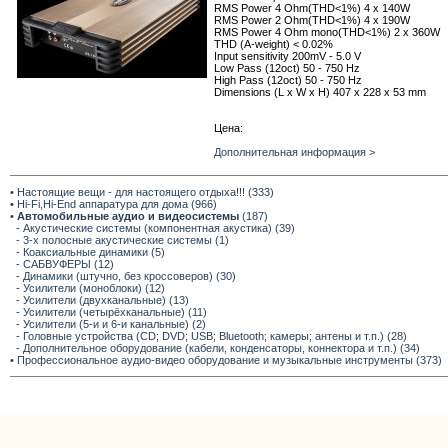
RMS Power 4 Ohm(THD<1%) 4 x 140W
RMS Power 2 Ohm(THD<1%) 4 x 190W
RMS Power 4 Ohm mono(THD<1%) 2 x 360W
THD (A-weight) < 0.02%
Input sensitivity 200mV - 5.0 V
Low Pass (12oct) 50 - 750 Hz
High Pass (12oct) 50 - 750 Hz
Dimensions (L x W x H) 407 x 228 x 53 mm
Цена:
Дополнительная информация >
• Настоящие вещи - для настоящего отдыха!!! (333)
• Hi-Fi,Hi-End аппаратура для дома (966)
•
Автомобильные аудио и видеосистемы
(187)
- Акустические системы (компонентная акустика) (39)
- 3-х полосные акустические системы (1)
- Коаксиальные динамики (5)
- САБВУФЕРЫ (12)
- Динамики (штучно, без кроссоверов) (30)
- Усилители (моноблоки) (12)
- Усилители (двухканальные) (13)
- Усилители (четырёхканальные) (11)
- Усилители (5-и и 6-и канальные) (2)
- Головные устройства (CD; DVD; USB; Bluetooth; камеры; антены и т.п.) (28)
- Дополнительное оборудование (кабели, конденсаторы, коннектора и т.п.) (34)
• Профессиональное аудио-видео оборудование и музыкальные инструменты (373)