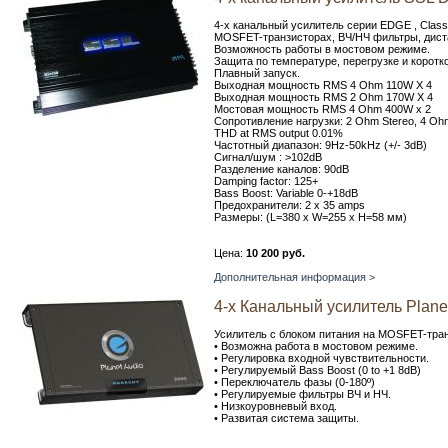
4-х канальный усилитель серии EDGE , Clas
MOSFET-транзисторах, ВЧ/НЧ фильтры, дист
Возможность работы в мостовом режиме.
Защита по температуре, перегрузке и коротк
Плавный запуск.
Выходная мощность RMS 4 Ohm 110W X 4
Выходная мощность RMS 2 Ohm 170W X 4
Мостовая мощность RMS 4 Ohm 400W x 2
Сопротивление нагрузки: 2 Ohm Stereo, 4 Oh
THD at RMS output 0.01%
Частотный диапазон: 9Hz-50kHz (+/- 3dB)
Сигнал/шум : >102dB
Разделение каналов: 90dB
Damping factor: 125+
Bass Boost: Variable 0-+18dB
Предохранители: 2 x 35 amps
Размеры: (L=380 x W=255 x H=58 мм)
Цена:
10 200 руб.
Дополнительная информация >
4-х Канальный усилитель Plane
Усилитель с блоком питания на MOSFET-тран
• Возможна работа в мостовом режиме.
• Регулировка входной чувствительности.
• Регулируемый Bass Boost (0 to +1 8dB)
• Переключатель фазы (0-180º)
• Регулируемые фильтры ВЧ и НЧ.
• Низкоуровневый вход.
• Развитая система защиты.