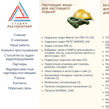
Главная
Надувные лодки Фрегат (из ПВХ !!!) (43)
CD
О компании
Надувные лодки PROF MARINE (34)
Ци
(Ц
Наши работы
Лодки и катера RIB (1)
про
Комната прослушивания
Байдарки, каяки и РАФТЫ для рыбалок и
Ус
сплавов, вёсла, спасательные жилеты и
Статьи/тесты аудио-
аксессуары (57)
Ус
видеоборудования
Подвесные лодочные моторы (67)
Фо
Партнеры
Герметичная упаковка для туризма,
Пр
рыбалки, походов. (24)
зв
Недобросовестные
ше
Экшн-камеры и аксессуары к ним (1)
партнёры-поставщики
Ак
Бензиновые походные горелки (плиты)
Разное
Coleman (2)
На
дл
Мобильные сигнализации (3)
Контакты
Се
Палатки специального назначения (1)
Обратная связь
ст
Палатки NORMAL (100)
Ка
се
Ак
ак
Ла