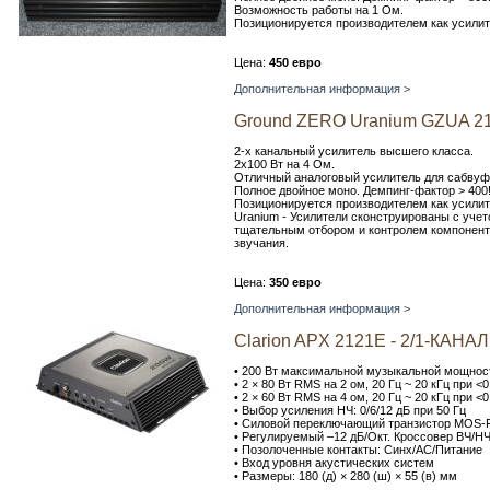
Возможность работы на 1 Ом.
Позиционируется производителем как усилит
Цена:
450 евро
Дополнительная информация >
Ground ZERO Uranium GZUA 2
2-х канальный усилитель высшего класса.
2х100 Вт на 4 Ом.
Отличный аналоговый усилитель для сабвуф
Полное двойное моно. Демпинг-фактор > 400
Позиционируется производителем как усилит
Uranium - Усилители сконструированы с уче
тщательным отбором и контролем компоненто
звучания.
Цена:
350 евро
Дополнительная информация >
Clarion APX 2121E - 2/1-
• 200 Вт максимальной музыкальной мощнос
• 2 × 80 Вт RMS на 2 ом, 20 Гц ~ 20 кГц при 
• 2 × 60 Вт RMS на 4 ом, 20 Гц ~ 20 кГц при 
• Выбор усиления НЧ: 0/6/12 дБ при 50 Гц
• Силовой переключающий транзистор MOS-
• Регулируемый –12 дБ/Окт. Кроссовер ВЧ/НЧ,
• Позолоченные контакты: Синх/АС/Питание
• Вход уровня акустических систем
• Размеры: 180 (д) × 280 (ш) × 55 (в) мм