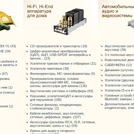
Х !!!) (43)
CD-проигрыватели и транспорты (18)
Акустические сис
акустика) (39)
E (34)
Цифро-аналоговые преобразователи
(ЦАП), АЦП, USB-S/PDIF интерфейсы и
3-х полосные акус
прочее... (23)
Коаксиальные дина
я рыбалок и
Усилители транзисторные и гибридные (21)
ые жилеты и
САБВУФЕРЫ (12)
Усилители ламповые (38)
Динамики (штучно,
 (67)
Фонокорректоры, МС-трансформаторы (5)
Усилители (монобл
уризма,
Проигрыватели винила, головки
Усилители (двухка
звукоснимателей ММ-МС, тонармы,
Усилители (четырё
шеллы, аксессуары для винила (136)
 ним (1)
Усилители (5-и и 6
Акустические системы и сабвуферы (83)
и (плиты)
Головные устройст
Наушники, усилители/ЦАП и аксессуары
Bluetooth; камеры; 
для наушников (106)
Дополнительное об
Сетевые фильтры, кондиционеры,
ения (1)
конденсаторы, конне
стабилизаторы. (2)
Кабели межблочные, акустические,
сетевые, цифровые, видео. (107)
Аксессуары (разъёмы RCA, XLR, сетевые,
акустические; шипы и т.д.) (59)
Лампы для аудио и гитарного