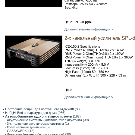
Сигнал/шум: >100 dB
Размеры: 250 x 54 x 420mm
Вес: 4kg
Цена:
19 620 руб.
Дополнительная информация >
2-х канальный усилитель SPL-d
ICE-150.2 Specifications
RMS Power 4 Ohm(THD<1%) 2 x 140W
RMS Power 2 Ohm(THD<1%) 2 x 190W
RMS Power 4 Ohm mono(THD<1%) 1 x 360W
THD (A-weight) < 0.02%
Input sensitivity 200mV - 5.0 V
Low Pass (12oct) 50 - 750 Hz
High Pass (12oct) 50 - 750 Hz
Dimensions (L x W x H) 300 x 228 x 53 mm
Цена:
Дополнительная информация >
• Настоящие вещи - для настоящего отдыха!!! (333)
• Hi-Fi,Hi-End аппаратура для дома (966)
•
Автомобильные аудио и видеосистемы
(187)
- Акустические системы (компонентная акустика) (39)
- 3-х полосные акустические системы (1)
- Коаксиальные динамики (5)
- САБВУФЕРЫ (12)
- Динамики (штучно, без кроссоверов) (30)