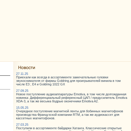
27.11.25
Приехали как всегда в ассортименте замечательные головки
звукоснимателя от фирмы Goldring для проигрывателей винила в том
числе E3 ; E4 и Goldring 1022 GX
27.09.25
Новое поступление аудиоаппаратуры Emotiva, в том числе долгожданная
новинка: Дифференциальный референсный ЦАП / предусилитель Emotiva
XDA-3, а так же весьма бодрые оконечники Emotiva A2.
15.05.25
Очередное поступление магнитной ленты для бобинных магнитофонов
производства Французской компании RTM, а так же аудиокассет для
кассетных магнитофонов.
27.03.25
Поступили в ассортименте байдарки Хатанга. Классические открытые