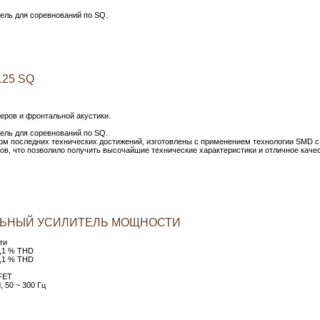
ель для соревнований по SQ.
125 SQ
еров и фронтальной акустики.
!
ель для соревнований по SQ.
том последних технических достижений, изготовлены с применением технологии SMD с
в, что позволило получить высочайшие технические характеристики и отличное каче
КАНАЛЬНЫЙ УСИЛИТЕЛЬ МОЩНОСТИ
ти
<0,1 % THD
<0,1 % THD
FET
 50 ~ 300 Гц