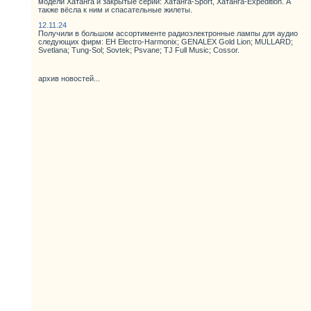
модели Хатанга и закрытые серии: Хатанга-Sport, Хатанга-Expedition. А
также вёсла к ним и спасательные жилеты.
12.11.24
Получили в большом ассортименте радиоэлектронные лампы для аудио
следующих фирм: EH Electro-Harmonix; GENALEX Gold Lion; MULLARD;
Svetlana; Tung-Sol; Sovtek; Psvane; TJ Full Music; Cossor.
архив новостей...