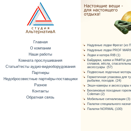
Главная
Надувные лодки Фрегат (из ПВ
О компании
Надувные лодки PROF MARIN
Наши работы
Лодки и катера RIB (1)
Комната прослушивания
Байдарки, каяки и РАФТЫ дл
сплавов, вёсла, спасательн
Статьи/тесты аудио-видеоборудования
аксессуары (57)
Подвесные лодочные моторы
Партнеры
Герметичная упаковка для т
Недобросовестные партнёры-поставщики
рыбалки, походов. (24)
Разное
Экшн-камеры и аксессуары к
Бензиновые походные горелк
Контакты
Coleman (2)
Обратная связь
Мобильные сигнализации (3)
Палатки специального назнач
Палатки NORMAL (100)