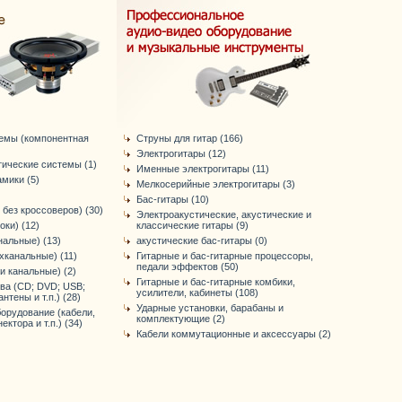
темы (компонентная
Струны для гитар (166)
Электрогитары (12)
тические системы (1)
Именные электрогитары (11)
мики (5)
Мелкосерийные электрогитары (3)
Бас-гитары (10)
 без кроссоверов) (30)
Электроакустические, акустические и
оки) (12)
классические гитары (9)
нальные) (13)
акустические бас-гитары (0)
хканальные) (11)
Гитарные и бас-гитарные процессоры,
педали эффектов (50)
-и канальные) (2)
Гитарные и бас-гитарные комбики,
ва (CD; DVD; USB;
усилители, кабинеты (108)
антены и т.п.) (28)
Ударные установки, барабаны и
орудование (кабели,
комплектующие (2)
ктора и т.п.) (34)
Кабели коммутационные и аксессуары (2)