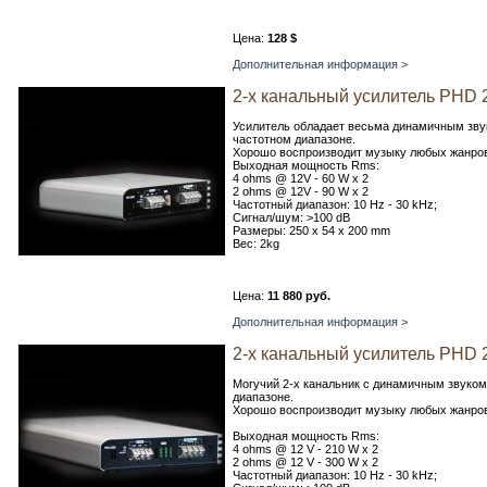
Цена:
128 $
Дополнительная информация >
2-х канальный усилитель PHD 
Усилитель обладает весьма динамичным зву
частотном диапазоне.
Хорошо воспроизводит музыку любых жанров.
Выходная мощность Rms:
4 ohms @ 12V - 60 W x 2
2 ohms @ 12V - 90 W x 2
Частотный диапазон: 10 Hz - 30 kHz;
Сигнал/шум: >100 dB
Размеры: 250 x 54 x 200 mm
Вес: 2kg
Цена:
11 880 руб.
Дополнительная информация >
2-х канальный усилитель PHD 
Могучий 2-х канальник с динамичным звуко
диапазоне.
Хорошо воспроизводит музыку любых жанров.
Выходная мощность Rms:
4 ohms @ 12 V - 210 W x 2
2 ohms @ 12 V - 300 W x 2
Частотный диапазон: 10 Hz - 30 kHz;