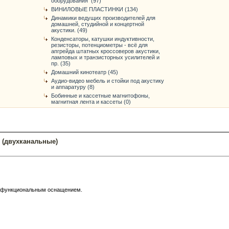
оборудования (97)
ВИНИЛОВЫЕ ПЛАСТИНКИ (134)
Динамики ведущих производителей для
домашней, студийной и концертной
акустики. (49)
Конденсаторы, катушки индуктивности,
резисторы, потенциометры - всё для
апгрейда штатных кроссоверов акустики,
ламповых и транзисторных усилителей и
пр. (35)
Домашний кинотеатр (45)
Аудио-видео мебель и стойки под акустику
и аппаратуру (8)
Бобинные и кассетные магнитофоны,
магнитная лента и кассеты (0)
 (двухканальные)
м функциональным оснащением.