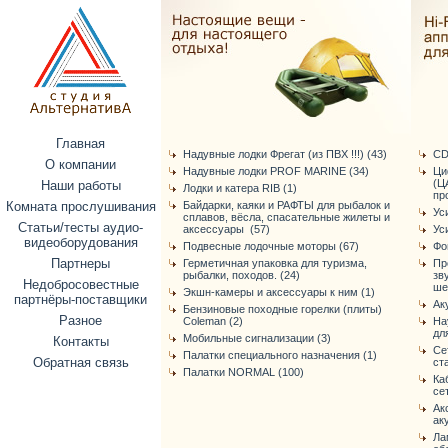
Главная
Надувные лодки Фрегат (из ПВХ !!!) (43)
CD
О компании
Надувные лодки PROF MARINE (34)
Ци
(Ц
Наши работы
Лодки и катера RIB (1)
про
Комната прослушивания
Байдарки, каяки и РАФТЫ для рыбалок и
Ус
сплавов, вёсла, спасательные жилеты и
Статьи/тесты аудио-
аксессуары (57)
Ус
видеоборудования
Подвесные лодочные моторы (67)
Фо
Партнеры
Герметичная упаковка для туризма,
Пр
рыбалки, походов. (24)
зв
Недобросовестные
ше
Экшн-камеры и аксессуары к ним (1)
партнёры-поставщики
Ак
Бензиновые походные горелки (плиты)
Разное
Coleman (2)
На
дл
Мобильные сигнализации (3)
Контакты
Се
Палатки специального назначения (1)
Обратная связь
ст
Палатки NORMAL (100)
Ка
се
Ак
ак
Ла