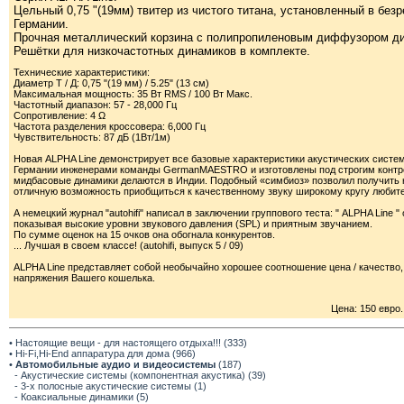
Цельный 0,75 "(19мм) твитер из чистого титана, установленный в без
Германии.
Прочная металлический корзина с полипропиленовым диффузором ди
Решётки для низкочастотных динамиков в комплекте.
Технические характеристики:
Диаметр Т / Д: 0,75 "(19 мм) / 5.25" (13 см)
Максимальная мощность: 35 Вт RMS / 100 Вт Макс.
Частотный диапазон: 57 - 28,000 Гц
Сопротивление: 4 Ω
Частота разделения кроссовера: 6,000 Гц
Чувствительность: 87 дБ (1Вт/1м)
Новая ALPHA Line демонстрирует все базовые характеристики акустических сис
Германии инженерами команды GermanMAESTRO и изготовлены под строгим контроле
мидбасовые динамики делаются в Индии. Подобный «симбиоз» позволил получить н
отличную возможность приобщиться к качественному звуку широкому кругу любите
А немецкий журнал "autohifi" написал в заключении группового теста: " ALPHA Lin
показывая высокие уровни звукового давления (SPL) и приятным звучанием.
По сумме оценок на 15 очков она обогнала конкурентов.
... Лучшая в своем классе! (autohifi, выпуск 5 / 09)
ALPHA Line представляет собой необычайно хорошее соотношение цена / качество
напряжения Вашего кошелька.
Цена: 150 евро.
• Настоящие вещи - для настоящего отдыха!!! (333)
• Hi-Fi,Hi-End аппаратура для дома (966)
•
Автомобильные аудио и видеосистемы
(187)
- Акустические системы (компонентная акустика) (39)
- 3-х полосные акустические системы (1)
- Коаксиальные динамики (5)