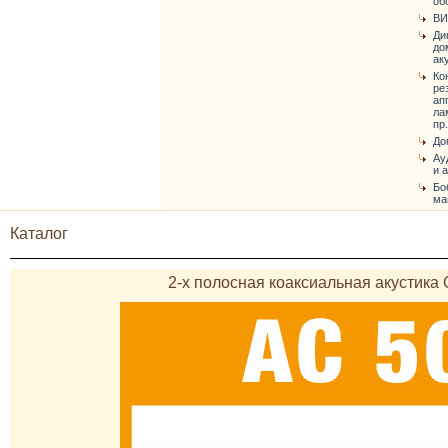
об
ВИ
Ди
до
ак
Ко
ре
ап
ла
пр.
До
Ау
и 
Бо
ма
Каталог
2-х полосная коаксиальная акусти