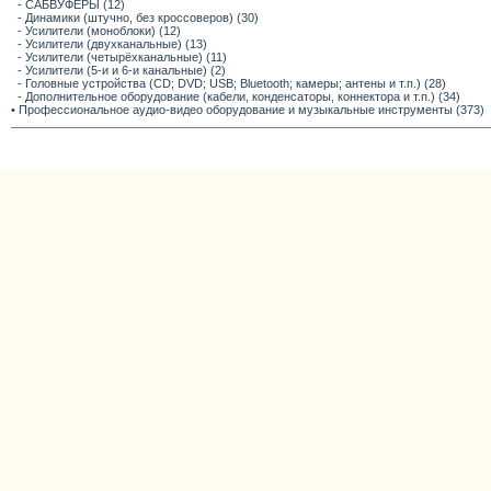
- САБВУФЕРЫ (12)
- Динамики (штучно, без кроссоверов) (30)
- Усилители (моноблоки) (12)
- Усилители (двухканальные) (13)
- Усилители (четырёхканальные) (11)
- Усилители (5-и и 6-и канальные) (2)
- Головные устройства (CD; DVD; USB; Bluetooth; камеры; антены и т.п.) (28)
- Дополнительное оборудование (кабели, конденсаторы, коннектора и т.п.) (34)
• Профессиональное аудио-видео оборудование и музыкальные инструменты (373)