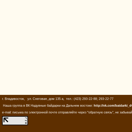
г. Владивосток, ул. Снеговая, дом 135 а, тел.: (423) 293-22-88; 293-22-77
Наша группа в ВК Надувные байдарки на Дальнем востоке:
http://vk.com/baidarki_d
e-mail: письма по электронной почте отправляйте через "обратную связь", не забывай