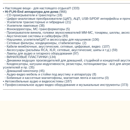
• Настоящие вещи - для настоящего отдыха!!! (333)
•
Hi-Fi,Hi-End аппаратура для дома
(966)
- CD-проигрыватели и транспорты (18)
- Цифро-аналоговые преобразователи (ЦАП), АЦП, USB-S/PDIF интерфейсы и прочее
- Усилители транзисторные и гибридные (21)
- Усилители ламповые (38)
- Фонокорректоры, МС-трансформаторы (5)
- Проигрыватели винила, головки звукоснимателей ММ-МС, тонармы, шеллы, аксес
- Акустические системы и сабвуферы (83)
- Наушники, усилители/ЦАП и аксессуары для наушников (106)
- Сетевые фильтры, кондиционеры, стабилизаторы. (2)
- Кабели межблочные, акустические, сетевые, цифровые, видео. (107)
- Аксессуары (разъёмы RCA, XLR, сетевые, акустические; шипы и т.д.) (59)
- Лампы для аудио и гитарного оборудования (97)
- ВИНИЛОВЫЕ ПЛАСТИНКИ (134)
- Динамики ведущих производителей для домашней, студийной и концертной акустик
- Конденсаторы, катушки индуктивности, резисторы, потенциометры - всё для апг
усилителей и пр. (35)
- Домашний кинотеатр (45)
- Аудио-видео мебель и стойки под акустику и аппаратуру (8)
- Бобинные и кассетные магнитофоны, магнитная лента и кассеты (0)
• Автомобильные аудио и видеосистемы (187)
• Профессиональное аудио-видео оборудование и музыкальные инструменты (373)