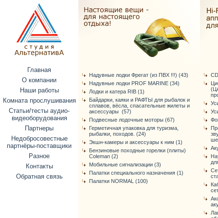
Главная
Надувные лодки Фрегат (из ПВХ !!!) (43)
CD
О компании
Надувные лодки PROF MARINE (34)
Ци
(Ц
Наши работы
Лодки и катера RIB (1)
про
Комната прослушивания
Байдарки, каяки и РАФТЫ для рыбалок и
Ус
сплавов, вёсла, спасательные жилеты и
Статьи/тесты аудио-
аксессуары (57)
Ус
видеоборудования
Подвесные лодочные моторы (67)
Фо
Партнеры
Герметичная упаковка для туризма,
Пр
рыбалки, походов. (24)
зв
Недобросовестные
ше
Экшн-камеры и аксессуары к ним (1)
партнёры-поставщики
Ак
Бензиновые походные горелки (плиты)
Разное
Coleman (2)
На
дл
Мобильные сигнализации (3)
Контакты
Се
Палатки специального назначения (1)
Обратная связь
ст
Палатки NORMAL (100)
Ка
се
Ак
ак
Ла