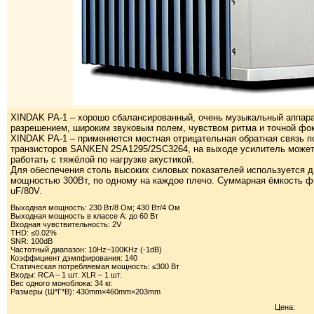
XINDAK PA-1 – хорошо сбалансированный, очень музыкальный аппара
разрешением, широким звуковым полем, чувством ритма и точной фо
XINDAK PA-1 – применяется местная отрицательная обратная связь по
транзисторов SANKEN 2SA1295/2SC3264, на выходе усилитель может 
работать с тяжёлой по нагрузке акустикой.
Для обеспечения столь высоких силовых показателей используется
мощностью 300Вт, по одному на каждое плечо. Суммарная ёмкость фи
uF/80V.
Выходная мощность: 230 Вт/8 Ом; 430 Вт/4 Ом
Выходная мощность в классе А: до 60 Вт
Входная чувствительность: 2V
THD: ≤0.02%
SNR: 100dB
Частотный диапазон: 10Hz~100KHz (-1dB)
Коэффициент дэмпфирования: 140
Статическая потребляемая мощность: ≤300 Вт
Входы: RCA – 1 шт. XLR – 1 шт.
Вес одного моноблока: 34 кг.
Размеры (Ш*Г*В): 430mm×460mm×203mm
Цена: