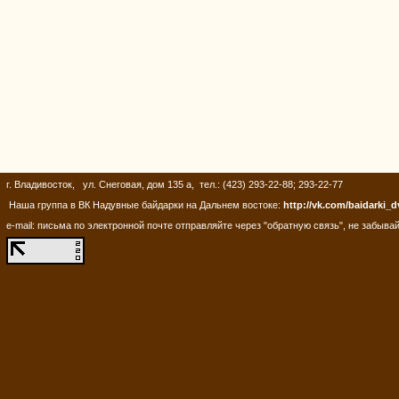
г. Владивосток, ул. Снеговая, дом 135 а, тел.: (423) 293-22-88; 293-22-77
Наша группа в ВК Надувные байдарки на Дальнем востоке:
http://vk.com/baidarki_d
e-mail: письма по электронной почте отправляйте через "обратную связь", не забывай