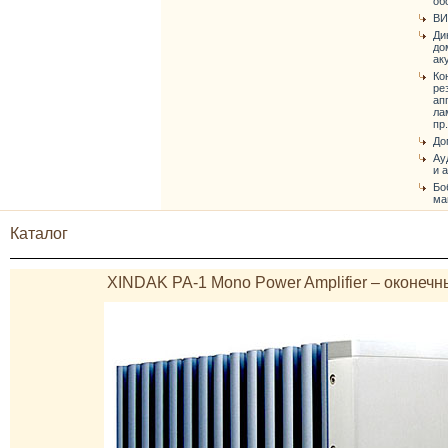
об
ВИ
Ди
до
ак
Ко
ре
ап
ла
пр.
До
Ау
и 
Бо
ма
Каталог
XINDAK PA-1 Mono Power Amplifier – оконечн