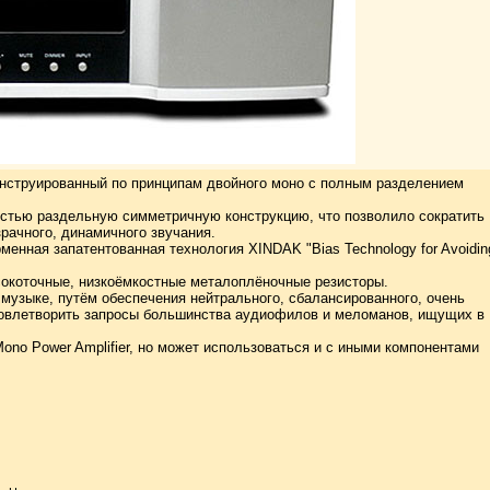
нструированный по принципам двойного моно с полным разделением
остью раздельную симметричную конструкцию, что позволило сократить
рачного, динамичного звучания.
нная запатентованная технология XINDAK "Bias Technology for Avoidin
окоточные, низкоёмкостные металоплёночные резисторы.
музыке, путём обеспечения нейтрального, сбалансированного, очень
удовлетворить запросы большинства аудиофилов и меломанов, ищущих в
no Power Amplifier, но может использоваться и с иными компонентами