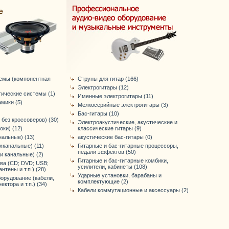
темы (компонентная
Струны для гитар (166)
Электрогитары (12)
тические системы (1)
Именные электрогитары (11)
мики (5)
Мелкосерийные электрогитары (3)
Бас-гитары (10)
 без кроссоверов) (30)
Электроакустические, акустические и
оки) (12)
классические гитары (9)
нальные) (13)
акустические бас-гитары (0)
хканальные) (11)
Гитарные и бас-гитарные процессоры,
педали эффектов (50)
-и канальные) (2)
Гитарные и бас-гитарные комбики,
ва (CD; DVD; USB;
усилители, кабинеты (108)
антены и т.п.) (28)
Ударные установки, барабаны и
орудование (кабели,
комплектующие (2)
ктора и т.п.) (34)
Кабели коммутационные и аксессуары (2)