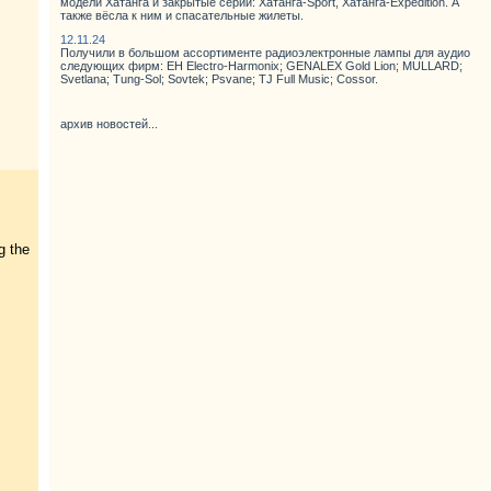
модели Хатанга и закрытые серии: Хатанга-Sport, Хатанга-Expedition. А
также вёсла к ним и спасательные жилеты.
12.11.24
Получили в большом ассортименте радиоэлектронные лампы для аудио
следующих фирм: EH Electro-Harmonix; GENALEX Gold Lion; MULLARD;
Svetlana; Tung-Sol; Sovtek; Psvane; TJ Full Music; Cossor.
архив новостей...
g the