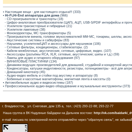
• Настоящие вещи - для настоящего отдыха!!! (333)
•
Hi-Fi,Hi-End аппаратура для дома
(966)
- CD-проигрыватели и транспорты (18)
- Цифро-аналоговые преобразователи (ЦАП), АЦП, USB-S/PDIF интерфейсы и прочее
- Усилители транзисторные и гибридные (21)
- Усилители ламповые (38)
- Фонокорректоры, МС-трансформаторы (5)
- Проигрыватели винила, головки звукоснимателей ММ-МС, тонармы, шеллы, аксес
- Акустические системы и сабвуферы (83)
- Наушники, усилители/ЦАП и аксессуары для наушников (106)
- Сетевые фильтры, кондиционеры, стабилизаторы. (2)
- Кабели межблочные, акустические, сетевые, цифровые, видео. (107)
- Аксессуары (разъёмы RCA, XLR, сетевые, акустические; шипы и т.д.) (59)
- Лампы для аудио и гитарного оборудования (97)
- ВИНИЛОВЫЕ ПЛАСТИНКИ (134)
- Динамики ведущих производителей для домашней, студийной и концертной акустик
- Конденсаторы, катушки индуктивности, резисторы, потенциометры - всё для апгр
- Домашний кинотеатр (45)
- Аудио-видео мебель и стойки под акустику и аппаратуру (8)
- Бобинные и кассетные магнитофоны, магнитная лента и кассеты (0)
• Автомобильные аудио и видеосистемы (187)
• Профессиональное аудио-видео оборудование и музыкальные инструменты (373)
г. Владивосток, ул. Снеговая, дом 135 а, тел.: (423) 293-22-88; 293-22-77
Наша группа в ВК Надувные байдарки на Дальнем востоке:
http://vk.com/baidarki_d
e-mail: письма по электронной почте отправляйте через "обратную связь", не забывай