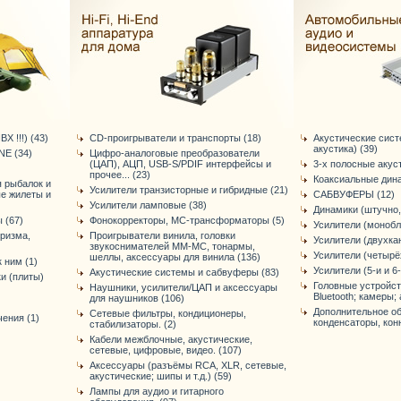
Х !!!) (43)
CD-проигрыватели и транспорты (18)
Акустические сис
акустика) (39)
E (34)
Цифро-аналоговые преобразователи
(ЦАП), АЦП, USB-S/PDIF интерфейсы и
3-х полосные акус
прочее... (23)
Коаксиальные дина
я рыбалок и
Усилители транзисторные и гибридные (21)
ые жилеты и
САБВУФЕРЫ (12)
Усилители ламповые (38)
Динамики (штучно,
 (67)
Фонокорректоры, МС-трансформаторы (5)
Усилители (монобл
уризма,
Проигрыватели винила, головки
Усилители (двухка
звукоснимателей ММ-МС, тонармы,
Усилители (четырё
шеллы, аксессуары для винила (136)
 ним (1)
Усилители (5-и и 6
Акустические системы и сабвуферы (83)
и (плиты)
Головные устройст
Наушники, усилители/ЦАП и аксессуары
Bluetooth; камеры; 
для наушников (106)
Дополнительное об
Сетевые фильтры, кондиционеры,
ения (1)
конденсаторы, конне
стабилизаторы. (2)
Кабели межблочные, акустические,
сетевые, цифровые, видео. (107)
Аксессуары (разъёмы RCA, XLR, сетевые,
акустические; шипы и т.д.) (59)
Лампы для аудио и гитарного