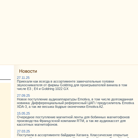
27.11.25
Приехали как всегда в ассортименте замечательные головки
звукоснимателя от фирмы Goldring для проигрывателей винила в том
числе E3 ; E4 и Goldring 1022 GX
27.09.25
Новое поступление аудиоаппаратуры Emotiva, в том числе долгожданная
новинка: Дифференциальный референсный ЦАП / предусилитель Emotiva
XDA-3, а так же весьма бодрые оконечники Emotiva A2.
15.05.25
Очередное поступление магнитной ленты для бобинных магнитофонов
производства Французской компании RTM, а так же аудиокассет для
кассетных магнитофонов.
27.03.25
Поступили в ассортименте байдарки Хатанга. Классические открытые