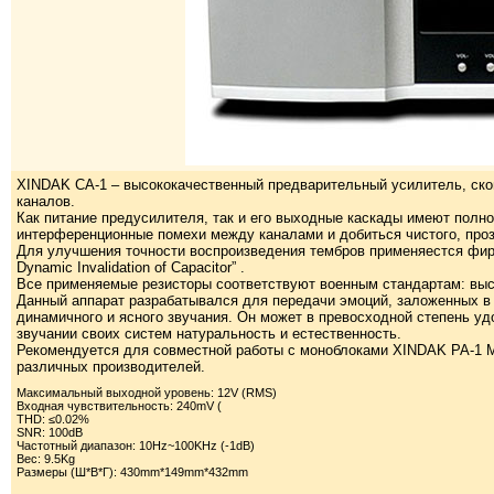
XINDAK CA-1 – высококачественный предварительный усилитель, ско
каналов.
Как питание предусилителя, так и его выходные каскады имеют полн
интерференционные помехи между каналами и добиться чистого, проз
Для улучшения точности воспроизведения тембров применяестся фирме
Dynamic Invalidation of Capacitor” .
Все применяемые резисторы соответствуют военным стандартам: выс
Данный аппарат разрабатывался для передачи эмоций, заложенных в 
динамичного и ясного звучания. Он может в превосходной степень 
звучании своих систем натуральность и естественность.
Рекомендуется для совместной работы с моноблоками XINDAK PA-1 Mo
различных производителей.
Максимальный выходной уровень: 12V (RMS)
Входная чувствительность: 240mV (
THD: ≤0.02%
SNR: 100dB
Частотный диапазон: 10Hz~100KHz (-1dB)
Вес: 9.5Kg
Размеры (Ш*В*Г): 430mm*149mm*432mm