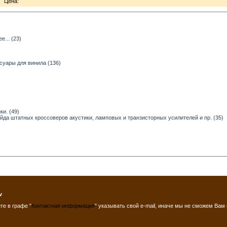
Цена:
... (23)
суары для винила (136)
и. (49)
ейда штатных кроссоверов акустики, ламповых и транзисторных усилителей и пр. (35)
v
те в графе "
Контактная информация
" указывать свой e-mail, иначе мы не сможем Вам 