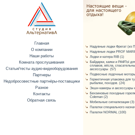
Главная
Надувные лодки Фрегат (из ПВ
О компании
Надувные лодки PROF MARIN
Наши работы
Лодки и катера RIB (1)
Комната прослушивания
Байдарки, каяки и РАФТЫ дл
сплавов, вёсла, спасательн
Статьи/тесты аудио-видеоборудования
аксессуары (57)
Подвесные лодочные моторы
Партнеры
Герметичная упаковка для т
Недобросовестные партнёры-поставщики
рыбалки, походов. (24)
Разное
Экшн-камеры и аксессуары к
Бензиновые походные горелк
Контакты
Coleman (2)
Обратная связь
Мобильные сигнализации (3)
Палатки специального назнач
Палатки NORMAL (100)