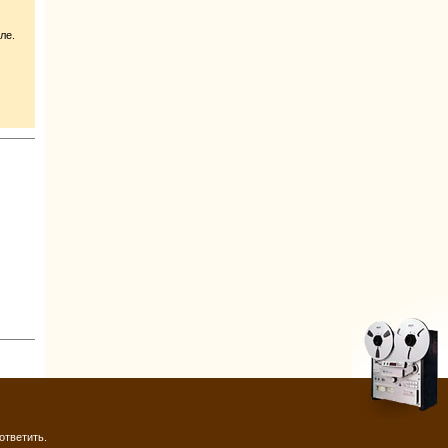
ле.
ответить.