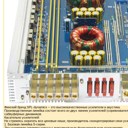
Финский бренд SPL-dynamics – это высококачественные усилители и акустика.
Производственная линейка состоит всего из двух линеек усилителей (соревнователь
сабвуферных динамиков.
Касательно усилителей:
Не стремясь охватить все ценовые ниши, производитель сконцентрировал свои уси
1. Базовая линейка S-серии.
Это усилители среднего класса с максимальным функциональным оснащением.