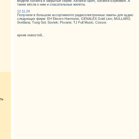
модели Хатанга и закрытые серии: Хатанга-Sport, Хатанга-Expedition. А
также вёсла к ним и спасательные жилеты.
12.11.24
Получили в большом ассортименте радиоэлектронные лампы для аудио
следующих фирм: EH Electro-Harmonix; GENALEX Gold Lion; MULLARD;
Svetlana; Tung-Sol; Sovtek; Psvane; TJ Full Music; Cossor.
архив новостей...
ть