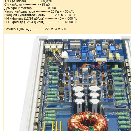
THD (А-класс) ----------- < 0,08%
Сигнал/шум ----------- >> 95 дБ
Демпфинг-фактор ----------- 10 000 !!!
Частотный диапазон ------------ 20 Гц – > 30 кГц
Входная чувствительность ------- 200 мВ – 4,5 В
НЧ – фильтр (12/24 дБ/окт) ---------- 40 – 4 000 Гц
НЧ – фильтр (12/24 дБ/окт) ---------- 15 – 4 000 Гц
Размеры (ШхВхД) ---------- 222 х 54 х 580