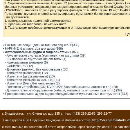
2. Соревновательная линейка S-серии HQ (по качеству звучания - Sound Quality Com
Мощные усилители, предназначенные для соревнований в классе Sound Quality. У
(12/24dB/oct), широкая полоса регулировок фильтра от 40-4000Hz на НЧ и от 15-40
По качеству звучания способны конкурировать со многими более дорогими усилит
Это достигается:
1. использованием грамотной схемотехники.
2. Правильной топологией печатных плат.
3. Тщательным подбором комплектующих с оптимальным соотношением цена/каче
Це
• Настоящие вещи - для настоящего отдыха!!! (333)
• Hi-Fi,Hi-End аппаратура для дома (966)
•
Автомобильные аудио и видеосистемы
(187)
- Акустические системы (компонентная акустика) (39)
- 3-х полосные акустические системы (1)
- Коаксиальные динамики (5)
- САБВУФЕРЫ (12)
- Динамики (штучно, без кроссоверов) (30)
- Усилители (моноблоки) (12)
- Усилители (двухканальные) (13)
- Усилители (четырёхканальные) (11)
- Усилители (5-и и 6-и канальные) (2)
- Головные устройства (CD; DVD; USB; Bluetooth; камеры; антены и т.п.) (28)
- Дополнительное оборудование (кабели, конденсаторы, коннектора и т.п.) (34)
• Профессиональное аудио-видео оборудование и музыкальные инструменты (373)
г. Владивосток, ул. Снеговая, дом 135 а, тел.: (423) 293-22-88; 293-22-77
Наша группа в ВК Надувные байдарки на Дальнем востоке:
http://vk.com/baidarki_d
e-mail: письма по электронной почте отправляйте через "обратную связь", не забывай