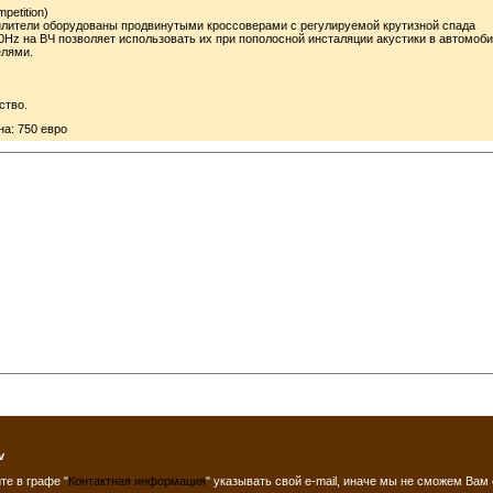
petition)
силители оборудованы продвинутыми кроссоверами с регулируемой крутизной спада
00Hz на ВЧ позволяет использовать их при пополосной инсталяции акустики в автомоби
елями.
ство.
на: 750 евро
v
те в графе "
Контактная информация
" указывать свой e-mail, иначе мы не сможем Вам 