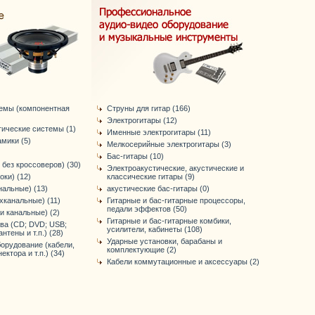
темы (компонентная
Струны для гитар (166)
Электрогитары (12)
тические системы (1)
Именные электрогитары (11)
мики (5)
Мелкосерийные электрогитары (3)
Бас-гитары (10)
 без кроссоверов) (30)
Электроакустические, акустические и
оки) (12)
классические гитары (9)
нальные) (13)
акустические бас-гитары (0)
хканальные) (11)
Гитарные и бас-гитарные процессоры,
педали эффектов (50)
-и канальные) (2)
Гитарные и бас-гитарные комбики,
ва (CD; DVD; USB;
усилители, кабинеты (108)
антены и т.п.) (28)
Ударные установки, барабаны и
орудование (кабели,
комплектующие (2)
ктора и т.п.) (34)
Кабели коммутационные и аксессуары (2)