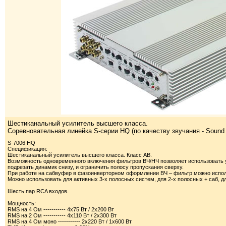
Шестиканальный усилитель высшего класса.
Соревновательная линейка S-серии HQ (по качеству звучания - Sound Q
S-7006 HQ
Спецификация:
Шестиканальный усилитель высшего класса. Класс АВ.
Возможность одновременного включения фильтров ВЧ/НЧ позволяет использовать 
подрезать динамик снизу, и ограничить полосу пропускания сверху.
При работе на сабвуфер в фазоинверторном оформлении ВЧ – фильтр можно испол
Можно использовать для активных 3-х полосных систем, для 2-х полосных + саб, д
Шесть пар RCA входов.
Мощность:
RMS на 4 Ом ----------- 4х75 Вт / 2х200 Вт
RMS на 2 Ом ----------- 4х110 Вт / 2х300 Вт
RMS на 4 Ом моно ----------- 2х220 Вт / 1х600 Вт