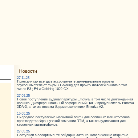
27.11.25
Приехали как всегда в ассортименте замечательные головки
звукоснимателя от фирмы Goldring для проигрывателей винила в том
числе E3 ; E4 и Goldring 1022 GX
27.09.25
Новое поступление аудиоаппаратуры Emotiva, в том числе долгожданная
новинка: Дифференциальный референсный ЦАП / предусилитель Emotiva
XDA-3, а так же весьма бодрые оконечники Emotiva A2.
15.05.25
Очередное поступление магнитной ленты для бобинных магнитофонов
производства Французской компании RTM, а так же аудиокассет для
кассетных магнитофонов.
27.03.25
Поступили в ассортименте байдарки Хатанга. Классические открытые