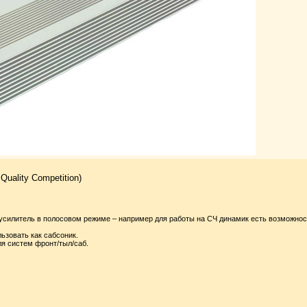
uality Competition)
усилитель в полосовом режиме – например для работы на СЧ динамик есть возможнос
ьзовать как сабсоник.
ля систем фронт/тыл/саб.