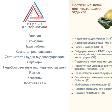
Главная
Надувные лодки Фрегат (из ПВ
О компании
Надувные лодки PROF MARIN
Наши работы
Лодки и катера RIB (1)
Комната прослушивания
Байдарки, каяки и РАФТЫ дл
сплавов, вёсла, спасательн
Статьи/тесты аудио-видеоборудования
аксессуары (57)
Подвесные лодочные моторы
Партнеры
Герметичная упаковка для т
Недобросовестные партнёры-поставщики
рыбалки, походов. (24)
Разное
Экшн-камеры и аксессуары к
Бензиновые походные горелк
Контакты
Coleman (2)
Обратная связь
Мобильные сигнализации (3)
Палатки специального назнач
Палатки NORMAL (100)