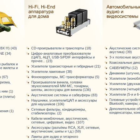
Х !!!) (43)
CD-проигрыватели и транспорты (18)
Акустические сис
акустика) (39)
E (34)
Цифро-аналоговые преобразователи
(ЦАП), АЦП, USB-S/PDIF интерфейсы и
3-х полосные акус
прочее... (23)
Коаксиальные дина
я рыбалок и
Усилители транзисторные и гибридные (21)
ые жилеты и
САБВУФЕРЫ (12)
Усилители ламповые (38)
Динамики (штучно,
 (67)
Фонокорректоры, МС-трансформаторы (5)
Усилители (монобл
уризма,
Проигрыватели винила, головки
Усилители (двухка
звукоснимателей ММ-МС, тонармы,
Усилители (четырё
шеллы, аксессуары для винила (136)
 ним (1)
Усилители (5-и и 6
Акустические системы и сабвуферы (83)
и (плиты)
Головные устройст
Наушники, усилители/ЦАП и аксессуары
Bluetooth; камеры; 
для наушников (106)
Дополнительное об
Сетевые фильтры, кондиционеры,
ения (1)
конденсаторы, конне
стабилизаторы. (2)
Кабели межблочные, акустические,
сетевые, цифровые, видео. (107)
Аксессуары (разъёмы RCA, XLR, сетевые,
акустические; шипы и т.д.) (59)
Лампы для аудио и гитарного