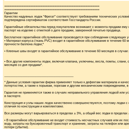
=======================================================
=======================================================
Гарантии
Качество надувных лодок "Фрегат" соответствует требованиям технических услови
подтверждена сертификатом соответствия Госстандарта России.
Гарантийные обязательства перед покупателем возникают с момента продажи ему
паспорт на изделие с отметкой о дате продажи, заверенной печатью продавца.
Бесплатное гарантийное обслуживание производится при соблюдении следующих у
• Материал корпуса (ткань PVC) входит в гарантийное обслуживание в течение 60 
прочности баллона лодки;*
• Клееные швы входят в гарантийное обслуживание в течение 60 месяцев в случае
• Все другие компоненты лодки, включая клапана, уключины, весла, помпы, слани, 
месяцев со дня продажи*.
________________________________________
* Данные условия гарантии фирма применяет только к дефектам материала и каче
потертостям, а также к порывам, порезам и другим механическим повреждениям, в 
Гарантия не применяется также в случаях неправильного управления лодкой или у
в паспорте.
Конструкция и узлы наших лодок качественно совершенствуются, поэтому лодки с
отличия по конструкции и комплектовке.
Все размеры могут варьироваться в пределах ± 3%, а общий вес лодки в пределах 
• В гарантийное обслуживание не входит стоимость несчастных случаев или их посл
воду, затраты на буксировочный транспорт и хранение, затраты на телефон или ар
потери (убытки).