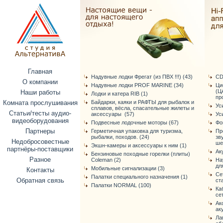
Главная
Надувные лодки Фрегат (из ПВХ !!!) (43)
CD
О компании
Надувные лодки PROF MARINE (34)
Ци
(Ц
Наши работы
Лодки и катера RIB (1)
про
Комната прослушивания
Байдарки, каяки и РАФТЫ для рыбалок и
Ус
сплавов, вёсла, спасательные жилеты и
Статьи/тесты аудио-
аксессуары (57)
Ус
видеоборудования
Подвесные лодочные моторы (67)
Фо
Партнеры
Герметичная упаковка для туризма,
Пр
рыбалки, походов. (24)
зв
Недобросовестные
ше
Экшн-камеры и аксессуары к ним (1)
партнёры-поставщики
Ак
Бензиновые походные горелки (плиты)
Разное
Coleman (2)
На
дл
Мобильные сигнализации (3)
Контакты
Се
Палатки специального назначения (1)
Обратная связь
ст
Палатки NORMAL (100)
Ка
се
Ак
ак
Ла