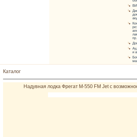
об
ВИ
Ди
до
ак
Ко
ре
ап
ла
пр.
До
Ау
и 
Бо
ма
Каталог
Надувная лодка Фрегат M-550 FM Jet с возможно