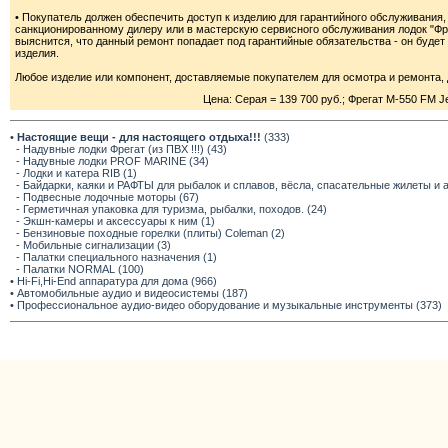
• Покупатель должен обеспечить доступ к изделию для гарантийного обслуживания
санкционированному дилеру или в мастерскую сервисного обслуживания лодок "Фре
выяснится, что данный ремонт попадает под гарантийные обязательства - он будет 
изделия.
Любое изделие или компонент, доставляемые покупателем для осмотра и ремонта
Цена: Серая = 139 700 руб.; Фрегат M-550 FM Je
•
Настоящие вещи - для настоящего отдыха!!!
(333)
- Надувные лодки Фрегат (из ПВХ !!!) (43)
- Надувные лодки PROF MARINE (34)
- Лодки и катера RIB (1)
- Байдарки, каяки и РАФТЫ для рыбалок и сплавов, вёсла, спасательные жилеты и 
- Подвесные лодочные моторы (67)
- Герметичная упаковка для туризма, рыбалки, походов. (24)
- Экшн-камеры и аксессуары к ним (1)
- Бензиновые походные горелки (плиты) Coleman (2)
- Мобильные сигнализации (3)
- Палатки специального назначения (1)
- Палатки NORMAL (100)
• Hi-Fi,Hi-End аппаратура для дома (966)
• Автомобильные аудио и видеосистемы (187)
• Профессиональное аудио-видео оборудование и музыкальные инструменты (373)