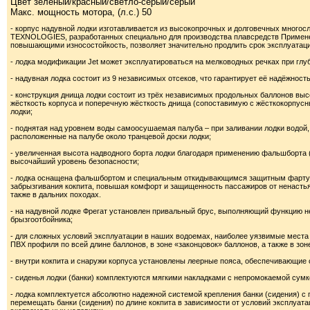
Цвет зеленый/красный/светло-серый/серый
Макс. мощность мотора, (л.с.) 50
- корпус надувной лодки изготавливается из высокопрочных и долговечных мног
TEXNOLOGIES, разработанных специально для производства плавсредств Примене
повышающими износостойкость, позволяет значительно продлить срок эксплуатаци
- лодка модификации Jet может эксплуатироваться на мелководных речках при гл
- надувная лодка состоит из 9 независимых отсеков, что гарантирует её надёжност
- конструкция днища лодки состоит из трёх независимых продольных баллонов выс
жёсткость корпуса и поперечную жёсткость днища (сопоставимую с жёсткокорпусны
лодки;
- поднятая над уровнем воды самоосушаемая палуба – при заливании лодки водой,
расположенные на палубе около транцевой доски лодки;
- увеличенная высота надводного борта лодки благодаря применению фальшборта (
высочайший уровень безопасности;
- лодка оснащена фальшбортом и специальным откидывающимся защитным фартук
забрызгивания кокпита, повышая комфорт и защищенность пассажиров от ненастья,
также в дальних походах.
- на надувной лодке Фрегат установлен привальный брус, выполняющий функцию не
брызгоотбойника;
- для сложных условий эксплуатации в наших водоемах, наиболее уязвимые мес
ПВХ профиля по всей длине баллонов, в зоне «законцовок» баллонов, а также в зон
- внутри кокпита и снаружи корпуса установлены леерные пояса, обеспечивающие
- сиденья лодки (банки) комплектуются мягкими накладками с непромокаемой сумк
- лодка комплектуется абсолютно надежной системой крепления банки (сидения)
перемещать банки (сидения) по длине кокпита в зависимости от условий эксплуата