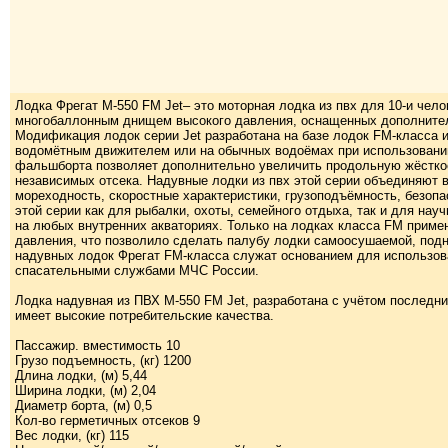
Лодка Фрегат М-550 FM Jet– это моторная лодка из пвх для 10-и чел
многобаллонным днищем высокого давления, оснащенных дополнит
Модификация лодок серии Jet разработана на базе лодок FM-класса 
водомётным движителем или на обычных водоёмах при использовании
фальшборта позволяет дополнительно увеличить продольную жёсткос
независимых отсека. Надувные лодки из пвх этой серии объединяют 
мореходность, скоростные характеристики, грузоподъёмность, безопа
этой серии как для рыбалки, охоты, семейного отдыха, так и для на
на любых внутренних акваториях. Только на лодках класса FM прим
давления, что позволило сделать палубу лодки самоосушаемой, подн
надувных лодок Фрегат FM-класса служат основанием для использов
спасательными службами МЧС России.
Лодка надувная из ПВХ М-550 FM Jet, разработана с учётом последн
имеет высокие потребительские качества.
Пассажир. вместимость 10
Грузо подъемность, (кг) 1200
Длина лодки, (м) 5,44
Ширина лодки, (м) 2,04
Диаметр борта, (м) 0,5
Кол-во герметичных отсеков 9
Вес лодки, (кг) 115