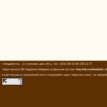
г. Владивосток, ул. Снеговая, дом 135 а, тел.: (423) 293-22-88; 293-22-77
Наша группа в ВК Надувные байдарки на Дальнем востоке:
http://vk.com/baidarki_d
e-mail: письма по электронной почте отправляйте через "обратную связь", не забывай