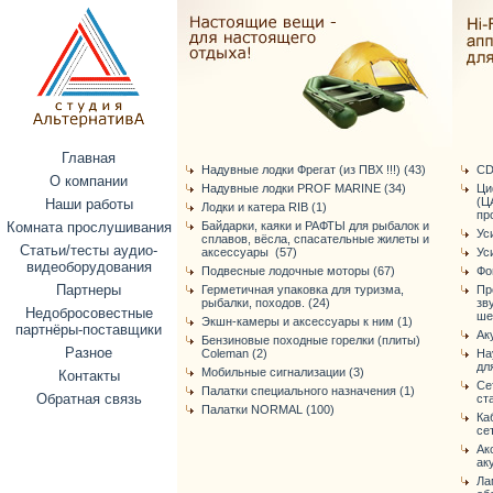
Главная
Надувные лодки Фрегат (из ПВХ !!!) (43)
CD
О компании
Надувные лодки PROF MARINE (34)
Ци
(Ц
Наши работы
Лодки и катера RIB (1)
про
Комната прослушивания
Байдарки, каяки и РАФТЫ для рыбалок и
Ус
сплавов, вёсла, спасательные жилеты и
Статьи/тесты аудио-
аксессуары (57)
Ус
видеоборудования
Подвесные лодочные моторы (67)
Фо
Партнеры
Герметичная упаковка для туризма,
Пр
рыбалки, походов. (24)
зв
Недобросовестные
ше
Экшн-камеры и аксессуары к ним (1)
партнёры-поставщики
Ак
Бензиновые походные горелки (плиты)
Разное
Coleman (2)
На
дл
Мобильные сигнализации (3)
Контакты
Се
Палатки специального назначения (1)
Обратная связь
ст
Палатки NORMAL (100)
Ка
се
Ак
ак
Ла