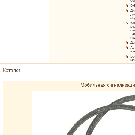
об
ВИ
Ди
до
ак
Ко
ре
ап
ла
пр.
До
Ау
и 
Бо
ма
Каталог
Мобильная сигнализация