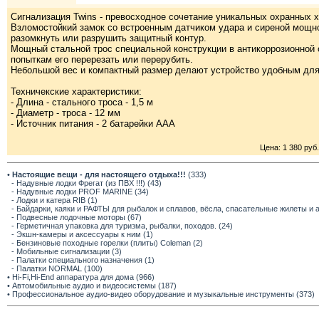
Сигнализация Twins - превосходное сочетание уникальных охранных х
Взломостойкий замок со встроенным датчиком удара и сиреной мощн
разомкнуть или разрушить защитный контур.
Мощный стальной трос специальной конструкции в антикоррозионной
попыткам его перерезать или перерубить.
Небольшой вес и компактный размер делают устройство удобным для 
Техничекские характеристики:
- Длина - стального троса - 1,5 м
- Диаметр - троса - 12 мм
- Источник питания - 2 батарейки ААА
Цена: 1 380 руб.
•
Настоящие вещи - для настоящего отдыха!!!
(333)
- Надувные лодки Фрегат (из ПВХ !!!) (43)
- Надувные лодки PROF MARINE (34)
- Лодки и катера RIB (1)
- Байдарки, каяки и РАФТЫ для рыбалок и сплавов, вёсла, спасательные жилеты и 
- Подвесные лодочные моторы (67)
- Герметичная упаковка для туризма, рыбалки, походов. (24)
- Экшн-камеры и аксессуары к ним (1)
- Бензиновые походные горелки (плиты) Coleman (2)
- Мобильные сигнализации (3)
- Палатки специального назначения (1)
- Палатки NORMAL (100)
• Hi-Fi,Hi-End аппаратура для дома (966)
• Автомобильные аудио и видеосистемы (187)
• Профессиональное аудио-видео оборудование и музыкальные инструменты (373)