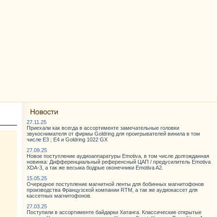
27.11.25
Приехали как всегда в ассортименте замечательные головки
звукоснимателя от фирмы Goldring для проигрывателей винила в том
числе E3 ; E4 и Goldring 1022 GX
27.09.25
Новое поступление аудиоаппаратуры Emotiva, в том числе долгожданная
новинка: Дифференциальный референсный ЦАП / предусилитель Emotiva
XDA-3, а так же весьма бодрые оконечники Emotiva A2.
15.05.25
Очередное поступление магнитной ленты для бобинных магнитофонов
производства Французской компании RTM, а так же аудиокассет для
кассетных магнитофонов.
27.03.25
Поступили в ассортименте байдарки Хатанга. Классические открытые