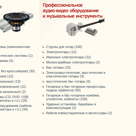
темы (компонентная
Струны для гитар (166)
Электрогитары (12)
тические системы (1)
Именные электрогитары (11)
мики (5)
Мелкосерийные электрогитары (3)
Бас-гитары (10)
 без кроссоверов) (30)
Электроакустические, акустические и
оки) (12)
классические гитары (9)
нальные) (13)
акустические бас-гитары (0)
хканальные) (11)
Гитарные и бас-гитарные процессоры,
педали эффектов (50)
-и канальные) (2)
Гитарные и бас-гитарные комбики,
ва (CD; DVD; USB;
усилители, кабинеты (108)
антены и т.п.) (28)
Ударные установки, барабаны и
орудование (кабели,
комплектующие (2)
ктора и т.п.) (34)
Кабели коммутационные и аксессуары (2)