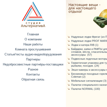
Главная
Надувные лодки Фрегат (из ПВ
О компании
Надувные лодки PROF MARIN
Наши работы
Лодки и катера RIB (1)
Комната прослушивания
Байдарки, каяки и РАФТЫ дл
сплавов, вёсла, спасательн
Статьи/тесты аудио-видеоборудования
аксессуары (57)
Подвесные лодочные моторы
Партнеры
Герметичная упаковка для т
Недобросовестные партнёры-поставщики
рыбалки, походов. (24)
Разное
Экшн-камеры и аксессуары к
Бензиновые походные горелк
Контакты
Coleman (2)
Обратная связь
Мобильные сигнализации (3)
Палатки специального назнач
Палатки NORMAL (100)