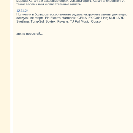
модели Хатанга и закрытые серии: Хатанга-Sport, Хатанга-Expedition. А
также вёсла к ним и спасательные жилеты.
12.11.24
Получили в большом ассортименте радиоэлектронные лампы для аудио
следующих фирм: EH Electro-Harmonix; GENALEX Gold Lion; MULLARD;
Svetlana; Tung-Sol; Sovtek; Psvane; TJ Full Music; Cossor.
архив новостей...