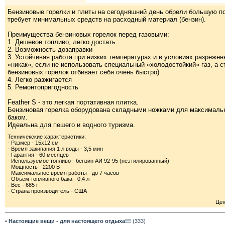
Бензиновые горелки и плиты на сегодняшний день обрели большую по
требует минимальных средств на расходный материал (бензин).
Преимущества бензиновых горелок перед газовыми:
1. Дешевое топливо, легко достать.
2. Возможность дозаправки
3. Устойчивая работа при низких температурах и в условиях разрежен
«никак», если не использовать специальный «холодостойкий» газ, а с
бензиновых горелок отбивает себя очень быстро).
4. Легко разжигается
5. Ремонтопригодность
Feather S - это легкая портативная плитка.
Бензиновая горелка оборудована складными ножками для максимальн
баком.
Идеальна для пешего и водного туризма.
Техничекские характеристики:
- Размер - 15х12 см
- Время закипания 1 л воды - 3,5 мин
- Гарантия - 60 месяцев
- Используемое топливо - бензин АИ 92-95 (неэтилированный)
- Мощность - 2200 Вт
- Максимальное время работы - до 7 часов
- Объем топливного бака - 0,4 л
- Вес - 685 г
- Страна производитель - США
Цен
•
Настоящие вещи - для настоящего отдыха!!!
(333)