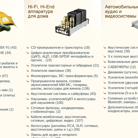
Х !!!) (43)
CD-проигрыватели и транспорты (18)
Акустические сис
акустика) (39)
E (34)
Цифро-аналоговые преобразователи
(ЦАП), АЦП, USB-S/PDIF интерфейсы и
3-х полосные акус
прочее... (23)
Коаксиальные дина
я рыбалок и
Усилители транзисторные и гибридные (21)
ые жилеты и
САБВУФЕРЫ (12)
Усилители ламповые (38)
Динамики (штучно,
 (67)
Фонокорректоры, МС-трансформаторы (5)
Усилители (монобл
уризма,
Проигрыватели винила, головки
Усилители (двухка
звукоснимателей ММ-МС, тонармы,
Усилители (четырё
шеллы, аксессуары для винила (136)
 ним (1)
Усилители (5-и и 6
Акустические системы и сабвуферы (83)
и (плиты)
Головные устройст
Наушники, усилители/ЦАП и аксессуары
Bluetooth; камеры; 
для наушников (106)
Дополнительное об
Сетевые фильтры, кондиционеры,
ения (1)
конденсаторы, конне
стабилизаторы. (2)
Кабели межблочные, акустические,
сетевые, цифровые, видео. (107)
Аксессуары (разъёмы RCA, XLR, сетевые,
акустические; шипы и т.д.) (59)
Лампы для аудио и гитарного