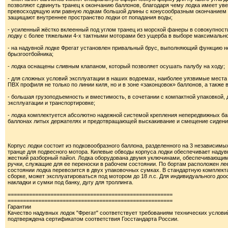
позволяют сдвинуть транец к окончанию баллонов, благодаря чему лодка имеет уве
превосходящую или равную лодкам большой длины с конусообразным окончанием б
защищают внутреннее пространство лодки от попадания воды;
- усиленный жёстко вклеенный под углом транец из морской фанеры в совокупност
лодку с более тяжелыми 4-х тактными моторами без ущерба в выборе максимальн
- на надувной лодке Фрегат установлен привальный брус, выполняющий функцию не
брызгоотбойника;
- лодка оснащены сливным клапаном, который позволяет осушать палубу на ходу;
- для сложных условий эксплуатации в наших водоемах, наиболее уязвимые мес
ПВХ профиля не только по линии киля, но и в зоне «законцовок» баллонов, а также 
- большая грузоподъемность и вместимость, в сочетании с компактной упаковкой
эксплуатации и транспортировке;
- лодка комплектуется абсолютно надежной системой крепления непередвижных ба
баллонах литых держателях и предотвращающей выскакивание и смещение сидени
Корпус лодки состоит из подковообразного баллона, разделенного на 3 независим
транце для подвесного мотора. Килевые обводы корпуса лодки обеспечивает надув
жесткий разборный пайол. Лодка оборудована двумя уключинами, обеспечивающими
ручки, служащие для ее переноски в рабочем состоянии. По бортам расположен л
состоянии лодка перевозится в двух упаковочных сумках. В стандартную комплек
сборке, может эксплуатироваться под мотором до 18 л.с. Для индивидуального до
накладки и сумки под банку, дугу для троллинга.
======================================================
======================================================
Гарантии
Качество надувных лодок "Фрегат" соответствует требованиям технических услови
подтверждена сертификатом соответствия Госстандарта России.