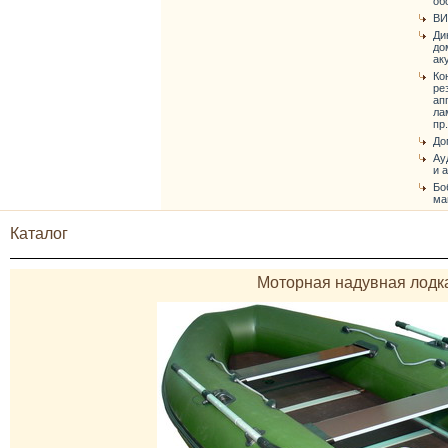
об
ВИ
Ди
до
ак
Ко
ре
ап
ла
пр.
До
Ау
и 
Бо
ма
Каталог
Моторная надувная лодк