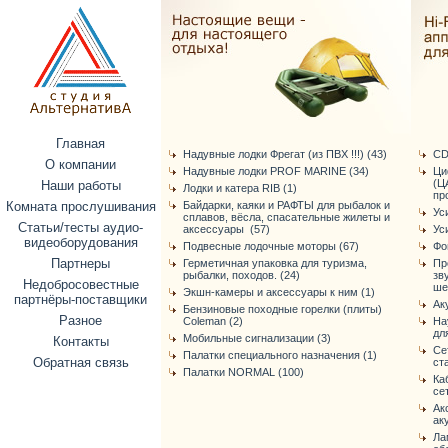
Главная
Надувные лодки Фрегат (из ПВХ !!!) (43)
CD
О компании
Надувные лодки PROF MARINE (34)
Ци
(Ц
Наши работы
Лодки и катера RIB (1)
про
Комната прослушивания
Байдарки, каяки и РАФТЫ для рыбалок и
Ус
сплавов, вёсла, спасательные жилеты и
Статьи/тесты аудио-
аксессуары (57)
Ус
видеоборудования
Подвесные лодочные моторы (67)
Фо
Партнеры
Герметичная упаковка для туризма,
Пр
рыбалки, походов. (24)
зв
Недобросовестные
ше
Экшн-камеры и аксессуары к ним (1)
партнёры-поставщики
Ак
Бензиновые походные горелки (плиты)
Разное
Coleman (2)
На
дл
Мобильные сигнализации (3)
Контакты
Се
Палатки специального назначения (1)
Обратная связь
ст
Палатки NORMAL (100)
Ка
се
Ак
ак
Ла