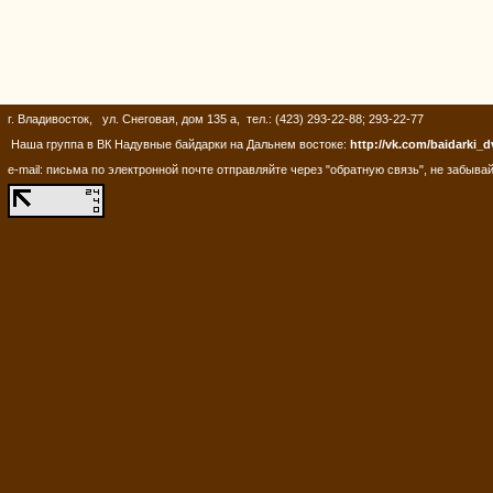
г. Владивосток, ул. Снеговая, дом 135 а, тел.: (423) 293-22-88; 293-22-77
Наша группа в ВК Надувные байдарки на Дальнем востоке:
http://vk.com/baidarki_d
e-mail: письма по электронной почте отправляйте через "обратную связь", не забывай