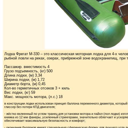
Лодка Фрегат М-330 – это классическая моторная лодка для 4-х челов
рыбной ловли на реках, озерах, прибрежной зоне водохранилищ, при т
Пассажир. вместимость 4
Грузо подъемность, (кг) 500
Длина лодки, (м) 3,34
Ширина лодки, (м) 1,72
Диаметр борта, (м) 0,45
Кол-во герметичных отсеков 3 + киль
Вес лодки, (кг) 59
Макс. мощность мотора, (л.с.) 18
в конструкции лодки использован принцип баллона переменного диаметра, который
глиссер без потери КПД двигателя;
- жёстко вклеенный по углом транец для установки мотора и пайол (пол лодки) из
книжка из 12 мм фанеры, усиленный стрингерами, значительно облегчает и ускоряе
обеспечивает максимальную безопасность и комфорт;
- окончания баллонов имеют специальную сферическую форму для лучшего угла ди