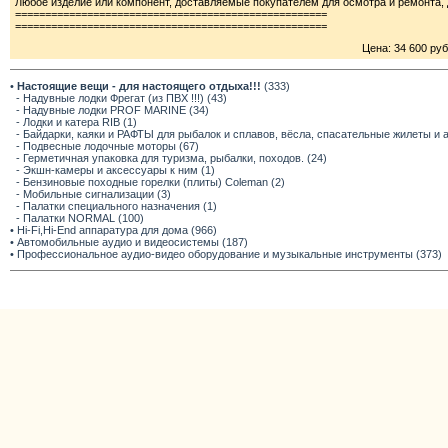
Любое изделие или компонент, доставляемые покупателем для осмотра и ремонта
====================================================
====================================================
Цена: 34 600 руб
•
Настоящие вещи - для настоящего отдыха!!!
(333)
- Надувные лодки Фрегат (из ПВХ !!!) (43)
- Надувные лодки PROF MARINE (34)
- Лодки и катера RIB (1)
- Байдарки, каяки и РАФТЫ для рыбалок и сплавов, вёсла, спасательные жилеты и 
- Подвесные лодочные моторы (67)
- Герметичная упаковка для туризма, рыбалки, походов. (24)
- Экшн-камеры и аксессуары к ним (1)
- Бензиновые походные горелки (плиты) Coleman (2)
- Мобильные сигнализации (3)
- Палатки специального назначения (1)
- Палатки NORMAL (100)
• Hi-Fi,Hi-End аппаратура для дома (966)
• Автомобильные аудио и видеосистемы (187)
• Профессиональное аудио-видео оборудование и музыкальные инструменты (373)