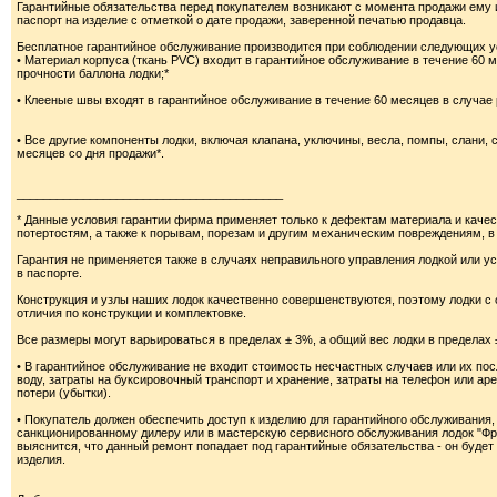
Гарантийные обязательства перед покупателем возникают с момента продажи ему
паспорт на изделие с отметкой о дате продажи, заверенной печатью продавца.
Бесплатное гарантийное обслуживание производится при соблюдении следующих у
• Материал корпуса (ткань PVC) входит в гарантийное обслуживание в течение 60 
прочности баллона лодки;*
• Клееные швы входят в гарантийное обслуживание в течение 60 месяцев в случае
• Все другие компоненты лодки, включая клапана, уключины, весла, помпы, слани, 
месяцев со дня продажи*.
________________________________________
* Данные условия гарантии фирма применяет только к дефектам материала и каче
потертостям, а также к порывам, порезам и другим механическим повреждениям, в 
Гарантия не применяется также в случаях неправильного управления лодкой или у
в паспорте.
Конструкция и узлы наших лодок качественно совершенствуются, поэтому лодки с
отличия по конструкции и комплектовке.
Все размеры могут варьироваться в пределах ± 3%, а общий вес лодки в пределах 
• В гарантийное обслуживание не входит стоимость несчастных случаев или их посл
воду, затраты на буксировочный транспорт и хранение, затраты на телефон или ар
потери (убытки).
• Покупатель должен обеспечить доступ к изделию для гарантийного обслуживания
санкционированному дилеру или в мастерскую сервисного обслуживания лодок "Фре
выяснится, что данный ремонт попадает под гарантийные обязательства - он будет 
изделия.