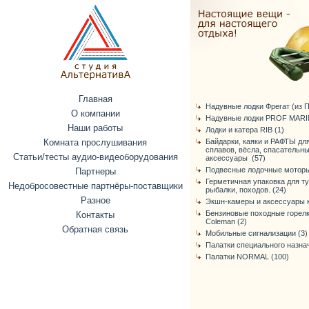
Главная
Надувные лодки Фрегат (из ПВ
О компании
Надувные лодки PROF MARIN
Наши работы
Лодки и катера RIB (1)
Комната прослушивания
Байдарки, каяки и РАФТЫ дл
сплавов, вёсла, спасательн
Статьи/тесты аудио-видеоборудования
аксессуары (57)
Подвесные лодочные моторы
Партнеры
Герметичная упаковка для т
Недобросовестные партнёры-поставщики
рыбалки, походов. (24)
Разное
Экшн-камеры и аксессуары к
Бензиновые походные горелк
Контакты
Coleman (2)
Обратная связь
Мобильные сигнализации (3)
Палатки специального назнач
Палатки NORMAL (100)