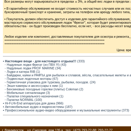
Все размеры могут варьироваться в пределах ± 3%, а общий вес лодки в пределах 
• В гарантийное обслуживание не входит стоимость несчастных случаев или их после
буксировочный транспорт и хранение, затраты на телефон или аренду любого типа,
• Покупатель должен обеспечить доступ к изделию для гарантийного обслуживания
мастерскую сервисного обслуживания лодок "Фрегат", которая будет ремонтироват
обязательства - он будет произведен бесплатно, если нет, - все расходы несет вла
Любое изделие или компонент, доставляемые покупателем для осмотра и ремонта
=========================================================
=========================================================
Цена: вр
•
Настоящие вещи - для настоящего отдыха!!!
(333)
- Надувные лодки Фрегат (из ПВХ !!!) (43)
- Надувные лодки PROF MARINE (34)
- Лодки и катера RIB (1)
- Байдарки, каяки и РАФТЫ для рыбалок и сплавов, вёсла, спасательные жилеты и 
- Подвесные лодочные моторы (67)
- Герметичная упаковка для туризма, рыбалки, походов. (24)
- Экшн-камеры и аксессуары к ним (1)
- Бензиновые походные горелки (плиты) Coleman (2)
- Мобильные сигнализации (3)
- Палатки специального назначения (1)
- Палатки NORMAL (100)
• Hi-Fi,Hi-End аппаратура для дома (966)
• Автомобильные аудио и видеосистемы (187)
• Профессиональное аудио-видео оборудование и музыкальные инструменты (373)
г. Владивосток, ул. Снеговая, дом 135 а, тел.: (423) 293-22-88; 293-22-77