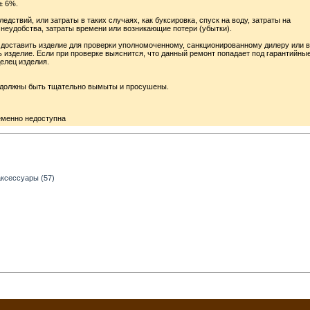
± 6%.
дствий, или затраты в таких случаях, как буксировка, спуск на воду, затраты на
 неудобства, затраты времени или возникающие потери (убытки).
, доставить изделие для проверки уполномоченному, санкционированному дилеру или в
ь изделие. Если при проверке выяснится, что данный ремонт попадает под гарантийны
делец изделия.
, должны быть тщательно вымыты и просушены.
еменно недоступна
аксессуары (57)