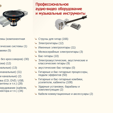
темы (компонентная
Струны для гитар (166)
Электрогитары (12)
тические системы (1)
Именные электрогитары (11)
мики (5)
Мелкосерийные электрогитары (3)
Бас-гитары (10)
 без кроссоверов) (30)
Электроакустические, акустические и
оки) (12)
классические гитары (9)
нальные) (13)
акустические бас-гитары (0)
хканальные) (11)
Гитарные и бас-гитарные процессоры,
педали эффектов (50)
-и канальные) (2)
Гитарные и бас-гитарные комбики,
ва (CD; DVD; USB;
усилители, кабинеты (108)
антены и т.п.) (28)
Ударные установки, барабаны и
орудование (кабели,
комплектующие (2)
ктора и т.п.) (34)
Кабели коммутационные и аксессуары (2)