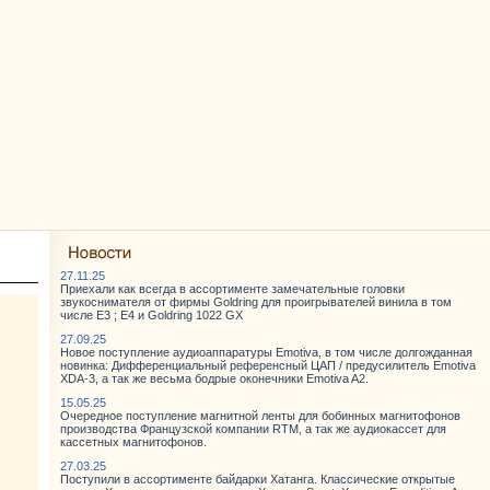
27.11.25
Приехали как всегда в ассортименте замечательные головки
звукоснимателя от фирмы Goldring для проигрывателей винила в том
числе E3 ; E4 и Goldring 1022 GX
27.09.25
Новое поступление аудиоаппаратуры Emotiva, в том числе долгожданная
новинка: Дифференциальный референсный ЦАП / предусилитель Emotiva
XDA-3, а так же весьма бодрые оконечники Emotiva A2.
15.05.25
Очередное поступление магнитной ленты для бобинных магнитофонов
производства Французской компании RTM, а так же аудиокассет для
кассетных магнитофонов.
27.03.25
Поступили в ассортименте байдарки Хатанга. Классические открытые