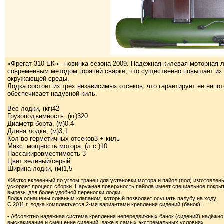
«Фрегат 310 ЕК» - новинка сезона 2009. Надежная килевая моторная
современным методом горячей сварки, что существенно повышает их 
окружающей среды.
Лодка состоит из трех независимых отсеков, что гарантирует ее неп
обеспечивает надувной киль.
Вес лодки, (кг)42
Грузоподъемность, (кг)320
Диаметр борта, (м)0,4
Длина лодки, (м)3,1
Кол-во герметичных отсеков3 + киль
Макс. мощность мотора, (л.с.)10
Пассажировместимость 3
Цвет зеленый/серый
Ширина лодки, (м)1,5
Жёстко вклеенный по углом транец для установки мотора и пайол (пол) изготовлен
ускоряет процесс сборки. Наружная поверхность пайола имеет специальное покр
вырезы для более удобной переноски лодки.
Лодка оснащены сливным клапаном, который позволяет осушать палубу на ходу.
С 2011 г. лодка комплектуется 2-мя вариантами крепления сидений (банок):
- Абсолютно надежная система крепления непередвижных банок (сидений) надёжн
выскакивание и смещение сидений, даже в самых экстремальных условиях.