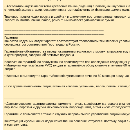
- Абсолютно надежная система крепления банки (сидения) с помощью шнуровки к 
от условий эксплуатации, сохраняя при этом надёжность их фиксации, даже в сам
Транспортировка лодки проста и удобна - в сложенном состоянии лодка перевозит
лопастью, помпа, банки, пайол, ремонтный комплект, упаковочные сумки.
=========================================================
=========================================================
Гарантии
Качество надувных лодок "Фрегат" соответствует требованиям технических услови
сертификатом соответствия Госстандарта России.
Гарантийные обязательства перед покупателем возникают с момента продажи ему 
о дате продажи, заверенной печатью продавца.
Бесплатное гарантийное обслуживание производится при соблюдении следующих у
• Материал корпуса (ткань PVC) входит в гарантийное обслуживание в течение 60 
лодки;*
• Клееные швы входят в гарантийное обслуживание в течение 60 месяцев в случае
• Все другие компоненты лодки, включая клапана, уключины, весла, помпы, слани, 
________________________________________
* Данные условия гарантии фирма применяет только к дефектам материала и качес
порывам, порезам и другим механическим повреждениям, в том числе от воздейст
Гарантия не применяется также в случаях неправильного управления лодкой или у
Конструкция и узлы наших лодок качественно совершенствуются, поэтому лодки с 
и комплектовке.