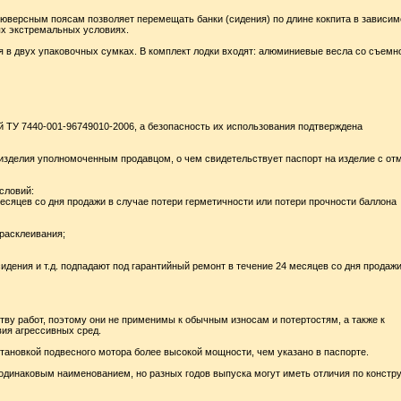
люверсным поясам позволяет перемещать банки (сидения) по длине кокпита в зависим
ых экстремальных условиях.
ся в двух упаковочных сумках. В комплект лодки входят: алюминиевые весла со съемн
й ТУ 7440-001-96749010-2006, а безопасность их использования подтверждена
изделия уполномоченным продавцом, о чем свидетельствует паспорт на изделие с от
словий:
месяцев со дня продажи в случае потери герметичности или потери прочности баллона
 расклеивания;
сидения и т.д. подпадают под гарантийный ремонт в течение 24 месяцев со дня продажи
тву работ, поэтому они не применимы к обычным износам и потертостям, а также к
вия агрессивных сред.
становкой подвесного мотора более высокой мощности, чем указано в паспорте.
одинаковым наименованием, но разных годов выпуска могут иметь отличия по констр