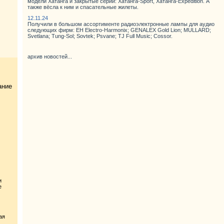
модели Хатанга и закрытые серии: Хатанга-Sport, Хатанга-Expedition. А
также вёсла к ним и спасательные жилеты.
12.11.24
Получили в большом ассортименте радиоэлектронные лампы для аудио
следующих фирм: EH Electro-Harmonix; GENALEX Gold Lion; MULLARD;
Svetlana; Tung-Sol; Sovtek; Psvane; TJ Full Music; Cossor.
архив новостей...
ание
и
е
ая