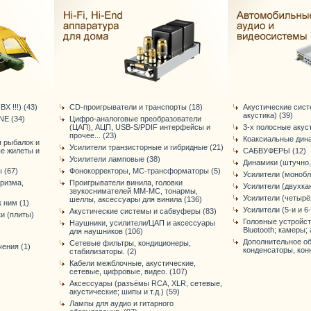
Х !!!) (43)
CD-проигрыватели и транспорты (18)
Акустические сис
акустика) (39)
E (34)
Цифро-аналоговые преобразователи
(ЦАП), АЦП, USB-S/PDIF интерфейсы и
3-х полосные акус
прочее... (23)
Коаксиальные дина
я рыбалок и
Усилители транзисторные и гибридные (21)
ые жилеты и
САБВУФЕРЫ (12)
Усилители ламповые (38)
Динамики (штучно,
 (67)
Фонокорректоры, МС-трансформаторы (5)
Усилители (монобл
уризма,
Проигрыватели винила, головки
Усилители (двухка
звукоснимателей ММ-МС, тонармы,
Усилители (четырё
шеллы, аксессуары для винила (136)
 ним (1)
Усилители (5-и и 6
Акустические системы и сабвуферы (83)
и (плиты)
Головные устройст
Наушники, усилители/ЦАП и аксессуары
Bluetooth; камеры; 
для наушников (106)
Дополнительное об
Сетевые фильтры, кондиционеры,
ения (1)
конденсаторы, конне
стабилизаторы. (2)
Кабели межблочные, акустические,
сетевые, цифровые, видео. (107)
Аксессуары (разъёмы RCA, XLR, сетевые,
акустические; шипы и т.д.) (59)
Лампы для аудио и гитарного