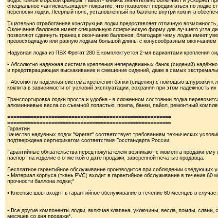
водостойкой морской фанеры. Пайол - книжка значительно облегчает и ускоряет пр
специальное «антискользящее» покрытие, что позволяет передвигаться по лодке с
переноски лодки. Леерный пояс, установленный на баллоне внутри кокпита обеспе
Тщательно отработанная конструкция лодки предоставляет отличную возможность 
Окончания баллонов имеют специальную сферическую форму для лучшего угла дифф
позволяют сдвинуть транец к окончанию баллонов, благодаря чему лодка имеет уве
превосходящую или равную лодкам большой длины с конусообразным окончанием 
Надувная лодка из ПВХ Фрегат 280 Е комплектуется 2-мя вариантами крепления сид
- Абсолютно надежная система крепления непередвижных банок (сидений) надёжн
и предотвращающая выскакивание и смещение сидений, даже в самых экстремаль
- Абсолютно надежная система крепления банки (сидения) с помощью шнуровки к 
кокпита в зависимости от условий эксплуатации, сохраняя при этом надёжность и
Транспортировка лодки проста и удобна - в сложенном состоянии лодка перевозится
алюминиевые весла со съемной лопастью, помпа, банки, пайол, ремонтный комплек
========================================================
========================================================
Гарантии
Качество надувных лодок "Фрегат" соответствует требованиям технических услови
подтверждена сертификатом соответствия Госстандарта России.
Гарантийные обязательства перед покупателем возникают с момента продажи ему
паспорт на изделие с отметкой о дате продажи, заверенной печатью продавца.
Бесплатное гарантийное обслуживание производится при соблюдении следующих у
• Материал корпуса (ткань PVC) входит в гарантийное обслуживание в течение 60 
прочности баллона лодки;*
• Клееные швы входят в гарантийное обслуживание в течение 60 месяцев в случае
• Все другие компоненты лодки, включая клапана, уключины, весла, помпы, слани, 
месяцев со дня продажи*.