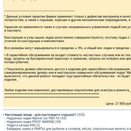
________________________________________
* Данные условия гарантии фирма применяет только к дефектам материала и каче
потертостям, а также к порывам, порезам и другим механическим повреждениям, в 
Гарантия не применяется также в случаях неправильного управления лодкой или у
в паспорте.
Конструкция и узлы наших лодок качественно совершенствуются, поэтому лодки с
отличия по конструкции и комплектовке.
Все размеры могут варьироваться в пределах ± 3%, а общий вес лодки в пределах 
• В гарантийное обслуживание не входит стоимость несчастных случаев или их посл
воду, затраты на буксировочный транспорт и хранение, затраты на телефон или ар
потери (убытки).
• Покупатель должен обеспечить доступ к изделию для гарантийного обслуживания
санкционированному дилеру или в мастерскую сервисного обслуживания лодок "Фре
выяснится, что данный ремонт попадает под гарантийные обязательства - он будет 
изделия.
Любое изделие или компонент, доставляемые покупателем для осмотра и ремонта
======================================================
======================================================
Цена: 17 800 руб
•
Настоящие вещи - для настоящего отдыха!!!
(333)
- Надувные лодки Фрегат (из ПВХ !!!) (43)
- Надувные лодки PROF MARINE (34)
- Лодки и катера RIB (1)
- Байдарки, каяки и РАФТЫ для рыбалок и сплавов, вёсла, спасательные жилеты и 