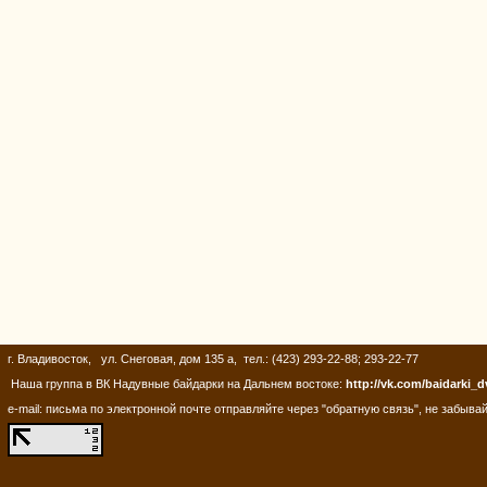
г. Владивосток, ул. Снеговая, дом 135 а, тел.: (423) 293-22-88; 293-22-77
Наша группа в ВК Надувные байдарки на Дальнем востоке:
http://vk.com/baidarki_d
e-mail: письма по электронной почте отправляйте через "обратную связь", не забывай