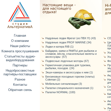
Главная
Надувные лодки Фрегат (из ПВХ !!!) (43)
CD
О компании
Надувные лодки PROF MARINE (34)
Ци
(Ц
Наши работы
Лодки и катера RIB (1)
про
Комната прослушивания
Байдарки, каяки и РАФТЫ для рыбалок и
Ус
сплавов, вёсла, спасательные жилеты и
Статьи/тесты аудио-
аксессуары (57)
Ус
видеоборудования
Подвесные лодочные моторы (67)
Фо
Партнеры
Герметичная упаковка для туризма,
Пр
рыбалки, походов. (24)
зв
Недобросовестные
ше
Экшн-камеры и аксессуары к ним (1)
партнёры-поставщики
Ак
Бензиновые походные горелки (плиты)
Разное
Coleman (2)
На
дл
Мобильные сигнализации (3)
Контакты
Се
Палатки специального назначения (1)
Обратная связь
ст
Палатки NORMAL (100)
Ка
се
Ак
ак
Ла