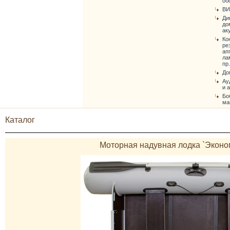
об
ВИ
Ди
до
ак
Ко
ре
ап
ла
пр.
До
Ау
и 
Бо
ма
Каталог
Моторная надувная лодка `Эконом