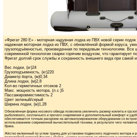
«Фрегат 280 Е» - моторная надувная лодка из ПВХ новой серии лодок 
надежная моторная лодка из ПВХ, с обновлённой формой коруса, ув
грузоподъёмностью, произведенная по передовым технологиям. Все 
современной технологии сварки горячим воздухом, что гарантирует 
Фрегат долгий срок службы и сохранность внешнего вида при самой и
Вес лодки, (кг)24
Грузоподъемность, (кг)220
Диаметр борта, (м)0,34
Длина лодки, (м)2,8
Кол-во герметичных отсеков 2
Макс. мощность мотора, (л.с.)5
Пассажировместимость 2
Цвет зеленый/серый
Ширина лодки, (м)1,28
Обновлённая форма носового обвода позволила увеличить размер кокпита и груз
рыболовного, охотничьего и прочего снаряжения и дополнительный комфорт и удоб
обеспечивается точным раскроем на автоматизированном оборудовании со встро
использованием современной вычислительной техники, в результате чего человеч
брака.
Жёстко вклеенный по углом транец для установки подвесного лодочного мотора и 