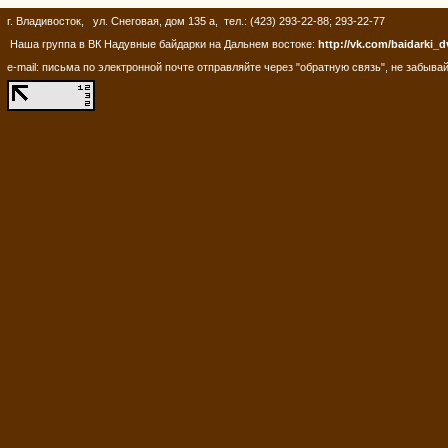
г. Владивосток, ул. Снеговая, дом 135 а, тел.: (423) 293-22-88; 293-22-77
Наша группа в ВК Надувные байдарки на Дальнем востоке:
http://vk.com/baidarki_d
e-mail: письма по электронной почте отправляйте через "обратную связь", не забывай