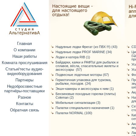
Главная
Надувные лодки Фрегат (из ПВХ !!!) (43)
CD
О компании
Надувные лодки PROF MARINE (34)
Ци
(Ц
Наши работы
Лодки и катера RIB (1)
про
Комната прослушивания
Байдарки, каяки и РАФТЫ для рыбалок и
Ус
сплавов, вёсла, спасательные жилеты и
Статьи/тесты аудио-
аксессуары (57)
Ус
видеоборудования
Подвесные лодочные моторы (67)
Фо
Партнеры
Герметичная упаковка для туризма,
Пр
рыбалки, походов. (24)
зв
Недобросовестные
ше
Экшн-камеры и аксессуары к ним (1)
партнёры-поставщики
Ак
Бензиновые походные горелки (плиты)
Разное
Coleman (2)
На
дл
Мобильные сигнализации (3)
Контакты
Се
Палатки специального назначения (1)
Обратная связь
ст
Палатки NORMAL (100)
Ка
се
Ак
ак
Ла