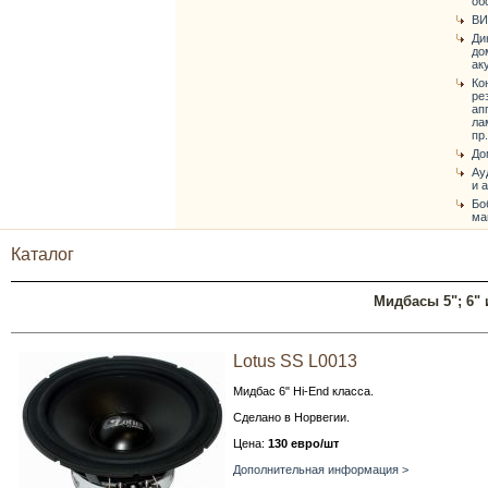
об
ВИ
Ди
до
ак
Ко
ре
ап
ла
пр.
До
Ау
и 
Бо
ма
Каталог
Мидбасы 5"; 6" 
Lotus SS L0013
Мидбас 6" Hi-End класса.
Сделано в Норвегии.
Цена:
130 евро/шт
Дополнительная информация >