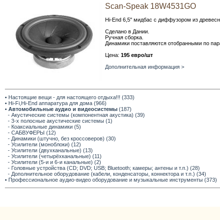
Scan-Speak 18W4531GO
Hi-End 6,5" мидбас с диффузором из древесн
Сделано в Дании.
Ручная сборка.
Динамики поставляются отобранными по пар
Цена:
195 евро/шт
Дополнительная информация >
• Настоящие вещи - для настоящего отдыха!!! (333)
• Hi-Fi,Hi-End аппаратура для дома (966)
•
Автомобильные аудио и видеосистемы
(187)
- Акустические системы (компонентная акустика) (39)
- 3-х полосные акустические системы (1)
- Коаксиальные динамики (5)
- САБВУФЕРЫ (12)
- Динамики (штучно, без кроссоверов) (30)
- Усилители (моноблоки) (12)
- Усилители (двухканальные) (13)
- Усилители (четырёхканальные) (11)
- Усилители (5-и и 6-и канальные) (2)
- Головные устройства (CD; DVD; USB; Bluetooth; камеры; антены и т.п.) (28)
- Дополнительное оборудование (кабели, конденсаторы, коннектора и т.п.) (34)
• Профессиональное аудио-видео оборудование и музыкальные инструменты (373)