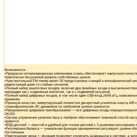
Возможности
•Прекрасно оптимизированная компоновка схемы обеспечивает наилучшее качество
практически бесшумный уровень собственных шумов.
•Чувствительный FM-тюнер имеет 50 предустановок станций и монофонический р
радиостанций даже со слабым сигналом.
•Полный набор аналоговых входов, включая два линейных входа и высококачестве
картриджи как с подвижным магнитом, так и с подвижной катушкой.
•Полный набор цифровых входов, в том числе один USB-вход 24/96 кГц, коаксиальн
приемник.
•Премиум качество, инвертирующий полностью дискретный усилитель класса A/B 
стереофонических АС динамиков на требуемом уровне громкости.
•Прецизионное цифровое преобразование — все цифровые входы маршрутизируют
24/192.
•Органы управления уровнем баса и тембром обеспечивают знакомый способ настр
нравится.
•ВЛД-дисплей — простой и удобный для чтения дисплей с 3 уровнями регулировки 
•Регулировка баланса — уникальная функция одновременно регулирует уровни обои
постоянным.
•Приглушение звука — функция позволяет отключить аудиовыход в системе, а зат