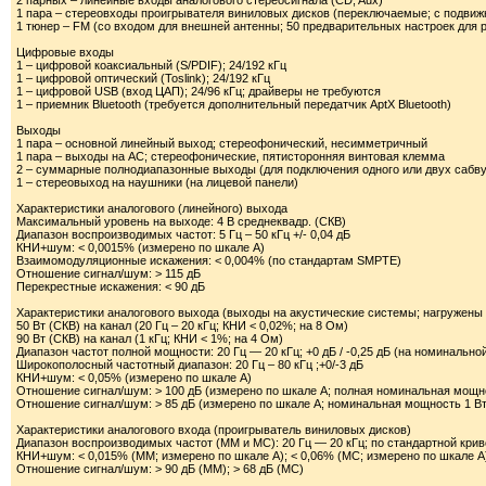
2 парных – линейные входы аналогового стереосигнала (CD, Aux)
1 пара – стереовходы проигрывателя виниловых дисков (переключаемые; с подвиж
1 тюнер – FM (со входом для внешней антенны; 50 предварительных настроек для 
Цифровые входы
1 – цифровой коаксиальный (S/PDIF); 24/192 кГц
1 – цифровой оптический (Toslink); 24/192 кГц
1 – цифровой USB (вход ЦАП); 24/96 кГц; драйверы не требуются
1 – приемник Bluetooth (требуется дополнительный передатчик AptX Bluetooth)
Выходы
1 пара – основной линейный выход; стереофонический, несимметричный
1 пара – выходы на АС; стереофонические, пятисторонняя винтовая клемма
2 – суммарные полнодиапазонные выходы (для подключения одного или двух сабв
1 – стереовыход на наушники (на лицевой панели)
Характеристики аналогового (линейного) выхода
Максимальный уровень на выходе: 4 В среднеквадр. (СКВ)
Диапазон воспроизводимых частот: 5 Гц – 50 кГц +/- 0,04 дБ
КНИ+шум: < 0,0015% (измерено по шкале А)
Взаимомодуляционные искажения: < 0,004% (по стандартам SMPTE)
Отношение сигнал/шум: > 115 дБ
Перекрестные искажения: < 90 дБ
Характеристики аналогового выхода (выходы на акустические системы; нагружены 
50 Вт (СКВ) на канал (20 Гц – 20 кГц; КНИ < 0,02%; на 8 Ом)
90 Вт (СКВ) на канал (1 кГц; КНИ < 1%; на 4 Ом)
Диапазон частот полной мощности: 20 Гц — 20 кГц; +0 дБ / -0,25 дБ (на номинально
Широкополосный частотный диапазон: 20 Гц – 80 кГц ;+0/-3 дБ
КНИ+шум: < 0,05% (измерено по шкале А)
Отношение сигнал/шум: > 100 дБ (измерено по шкале А; полная номинальная мощн
Отношение сигнал/шум: > 85 дБ (измерено по шкале А; номинальная мощность 1 Вт
Характеристики аналогового входа (проигрыватель виниловых дисков)
Диапазон воспроизводимых частот (MM и MC): 20 Гц — 20 кГц; по стандартной кри
КНИ+шум: < 0,015% (MM; измерено по шкале А); < 0,06% (MC; измерено по шкале А
Отношение сигнал/шум: > 90 дБ (MM); > 68 дБ (MC)