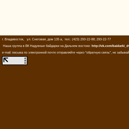
г. Владивосток, ул. Снеговая, дом 135 а, тел.: (423) 293-22-88; 293-22-77
Наша группа в ВК Надувные байдарки на Дальнем востоке:
http://vk.com/baidarki_d
e-mail: письма по электронной почте отправляйте через "обратную связь", не забывай