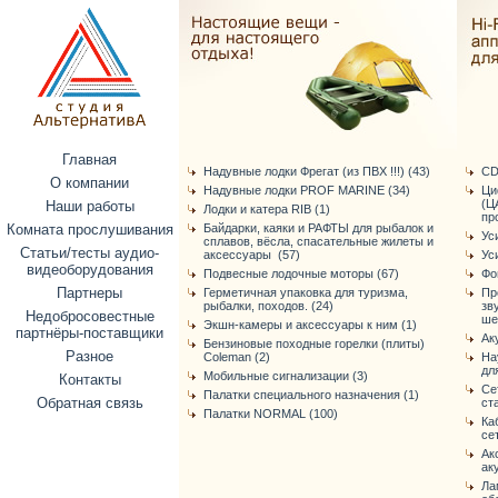
Главная
Надувные лодки Фрегат (из ПВХ !!!) (43)
CD
О компании
Надувные лодки PROF MARINE (34)
Ци
(Ц
Наши работы
Лодки и катера RIB (1)
про
Комната прослушивания
Байдарки, каяки и РАФТЫ для рыбалок и
Ус
сплавов, вёсла, спасательные жилеты и
Статьи/тесты аудио-
аксессуары (57)
Ус
видеоборудования
Подвесные лодочные моторы (67)
Фо
Партнеры
Герметичная упаковка для туризма,
Пр
рыбалки, походов. (24)
зв
Недобросовестные
ше
Экшн-камеры и аксессуары к ним (1)
партнёры-поставщики
Ак
Бензиновые походные горелки (плиты)
Разное
Coleman (2)
На
дл
Мобильные сигнализации (3)
Контакты
Се
Палатки специального назначения (1)
Обратная связь
ст
Палатки NORMAL (100)
Ка
се
Ак
ак
Ла