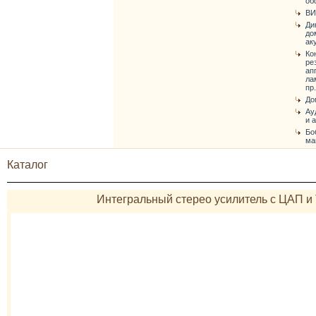
об
ВИ
Ди
до
ак
Ко
ре
ап
ла
пр.
До
Ау
и 
Бо
ма
Каталог
Интегральный стерео усилитель с ЦАП 