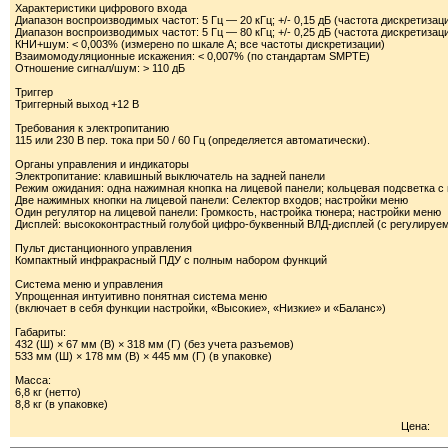
Характеристики цифрового входа
Диапазон воспроизводимых частот: 5 Гц — 20 кГц; +/- 0,15 дБ (частота дискретизаци
Диапазон воспроизводимых частот: 5 Гц — 80 кГц; +/- 0,25 дБ (частота дискретизаци
КНИ+шум: < 0,003% (измерено по шкале А; все частоты дискретизации)
Взаимомодуляционные искажения: < 0,007% (по стандартам SMPTE)
Отношение сигнал/шум: > 110 дБ
Триггер
Триггерный выход +12 В
Требования к электропитанию
115 или 230 В пер. тока при 50 / 60 Гц (определяется автоматически).
Органы управления и индикаторы
Электропитание: клавишный выключатель на задней панели
Режим ожидания: одна нажимная кнопка на лицевой панели; кольцевая подсветка 
Две нажимных кнопки на лицевой панели: Селектор входов; настройки меню
Один регулятор на лицевой панели: Громкость, настройка тюнера; настройки меню
Дисплей: высококонтрастный голубой цифро-буквенный ВЛД-дисплей (с регулируем
Пульт дистанционного управления
Компактный инфракрасный ПДУ с полным набором функций
Система меню и управления
Упрощенная интуитивно понятная система меню
(включает в себя функции настройки, «Высокие», «Низкие» и «Баланс»)
Габариты:
432 (Ш) × 67 мм (В) × 318 мм (Г) (без учета разъемов)
533 мм (Ш) × 178 мм (В) × 445 мм (Г) (в упаковке)
Масса:
6,8 кг (нетто)
8,8 кг (в упаковке)
Цена: