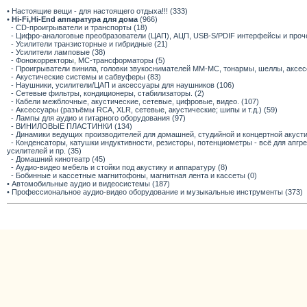
• Настоящие вещи - для настоящего отдыха!!! (333)
•
Hi-Fi,Hi-End аппаратура для дома
(966)
- CD-проигрыватели и транспорты (18)
- Цифро-аналоговые преобразователи (ЦАП), АЦП, USB-S/PDIF интерфейсы и прочее
- Усилители транзисторные и гибридные (21)
- Усилители ламповые (38)
- Фонокорректоры, МС-трансформаторы (5)
- Проигрыватели винила, головки звукоснимателей ММ-МС, тонармы, шеллы, аксес
- Акустические системы и сабвуферы (83)
- Наушники, усилители/ЦАП и аксессуары для наушников (106)
- Сетевые фильтры, кондиционеры, стабилизаторы. (2)
- Кабели межблочные, акустические, сетевые, цифровые, видео. (107)
- Аксессуары (разъёмы RCA, XLR, сетевые, акустические; шипы и т.д.) (59)
- Лампы для аудио и гитарного оборудования (97)
- ВИНИЛОВЫЕ ПЛАСТИНКИ (134)
- Динамики ведущих производителей для домашней, студийной и концертной акустик
- Конденсаторы, катушки индуктивности, резисторы, потенциометры - всё для апг
усилителей и пр. (35)
- Домашний кинотеатр (45)
- Аудио-видео мебель и стойки под акустику и аппаратуру (8)
- Бобинные и кассетные магнитофоны, магнитная лента и кассеты (0)
• Автомобильные аудио и видеосистемы (187)
• Профессиональное аудио-видео оборудование и музыкальные инструменты (373)