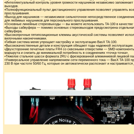
•Интеллектуальный контроль уровня громкости наушников независимо запоминает
выходов.
•Полнофункциональный пульт дистанционного управления позволяет управлять все
прослушивания.
•Выход для наушников — независимое сильноточное непосредственное соединение
для любимых наушников для персонального прослушивания.
•Основные линейные стереовыходы — вы можете использовать TA-100 в качестве 
•Выходы сабвуфера — помимо основных стереовыходов предусмотрена отдельная
сабвуфера.
•Высокопрочные пятипозиционные клеммы акустической системы позволяют исполь
вилочными наконечниками.
•Гибкая система меню упрощает настройку и эксплуатацию BasX TA-100.
•Высококачественные детали и конструкция обещают годы надежной эксплуатации.
•Двухсторонние печатные платы FR4 со сквозными отверстиям — SMD-компоненты 
маршрута и снизить до минимальной потребность в соединениях «точка-точка».
•Тяжелое стальное шасси формата 2RU с фрезерованной алюминиевой лицевой па
•Универсальное управление напряжением сети переменного тока — BasX TA-100 пре
230 В при частоте 50/60 Гц, которые он автоматически распознает и настраивает