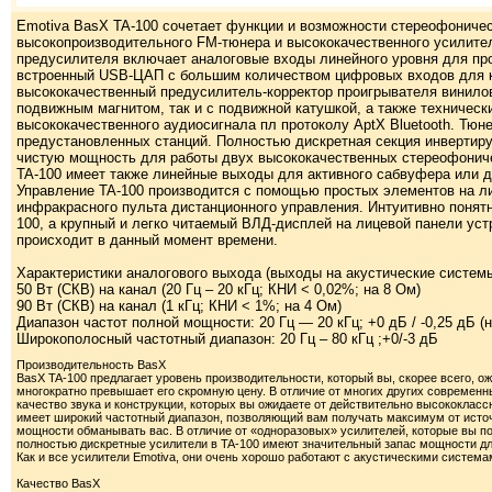
Emotiva BasX TA-100 сочетает функции и возможности стереофоничес
высокопроизводительного FM-тюнера и высококачественного усилите
предусилителя включает аналоговые входы линейного уровня для про
встроенный USB-ЦАП с большим количеством цифровых входов для ко
высококачественный предусилитель-корректор проигрывателя винилов
подвижным магнитом, так и с подвижной катушкой, а также техничес
высококачественного аудиосигнала пл протоколу AptX Bluetooth. Тюн
предустановленных станций. Полностью дискретная секция инвертир
чистую мощность для работы двух высококачественных стереофониче
TA-100 имеет также линейные выходы для активного сабвуфера или 
Управление TA-100 производится с помощью простых элементов на л
инфракрасного пульта дистанционного управления. Интуитивно понят
100, а крупный и легко читаемый ВЛД-дисплей на лицевой панели уст
происходит в данный момент времени.
Характеристики аналогового выхода (выходы на акустические системы
50 Вт (СКВ) на канал (20 Гц – 20 кГц; КНИ < 0,02%; на 8 Ом)
90 Вт (СКВ) на канал (1 кГц; КНИ < 1%; на 4 Ом)
Диапазон частот полной мощности: 20 Гц — 20 кГц; +0 дБ / -0,25 дБ 
Широкополосный частотный диапазон: 20 Гц – 80 кГц ;+0/-3 дБ
Производительность BasX
BasX TA-100 предлагает уровень производительности, который вы, скорее всего, о
многократно превышает его скромную цену. В отличие от многих других современ
качество звука и конструкции, которых вы ожидаете от действительно высококласс
имеет широкий частотный диапазон, позволяющий вам получать максимум от исто
мощности обманывать вас. В отличие от «одноразовых» усилителей, которые вы
полностью дискретные усилители в TA-100 имеют значительный запас мощности д
Как и все усилители Emotiva, они очень хорошо работают с акустическими система
Качество BasX