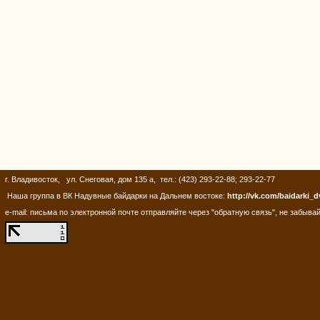
г. Владивосток, ул. Снеговая, дом 135 а, тел.: (423) 293-22-88; 293-22-77
Наша группа в ВК Надувные байдарки на Дальнем востоке:
http://vk.com/baidarki_d
e-mail: письма по электронной почте отправляйте через "обратную связь", не забывай