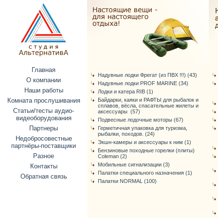
Главная
Надувные лодки Фрегат (из ПВХ !!!) (43)
О компании
Надувные лодки PROF MARINE (34)
Наши работы
Лодки и катера RIB (1)
Комната прослушивания
Байдарки, каяки и РАФТЫ для рыбалок и
сплавов, вёсла, спасательные жилеты и
Статьи/тесты аудио-
аксессуары (57)
видеоборудования
Подвесные лодочные моторы (67)
Партнеры
Герметичная упаковка для туризма,
рыбалки, походов. (24)
Недобросовестные
Экшн-камеры и аксессуары к ним (1)
партнёры-поставщики
Бензиновые походные горелки (плиты)
Разное
Coleman (2)
Мобильные сигнализации (3)
Контакты
Палатки специального назначения (1)
Обратная связь
Палатки NORMAL (100)