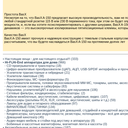
Простота BasX
Несмотря на то, что BasX A-150 предлагает высокую производительность, вам не п
любой стандартной розетке 115 В или 230 В переменного тока; при этом он будет
мощности, и, если вы хотите поэкспериментировать с другими шнурами, BasX A-
динамиков — это высокопрочные изолированные пятипозиционные клеммы, которые
Качество BasX
BasX A-150 имеет прочную и надежную конструкцию с тяжелым стальным корпусо
рассчитываем, что вы будете наслаждаться BasX A-150 на протяжении долгих лет
• Настоящие вещи - для настоящего отдыха!!! (333)
•
Hi-Fi,Hi-End аппаратура для дома
(966)
- CD-проигрыватели и транспорты (18)
- Цифро-аналоговые преобразователи (ЦАП), АЦП, USB-S/PDIF интерфейсы и прочее
- Усилители транзисторные и гибридные (21)
- Усилители ламповые (38)
- Фонокорректоры, МС-трансформаторы (5)
- Проигрыватели винила, головки звукоснимателей ММ-МС, тонармы, шеллы, аксес
- Акустические системы и сабвуферы (83)
- Наушники, усилители/ЦАП и аксессуары для наушников (106)
- Сетевые фильтры, кондиционеры, стабилизаторы. (2)
- Кабели межблочные, акустические, сетевые, цифровые, видео. (107)
- Аксессуары (разъёмы RCA, XLR, сетевые, акустические; шипы и т.д.) (59)
- Лампы для аудио и гитарного оборудования (97)
- ВИНИЛОВЫЕ ПЛАСТИНКИ (134)
- Динамики ведущих производителей для домашней, студийной и концертной акустик
- Конденсаторы, катушки индуктивности, резисторы, потенциометры - всё для апгр
- Домашний кинотеатр (45)
- Аудио-видео мебель и стойки под акустику и аппаратуру (8)
- Бобинные и кассетные магнитофоны, магнитная лента и кассеты (0)
• Автомобильные аудио и видеосистемы (187)