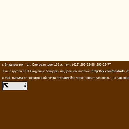
г. Владивосток, ул. Снеговая, дом 135 а, тел.: (423) 293-22-88; 293-22-77
Наша группа в ВК Надувные байдарки на Дальнем востоке:
http://vk.com/baidarki_d
e-mail: письма по электронной почте отправляйте через "обратную связь", не забывай