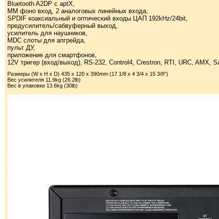
Bluetooth A2DP с aptX,
ММ фоно вход, 2 аналоговых линейных входа,
SPDIF коаксиальный и оптический входы ЦАП 192kHz/24bit,
предусилитель/сабвуферный выход,
усилитель для наушников,
MDC слоты для апгрейда,
пульт ДУ,
приложение для смартфонов,
12V тригер (вход/выход), RS-232, Control4, Crestron, RTI, URC, AMX, S
Размеры (W x H x D) 435 x 120 x 390mm (17 1/8 x 4 3/4 x 15 3/8”)
Вес усилителя 11.9kg (26.2lb)
Вес в упаковке 13.6kg (30lb)