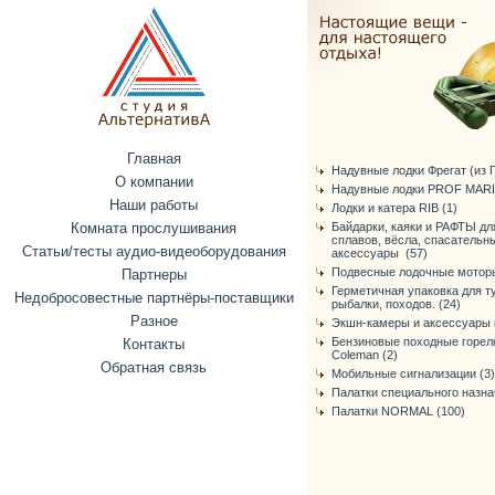
Главная
Надувные лодки Фрегат (из ПВ
О компании
Надувные лодки PROF MARI
Наши работы
Лодки и катера RIB (1)
Комната прослушивания
Байдарки, каяки и РАФТЫ дл
сплавов, вёсла, спасательн
Статьи/тесты аудио-видеоборудования
аксессуары (57)
Подвесные лодочные моторы
Партнеры
Герметичная упаковка для т
Недобросовестные партнёры-поставщики
рыбалки, походов. (24)
Разное
Экшн-камеры и аксессуары к
Бензиновые походные горелк
Контакты
Coleman (2)
Обратная связь
Мобильные сигнализации (3)
Палатки специального назна
Палатки NORMAL (100)