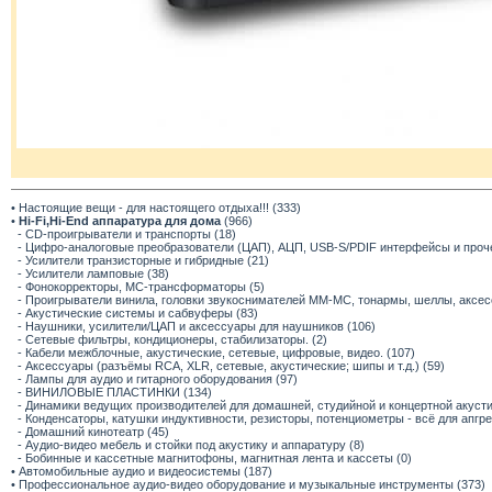
• Настоящие вещи - для настоящего отдыха!!! (333)
•
Hi-Fi,Hi-End аппаратура для дома
(966)
- CD-проигрыватели и транспорты (18)
- Цифро-аналоговые преобразователи (ЦАП), АЦП, USB-S/PDIF интерфейсы и прочее
- Усилители транзисторные и гибридные (21)
- Усилители ламповые (38)
- Фонокорректоры, МС-трансформаторы (5)
- Проигрыватели винила, головки звукоснимателей ММ-МС, тонармы, шеллы, аксес
- Акустические системы и сабвуферы (83)
- Наушники, усилители/ЦАП и аксессуары для наушников (106)
- Сетевые фильтры, кондиционеры, стабилизаторы. (2)
- Кабели межблочные, акустические, сетевые, цифровые, видео. (107)
- Аксессуары (разъёмы RCA, XLR, сетевые, акустические; шипы и т.д.) (59)
- Лампы для аудио и гитарного оборудования (97)
- ВИНИЛОВЫЕ ПЛАСТИНКИ (134)
- Динамики ведущих производителей для домашней, студийной и концертной акустик
- Конденсаторы, катушки индуктивности, резисторы, потенциометры - всё для апгр
- Домашний кинотеатр (45)
- Аудио-видео мебель и стойки под акустику и аппаратуру (8)
- Бобинные и кассетные магнитофоны, магнитная лента и кассеты (0)
• Автомобильные аудио и видеосистемы (187)
• Профессиональное аудио-видео оборудование и музыкальные инструменты (373)