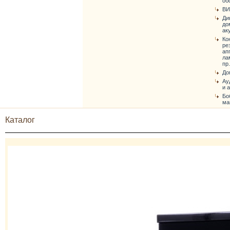
об
ВИ
Ди
до
ак
Ко
ре
ап
ла
пр.
До
Ау
и 
Бо
ма
Каталог