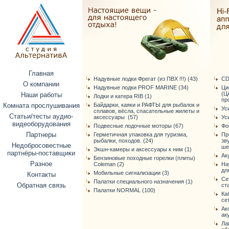
Главная
Надувные лодки Фрегат (из ПВХ !!!) (43)
CD
О компании
Надувные лодки PROF MARINE (34)
Ци
(Ц
Наши работы
Лодки и катера RIB (1)
про
Комната прослушивания
Байдарки, каяки и РАФТЫ для рыбалок и
Ус
сплавов, вёсла, спасательные жилеты и
Статьи/тесты аудио-
аксессуары (57)
Ус
видеоборудования
Подвесные лодочные моторы (67)
Фо
Партнеры
Герметичная упаковка для туризма,
Пр
рыбалки, походов. (24)
зв
Недобросовестные
ше
Экшн-камеры и аксессуары к ним (1)
партнёры-поставщики
Ак
Бензиновые походные горелки (плиты)
Разное
Coleman (2)
На
дл
Мобильные сигнализации (3)
Контакты
Се
Палатки специального назначения (1)
Обратная связь
ст
Палатки NORMAL (100)
Ка
се
Ак
ак
Ла