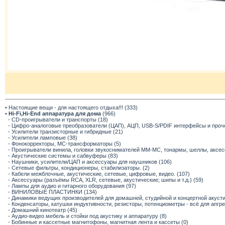
• Настоящие вещи - для настоящего отдыха!!! (333)
•
Hi-Fi,Hi-End аппаратура для дома
(966)
- CD-проигрыватели и транспорты (18)
- Цифро-аналоговые преобразователи (ЦАП), АЦП, USB-S/PDIF интерфейсы и прочее
- Усилители транзисторные и гибридные (21)
- Усилители ламповые (38)
- Фонокорректоры, МС-трансформаторы (5)
- Проигрыватели винила, головки звукоснимателей ММ-МС, тонармы, шеллы, аксес
- Акустические системы и сабвуферы (83)
- Наушники, усилители/ЦАП и аксессуары для наушников (106)
- Сетевые фильтры, кондиционеры, стабилизаторы. (2)
- Кабели межблочные, акустические, сетевые, цифровые, видео. (107)
- Аксессуары (разъёмы RCA, XLR, сетевые, акустические; шипы и т.д.) (59)
- Лампы для аудио и гитарного оборудования (97)
- ВИНИЛОВЫЕ ПЛАСТИНКИ (134)
- Динамики ведущих производителей для домашней, студийной и концертной акустик
- Конденсаторы, катушки индуктивности, резисторы, потенциометры - всё для апгр
- Домашний кинотеатр (45)
- Аудио-видео мебель и стойки под акустику и аппаратуру (8)
- Бобинные и кассетные магнитофоны, магнитная лента и кассеты (0)