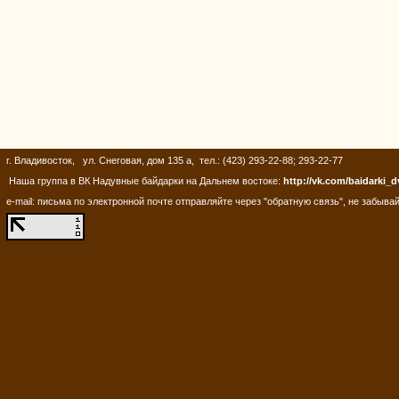
г. Владивосток, ул. Снеговая, дом 135 а, тел.: (423) 293-22-88; 293-22-77
Наша группа в ВК Надувные байдарки на Дальнем востоке:
http://vk.com/baidarki_d
e-mail: письма по электронной почте отправляйте через "обратную связь", не забывай