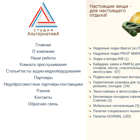
Главная
Надувные лодки Фрегат (из ПВ
О компании
Надувные лодки PROF MARIN
Наши работы
Лодки и катера RIB (1)
Комната прослушивания
Байдарки, каяки и РАФТЫ дл
сплавов, вёсла, спасательн
Статьи/тесты аудио-видеоборудования
аксессуары (57)
Подвесные лодочные моторы
Партнеры
Герметичная упаковка для т
Недобросовестные партнёры-поставщики
рыбалки, походов. (24)
Разное
Экшн-камеры и аксессуары к
Бензиновые походные горелк
Контакты
Coleman (2)
Обратная связь
Мобильные сигнализации (3)
Палатки специального назнач
Палатки NORMAL (100)