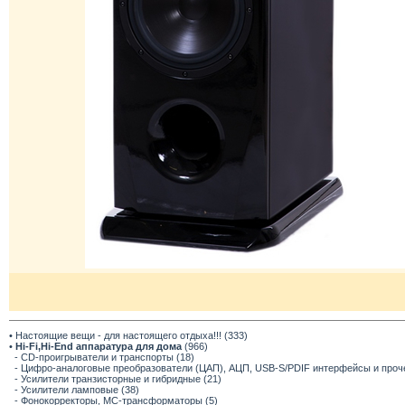
• Настоящие вещи - для настоящего отдыха!!! (333)
•
Hi-Fi,Hi-End аппаратура для дома
(966)
- CD-проигрыватели и транспорты (18)
- Цифро-аналоговые преобразователи (ЦАП), АЦП, USB-S/PDIF интерфейсы и прочее
- Усилители транзисторные и гибридные (21)
- Усилители ламповые (38)
- Фонокорректоры, МС-трансформаторы (5)