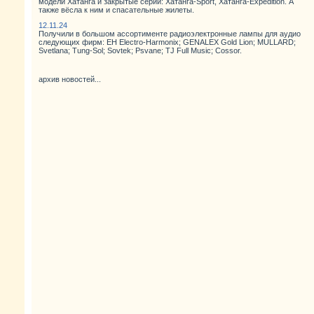
модели Хатанга и закрытые серии: Хатанга-Sport, Хатанга-Expedition. А
также вёсла к ним и спасательные жилеты.
12.11.24
Получили в большом ассортименте радиоэлектронные лампы для аудио
следующих фирм: EH Electro-Harmonix; GENALEX Gold Lion; MULLARD;
Svetlana; Tung-Sol; Sovtek; Psvane; TJ Full Music; Cossor.
архив новостей...