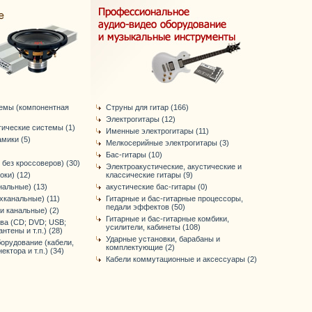
темы (компонентная
Струны для гитар (166)
Электрогитары (12)
тические системы (1)
Именные электрогитары (11)
мики (5)
Мелкосерийные электрогитары (3)
Бас-гитары (10)
 без кроссоверов) (30)
Электроакустические, акустические и
оки) (12)
классические гитары (9)
нальные) (13)
акустические бас-гитары (0)
хканальные) (11)
Гитарные и бас-гитарные процессоры,
педали эффектов (50)
-и канальные) (2)
Гитарные и бас-гитарные комбики,
ва (CD; DVD; USB;
усилители, кабинеты (108)
антены и т.п.) (28)
Ударные установки, барабаны и
орудование (кабели,
комплектующие (2)
ктора и т.п.) (34)
Кабели коммутационные и аксессуары (2)