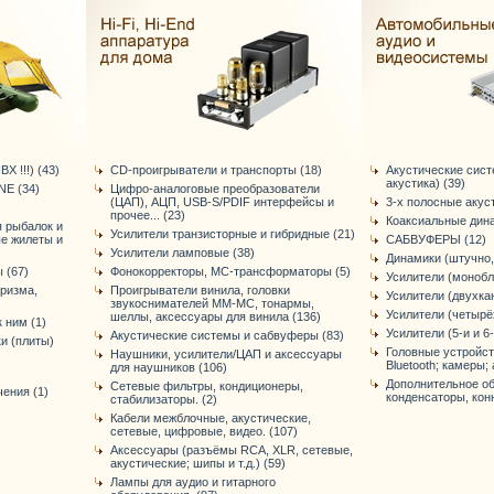
Х !!!) (43)
CD-проигрыватели и транспорты (18)
Акустические сис
акустика) (39)
E (34)
Цифро-аналоговые преобразователи
(ЦАП), АЦП, USB-S/PDIF интерфейсы и
3-х полосные акус
прочее... (23)
Коаксиальные дина
я рыбалок и
Усилители транзисторные и гибридные (21)
ые жилеты и
САБВУФЕРЫ (12)
Усилители ламповые (38)
Динамики (штучно,
 (67)
Фонокорректоры, МС-трансформаторы (5)
Усилители (монобл
уризма,
Проигрыватели винила, головки
Усилители (двухка
звукоснимателей ММ-МС, тонармы,
Усилители (четырё
шеллы, аксессуары для винила (136)
 ним (1)
Усилители (5-и и 6
Акустические системы и сабвуферы (83)
и (плиты)
Головные устройст
Наушники, усилители/ЦАП и аксессуары
Bluetooth; камеры; 
для наушников (106)
Дополнительное об
Сетевые фильтры, кондиционеры,
ения (1)
конденсаторы, конне
стабилизаторы. (2)
Кабели межблочные, акустические,
сетевые, цифровые, видео. (107)
Аксессуары (разъёмы RCA, XLR, сетевые,
акустические; шипы и т.д.) (59)
Лампы для аудио и гитарного