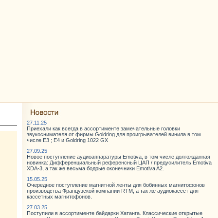
27.11.25
Приехали как всегда в ассортименте замечательные головки
звукоснимателя от фирмы Goldring для проигрывателей винила в том
числе E3 ; E4 и Goldring 1022 GX
27.09.25
Новое поступление аудиоаппаратуры Emotiva, в том числе долгожданная
новинка: Дифференциальный референсный ЦАП / предусилитель Emotiva
XDA-3, а так же весьма бодрые оконечники Emotiva A2.
15.05.25
Очередное поступление магнитной ленты для бобинных магнитофонов
производства Французской компании RTM, а так же аудиокассет для
кассетных магнитофонов.
27.03.25
Поступили в ассортименте байдарки Хатанга. Классические открытые