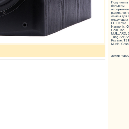
Получили в
большом
ассортимен
радиоэлект
лампы для 
следующих
EH Electro-
Harmonix; 
Gold Lion;
MULLARD; S
Tung-Sol; So
Psvane; TJ F
Music; Coss
архив новос