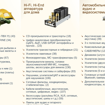
ПВХ !!!) (43)
CD-проигрыватели и транспорты (18)
Акустические си
акустика) (39)
INE (34)
Цифро-аналоговые преобразователи
(ЦАП), АЦП, USB-S/PDIF интерфейсы и
3-х полосные ак
прочее... (23)
Коаксиальные ди
для рыбалок и
Усилители транзисторные и гибридные (21)
ьные жилеты и
САБВУФЕРЫ (12
Усилители ламповые (38)
Динамики (штучн
ры (67)
Фонокорректоры, МС-трансформаторы (5)
Усилители (моно
 туризма,
Проигрыватели винила, головки
Усилители (двух
звукоснимателей ММ-МС, тонармы,
Усилители (четы
шеллы, аксессуары для винила (136)
 к ним (1)
Усилители (5-и и
Акустические системы и сабвуферы (83)
лки (плиты)
Головные устрой
Наушники, усилители/ЦАП и аксессуары
Bluetooth; камеры
для наушников (106)
3)
Дополнительное 
Сетевые фильтры, кондиционеры,
ачения (1)
конденсаторы, ко
стабилизаторы. (2)
Кабели межблочные, акустические,
сетевые, цифровые, видео. (107)
Аксессуары (разъёмы RCA, XLR, сетевые,
акустические; шипы и т.д.) (59)
Лампы для аудио и гитарного