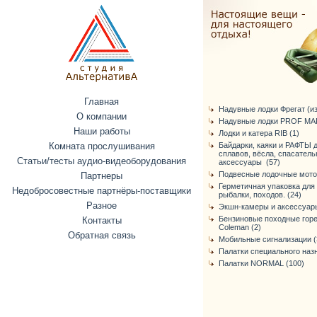
Главная
Надувные лодки Фрегат (из 
О компании
Надувные лодки PROF MAR
Наши работы
Лодки и катера RIB (1)
Комната прослушивания
Байдарки, каяки и РАФТЫ 
сплавов, вёсла, спасател
Статьи/тесты аудио-видеоборудования
аксессуары (57)
Подвесные лодочные мото
Партнеры
Герметичная упаковка для
Недобросовестные партнёры-поставщики
рыбалки, походов. (24)
Разное
Экшн-камеры и аксессуары
Бензиновые походные горе
Контакты
Coleman (2)
Обратная связь
Мобильные сигнализации (
Палатки специального назн
Палатки NORMAL (100)