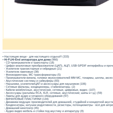
• Настоящие вещи - для настоящего отдыха!!! (333)
•
Hi-Fi,Hi-End аппаратура для дома
(966)
- CD-проигрыватели и транспорты (18)
- Цифро-аналоговые преобразователи (ЦАП), АЦП, USB-S/PDIF интерфейсы и прочее
- Усилители транзисторные и гибридные (21)
- Усилители ламповые (38)
- Фонокорректоры, МС-трансформаторы (5)
- Проигрыватели винила, головки звукоснимателей ММ-МС, тонармы, шеллы, аксес
- Акустические системы и сабвуферы (83)
- Наушники, усилители/ЦАП и аксессуары для наушников (106)
- Сетевые фильтры, кондиционеры, стабилизаторы. (2)
- Кабели межблочные, акустические, сетевые, цифровые, видео. (107)
- Аксессуары (разъёмы RCA, XLR, сетевые, акустические; шипы и т.д.) (59)
- Лампы для аудио и гитарного оборудования (97)
- ВИНИЛОВЫЕ ПЛАСТИНКИ (134)
- Динамики ведущих производителей для домашней, студийной и концертной акустик
- Конденсаторы, катушки индуктивности, резисторы, потенциометры - всё для апгр
- Домашний кинотеатр (45)
- Аудио-видео мебель и стойки под акустику и аппаратуру (8)