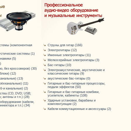
стемы (компонентная
Струны для гитар (166)
Электрогитары (12)
устические системы (1)
Именные электрогитары (11)
намики (5)
Мелкосерийные электрогитары (3)
)
Бас-гитары (10)
о, без кроссоверов) (30)
Электроакустические, акустические и
блоки) (12)
классические гитары (9)
канальные) (13)
акустические бас-гитары (0)
рёхканальные) (11)
Гитарные и бас-гитарные процессоры,
педали эффектов (50)
 6-и канальные) (2)
Гитарные и бас-гитарные комбики,
ства (CD; DVD; USB;
усилители, кабинеты (108)
; антены и т.п.) (28)
Ударные установки, барабаны и
оборудование (кабели,
комплектующие (2)
ннектора и т.п.) (34)
Кабели коммутационные и аксессуары (2)