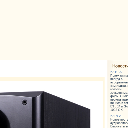
27.11.25
Приехали к
всегда в
ассортимен
замечатель
головки
звукоснима
фирмы Gold
проигрыват
винила в то
E3 ; E4 и Go
1022 GX
27.09.25
Новое пост
аудиоаппар
Emotiva, в 