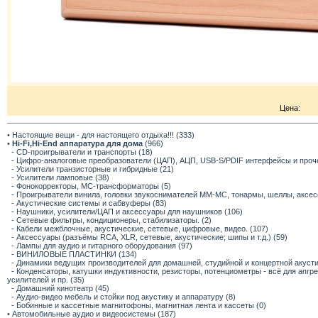
Цена:
• Настоящие вещи - для настоящего отдыха!!! (333)
•
Hi-Fi,Hi-End аппаратура для дома
(966)
- CD-проигрыватели и транспорты (18)
- Цифро-аналоговые преобразователи (ЦАП), АЦП, USB-S/PDIF интерфейсы и прочее
- Усилители транзисторные и гибридные (21)
- Усилители ламповые (38)
- Фонокорректоры, МС-трансформаторы (5)
- Проигрыватели винила, головки звукоснимателей ММ-МС, тонармы, шеллы, аксес
- Акустические системы и сабвуферы (83)
- Наушники, усилители/ЦАП и аксессуары для наушников (106)
- Сетевые фильтры, кондиционеры, стабилизаторы. (2)
- Кабели межблочные, акустические, сетевые, цифровые, видео. (107)
- Аксессуары (разъёмы RCA, XLR, сетевые, акустические; шипы и т.д.) (59)
- Лампы для аудио и гитарного оборудования (97)
- ВИНИЛОВЫЕ ПЛАСТИНКИ (134)
- Динамики ведущих производителей для домашней, студийной и концертной акустик
- Конденсаторы, катушки индуктивности, резисторы, потенциометры - всё для апг
усилителей и пр. (35)
- Домашний кинотеатр (45)
- Аудио-видео мебель и стойки под акустику и аппаратуру (8)
- Бобинные и кассетные магнитофоны, магнитная лента и кассеты (0)
• Автомобильные аудио и видеосистемы (187)