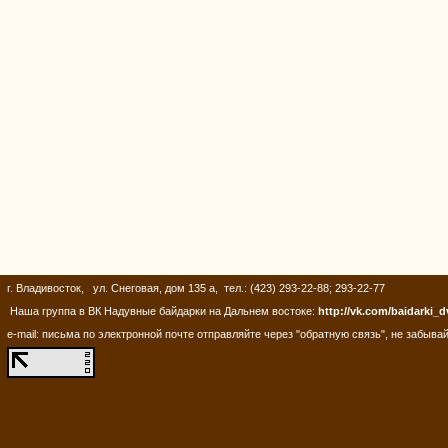
г. Владивосток, ул. Снеговая, дом 135 а, тел.: (423) 293-22-88; 293-22-77
Наша группа в ВК Надувные байдарки на Дальнем востоке:
http://vk.com/baidarki_d
e-mail: письма по электронной почте отправляйте через "обратную связь", не забывай