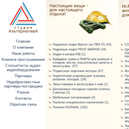
Главная
Надувные лодки Фрегат (из ПВХ !!!) (43)
CD
О компании
Надувные лодки PROF MARINE (34)
Ци
(Ц
Наши работы
Лодки и катера RIB (1)
про
Комната прослушивания
Байдарки, каяки и РАФТЫ для рыбалок и
Ус
сплавов, вёсла, спасательные жилеты и
Статьи/тесты аудио-
аксессуары (57)
Ус
видеоборудования
Подвесные лодочные моторы (67)
Фо
Партнеры
Герметичная упаковка для туризма,
Пр
рыбалки, походов. (24)
зв
Недобросовестные
ше
Экшн-камеры и аксессуары к ним (1)
партнёры-поставщики
Ак
Бензиновые походные горелки (плиты)
Разное
Coleman (2)
На
дл
Мобильные сигнализации (3)
Контакты
Се
Палатки специального назначения (1)
Обратная связь
ст
Палатки NORMAL (100)
Ка
се
Ак
ак
Ла