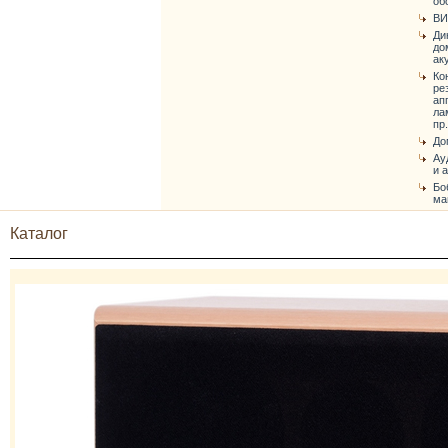
об
ВИ
Ди
до
ак
Ко
ре
ап
ла
пр.
До
Ау
и 
Бо
ма
Каталог