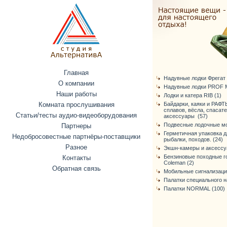
Главная
Надувные лодки Фрегат (
О компании
Надувные лодки PROF 
Наши работы
Лодки и катера RIB (1)
Комната прослушивания
Байдарки, каяки и РАФТ
сплавов, вёсла, спасат
Статьи/тесты аудио-видеоборудования
аксессуары (57)
Подвесные лодочные мо
Партнеры
Герметичная упаковка д
Недобросовестные партнёры-поставщики
рыбалки, походов. (24)
Разное
Экшн-камеры и аксессуа
Бензиновые походные г
Контакты
Coleman (2)
Обратная связь
Мобильные сигнализаци
Палатки специального н
Палатки NORMAL (100)