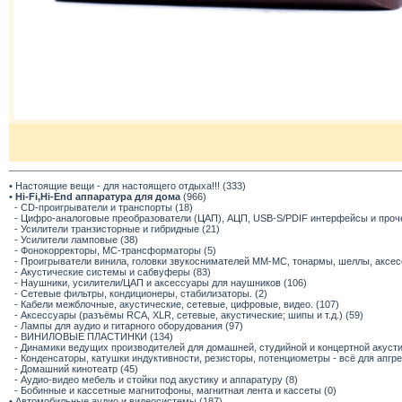
• Настоящие вещи - для настоящего отдыха!!! (333)
•
Hi-Fi,Hi-End аппаратура для дома
(966)
- CD-проигрыватели и транспорты (18)
- Цифро-аналоговые преобразователи (ЦАП), АЦП, USB-S/PDIF интерфейсы и прочее
- Усилители транзисторные и гибридные (21)
- Усилители ламповые (38)
- Фонокорректоры, МС-трансформаторы (5)
- Проигрыватели винила, головки звукоснимателей ММ-МС, тонармы, шеллы, аксес
- Акустические системы и сабвуферы (83)
- Наушники, усилители/ЦАП и аксессуары для наушников (106)
- Сетевые фильтры, кондиционеры, стабилизаторы. (2)
- Кабели межблочные, акустические, сетевые, цифровые, видео. (107)
- Аксессуары (разъёмы RCA, XLR, сетевые, акустические; шипы и т.д.) (59)
- Лампы для аудио и гитарного оборудования (97)
- ВИНИЛОВЫЕ ПЛАСТИНКИ (134)
- Динамики ведущих производителей для домашней, студийной и концертной акустик
- Конденсаторы, катушки индуктивности, резисторы, потенциометры - всё для апгр
- Домашний кинотеатр (45)
- Аудио-видео мебель и стойки под акустику и аппаратуру (8)
- Бобинные и кассетные магнитофоны, магнитная лента и кассеты (0)
• Автомобильные аудио и видеосистемы (187)