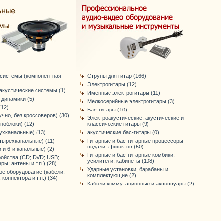
 системы (компонентная
Струны для гитар (166)
Электрогитары (12)
акустические системы (1)
Именные электрогитары (11)
 динамики (5)
Мелкосерийные электрогитары (3)
12)
Бас-гитары (10)
чно, без кроссоверов) (30)
Электроакустические, акустические и
ноблоки) (12)
классические гитары (9)
ухканальные) (13)
акустические бас-гитары (0)
тырёхканальные) (11)
Гитарные и бас-гитарные процессоры,
педали эффектов (50)
и и 6-и канальные) (2)
Гитарные и бас-гитарные комбики,
ройства (CD; DVD; USB;
усилители, кабинеты (108)
еры; антены и т.п.) (28)
Ударные установки, барабаны и
ое оборудование (кабели,
комплектующие (2)
коннектора и т.п.) (34)
Кабели коммутационные и аксессуары (2)