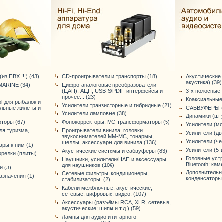
из ПВХ !!!) (43)
CD-проигрыватели и транспорты (18)
Акустические
акустика) (39)
MARINE (34)
Цифро-аналоговые преобразователи
(ЦАП), АЦП, USB-S/PDIF интерфейсы и
3-х полосные 
прочее... (23)
Коаксиальные
Ы для рыбалок и
Усилители транзисторные и гибридные (21)
ельные жилеты и
САБВУФЕРЫ (
Усилители ламповые (38)
Динамики (шту
торы (67)
Фонокорректоры, МС-трансформаторы (5)
Усилители (мо
ля туризма,
Проигрыватели винила, головки
Усилители (дв
звукоснимателей ММ-МС, тонармы,
Усилители (че
шеллы, аксессуары для винила (136)
ры к ним (1)
Усилители (5-
Акустические системы и сабвуферы (83)
орелки (плиты)
Головные уст
Наушники, усилители/ЦАП и аксессуары
Bluetooth; кам
для наушников (106)
и (3)
Дополнительн
Сетевые фильтры, кондиционеры,
азначения (1)
конденсаторы, 
стабилизаторы. (2)
Кабели межблочные, акустические,
сетевые, цифровые, видео. (107)
Аксессуары (разъёмы RCA, XLR, сетевые,
акустические; шипы и т.д.) (59)
Лампы для аудио и гитарного