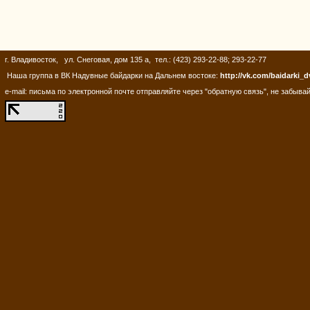
г. Владивосток, ул. Снеговая, дом 135 а, тел.: (423) 293-22-88; 293-22-77
Наша группа в ВК Надувные байдарки на Дальнем востоке:
http://vk.com/baidarki_d
e-mail: письма по электронной почте отправляйте через "обратную связь", не забывай