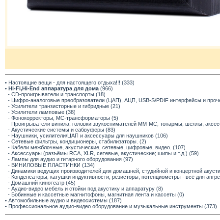
• Настоящие вещи - для настоящего отдыха!!! (333)
•
Hi-Fi,Hi-End аппаратура для дома
(966)
- CD-проигрыватели и транспорты (18)
- Цифро-аналоговые преобразователи (ЦАП), АЦП, USB-S/PDIF интерфейсы и прочее
- Усилители транзисторные и гибридные (21)
- Усилители ламповые (38)
- Фонокорректоры, МС-трансформаторы (5)
- Проигрыватели винила, головки звукоснимателей ММ-МС, тонармы, шеллы, аксес
- Акустические системы и сабвуферы (83)
- Наушники, усилители/ЦАП и аксессуары для наушников (106)
- Сетевые фильтры, кондиционеры, стабилизаторы. (2)
- Кабели межблочные, акустические, сетевые, цифровые, видео. (107)
- Аксессуары (разъёмы RCA, XLR, сетевые, акустические; шипы и т.д.) (59)
- Лампы для аудио и гитарного оборудования (97)
- ВИНИЛОВЫЕ ПЛАСТИНКИ (134)
- Динамики ведущих производителей для домашней, студийной и концертной акустик
- Конденсаторы, катушки индуктивности, резисторы, потенциометры - всё для апгр
- Домашний кинотеатр (45)
- Аудио-видео мебель и стойки под акустику и аппаратуру (8)
- Бобинные и кассетные магнитофоны, магнитная лента и кассеты (0)
• Автомобильные аудио и видеосистемы (187)
• Профессиональное аудио-видео оборудование и музыкальные инструменты (373)