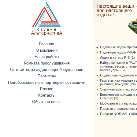
Главная
Надувные лодки Фрегат (
О компании
Надувные лодки PROF 
Наши работы
Лодки и катера RIB (1)
Комната прослушивания
Байдарки, каяки и РАФ
сплавов, вёсла, спаса
Статьи/тесты аудио-видеоборудования
аксессуары (57)
Подвесные лодочные м
Партнеры
Герметичная упаковка 
Недобросовестные партнёры-поставщики
рыбалки, походов. (24)
Разное
Экшн-камеры и аксессу
Бензиновые походные г
Контакты
Coleman (2)
Обратная связь
Мобильные сигнализаци
Палатки специального 
Палатки NORMAL (100)