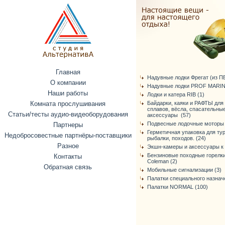
Главная
Надувные лодки Фрегат (из ПВХ
О компании
Надувные лодки PROF MARIN
Наши работы
Лодки и катера RIB (1)
Комната прослушивания
Байдарки, каяки и РАФТЫ для
сплавов, вёсла, спасательны
Статьи/тесты аудио-видеоборудования
аксессуары (57)
Подвесные лодочные моторы 
Партнеры
Герметичная упаковка для ту
Недобросовестные партнёры-поставщики
рыбалки, походов. (24)
Разное
Экшн-камеры и аксессуары к 
Бензиновые походные горелки
Контакты
Coleman (2)
Обратная связь
Мобильные сигнализации (3)
Палатки специального назнач
Палатки NORMAL (100)