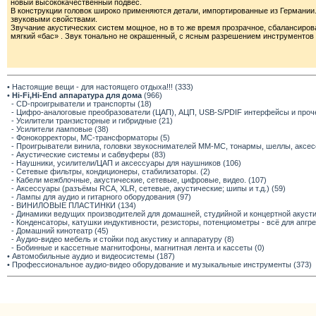
новый высококачественный подвес.
В конструкции головок широко применяются детали, импортированные из Германии
звуковыми свойствами.
Звучание акустических систем мощное, но в то же время прозрачное, сбалансиро
мягкий «бас» . Звук тонально не окрашенный, с ясным разрешением инструментов
• Настоящие вещи - для настоящего отдыха!!! (333)
•
Hi-Fi,Hi-End аппаратура для дома
(966)
- CD-проигрыватели и транспорты (18)
- Цифро-аналоговые преобразователи (ЦАП), АЦП, USB-S/PDIF интерфейсы и прочее
- Усилители транзисторные и гибридные (21)
- Усилители ламповые (38)
- Фонокорректоры, МС-трансформаторы (5)
- Проигрыватели винила, головки звукоснимателей ММ-МС, тонармы, шеллы, аксес
- Акустические системы и сабвуферы (83)
- Наушники, усилители/ЦАП и аксессуары для наушников (106)
- Сетевые фильтры, кондиционеры, стабилизаторы. (2)
- Кабели межблочные, акустические, сетевые, цифровые, видео. (107)
- Аксессуары (разъёмы RCA, XLR, сетевые, акустические; шипы и т.д.) (59)
- Лампы для аудио и гитарного оборудования (97)
- ВИНИЛОВЫЕ ПЛАСТИНКИ (134)
- Динамики ведущих производителей для домашней, студийной и концертной акустик
- Конденсаторы, катушки индуктивности, резисторы, потенциометры - всё для апгр
- Домашний кинотеатр (45)
- Аудио-видео мебель и стойки под акустику и аппаратуру (8)
- Бобинные и кассетные магнитофоны, магнитная лента и кассеты (0)
• Автомобильные аудио и видеосистемы (187)
• Профессиональное аудио-видео оборудование и музыкальные инструменты (373)