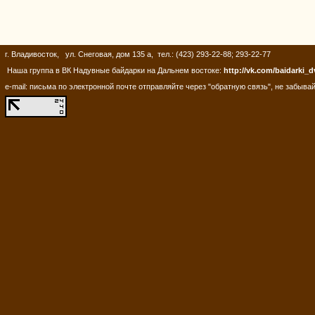
г. Владивосток, ул. Снеговая, дом 135 а, тел.: (423) 293-22-88; 293-22-77
Наша группа в ВК Надувные байдарки на Дальнем востоке:
http://vk.com/baidarki_d
e-mail: письма по электронной почте отправляйте через "обратную связь", не забывай