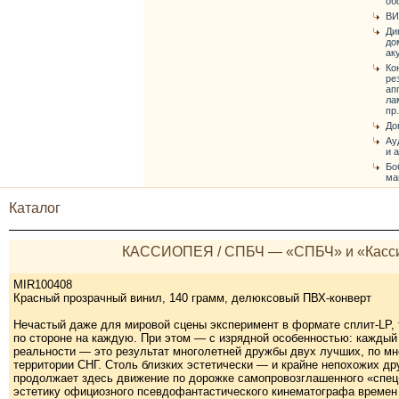
об
ВИ
Ди
до
ак
Ко
ре
ап
ла
пр.
До
Ау
и 
Бо
ма
Каталог
КАССИОПЕЯ / СПБЧ — «СПБЧ» и «Кассио
MIR100408
Красный прозрачный винил, 140 грамм, делюксовый ПВХ-конверт
Нечастый даже для мировой сцены эксперимент в формате сплит-LP, 
по стороне на каждую. При этом — с изрядной особенностью: каждый 
реальности — это результат многолетней дружбы двух лучших, по м
территории СНГ. Столь близких эстетически — и крайне непохожих др
продолжает здесь движение по дорожке самопровозглашенного «спец-
эстетику официозного псевдофантастического кинематографа времен