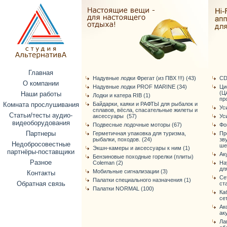
Главная
Надувные лодки Фрегат (из ПВХ !!!) (43)
CD
О компании
Надувные лодки PROF MARINE (34)
Ци
(Ц
Наши работы
Лодки и катера RIB (1)
про
Комната прослушивания
Байдарки, каяки и РАФТЫ для рыбалок и
Ус
сплавов, вёсла, спасательные жилеты и
Статьи/тесты аудио-
аксессуары (57)
Ус
видеоборудования
Подвесные лодочные моторы (67)
Фо
Партнеры
Герметичная упаковка для туризма,
Пр
рыбалки, походов. (24)
зв
Недобросовестные
ше
Экшн-камеры и аксессуары к ним (1)
партнёры-поставщики
Ак
Бензиновые походные горелки (плиты)
Разное
Coleman (2)
На
дл
Мобильные сигнализации (3)
Контакты
Се
Палатки специального назначения (1)
Обратная связь
ст
Палатки NORMAL (100)
Ка
се
Ак
ак
Ла