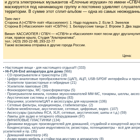
и дуэта электронных музыкантов «Елочные игрушки» по имени «СПБЧ
маскируется под начинающую группу и постоянно удивляет слушате
территории. В сумме этот сплит-альбом — одна из самых неожиданн
Трек-лист
Сторона A («СПБЧ» поёт «Кассиопею»): 1. Надо подумать 2. Если 3. Змеелов
Сторона B («Кассиопея» поёт «СБПЧ»): 1. Белорусские танцы 2. Втроем 3. Два зад
Винил- КАССИОПЕЯ / СПБЧ — «СПБЧ» и «Кассиопея» поют песни друг друга»купить 
этаж, правое крыло, Студия "Альтернатива".
тел.: (423) 293-22-88; 293-22-77
Также возможна отправка в другие города России.
Цена:
• Настоящие вещи - для настоящего отдыха!!! (333)
•
Hi-Fi,Hi-End аппаратура для дома
(966)
- CD-проигрыватели и транспорты (18)
- Цифро-аналоговые преобразователи (ЦАП), АЦП, USB-S/PDIF интерфейсы и прочее
- Усилители транзисторные и гибридные (21)
- Усилители ламповые (38)
- Фонокорректоры, МС-трансформаторы (5)
- Проигрыватели винила, головки звукоснимателей ММ-МС, тонармы, шеллы, аксес
- Акустические системы и сабвуферы (83)
- Наушники, усилители/ЦАП и аксессуары для наушников (106)
- Сетевые фильтры, кондиционеры, стабилизаторы. (2)
- Кабели межблочные, акустические, сетевые, цифровые, видео. (107)
- Аксессуары (разъёмы RCA, XLR, сетевые, акустические; шипы и т.д.) (59)
- Лампы для аудио и гитарного оборудования (97)
- ВИНИЛОВЫЕ ПЛАСТИНКИ (134)
- Динамики ведущих производителей для домашней, студийной и концертной акустик
- Конденсаторы, катушки индуктивности, резисторы, потенциометры - всё для апг
усилителей и пр. (35)
- Домашний кинотеатр (45)
- Аудио-видео мебель и стойки под акустику и аппаратуру (8)