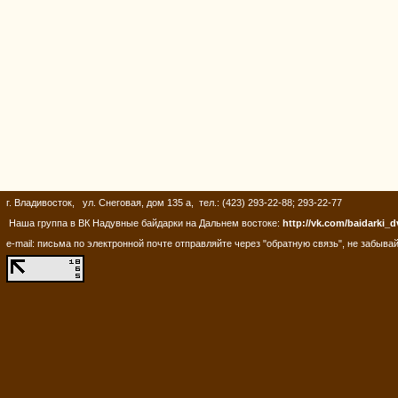
г. Владивосток, ул. Снеговая, дом 135 а, тел.: (423) 293-22-88; 293-22-77
Наша группа в ВК Надувные байдарки на Дальнем востоке:
http://vk.com/baidarki_d
e-mail: письма по электронной почте отправляйте через "обратную связь", не забывай