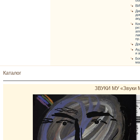
об
ВИ
Ди
до
ак
Ко
ре
ап
ла
пр.
До
Ау
и 
Бо
ма
Каталог
ЗВУКИ МУ «Звуки 