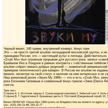
Черный винил, 140 грамм, внутренний конверт, бонус-трек
Это — не просто третий альбом легендарной московской группы, и не
границами России; это — настоящий культ и легенда. Действительно
«Zvuki Mu» был огромным прорывом для русского рока: записи «сам
Брайаном Ино в Лондоне в рамках контракта с собственным лейблом 
альбом собрал немало добрых рецензий — знаменитый американский р
примером гипнотического рок-кабаре». В России же альбом не издавал
виниле, несмотря на свой статус и наличие на нем интересных и не 
Наш виниловый релиз «Звуки Му 1989» — это и есть «Zvuki Mu», рем
рока Евгением Гапеевым и снабженный бонус-треком «Зима (Dance Rem
сингла.
Трек-лист
Сторона A: 1. Источник заразы 2. Сумасшедшая королева 3. Забытый секс 4. Ноль 
Сторона B: 7. Гадопяткина 8. Бумажные цветы 9. Постовой (Ежедневный герой) 10. 
Винил-ЗВУКИ МУ «Звуки Му» 1989 купить во Владивостоке вы можете по адресу: ул.
тел.: (423) 293-22-88; 293-22-77
Также возможна отправка в другие города России.