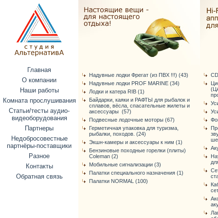
Главная
Надувные лодки Фрегат (из ПВХ !!!) (43)
CD
О компании
Надувные лодки PROF MARINE (34)
Ци
(Ц
Наши работы
Лодки и катера RIB (1)
про
Комната прослушивания
Байдарки, каяки и РАФТЫ для рыбалок и
Ус
сплавов, вёсла, спасательные жилеты и
Статьи/тесты аудио-
аксессуары (57)
Ус
видеоборудования
Подвесные лодочные моторы (67)
Фо
Партнеры
Герметичная упаковка для туризма,
Пр
рыбалки, походов. (24)
зв
Недобросовестные
ше
Экшн-камеры и аксессуары к ним (1)
партнёры-поставщики
Ак
Бензиновые походные горелки (плиты)
Разное
Coleman (2)
На
дл
Мобильные сигнализации (3)
Контакты
Се
Палатки специального назначения (1)
Обратная связь
ст
Палатки NORMAL (100)
Ка
се
Ак
ак
Ла