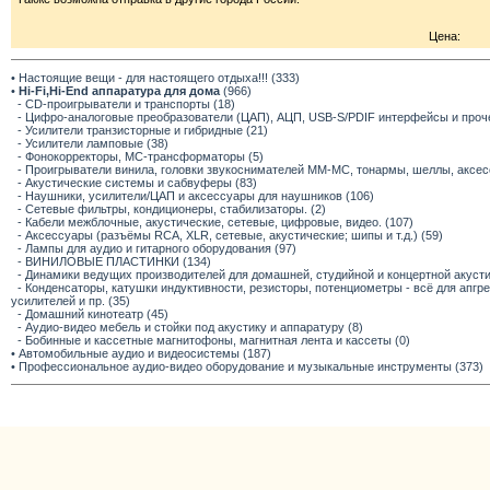
Цена:
• Настоящие вещи - для настоящего отдыха!!! (333)
•
Hi-Fi,Hi-End аппаратура для дома
(966)
- CD-проигрыватели и транспорты (18)
- Цифро-аналоговые преобразователи (ЦАП), АЦП, USB-S/PDIF интерфейсы и прочее
- Усилители транзисторные и гибридные (21)
- Усилители ламповые (38)
- Фонокорректоры, МС-трансформаторы (5)
- Проигрыватели винила, головки звукоснимателей ММ-МС, тонармы, шеллы, аксес
- Акустические системы и сабвуферы (83)
- Наушники, усилители/ЦАП и аксессуары для наушников (106)
- Сетевые фильтры, кондиционеры, стабилизаторы. (2)
- Кабели межблочные, акустические, сетевые, цифровые, видео. (107)
- Аксессуары (разъёмы RCA, XLR, сетевые, акустические; шипы и т.д.) (59)
- Лампы для аудио и гитарного оборудования (97)
- ВИНИЛОВЫЕ ПЛАСТИНКИ (134)
- Динамики ведущих производителей для домашней, студийной и концертной акустик
- Конденсаторы, катушки индуктивности, резисторы, потенциометры - всё для апг
усилителей и пр. (35)
- Домашний кинотеатр (45)
- Аудио-видео мебель и стойки под акустику и аппаратуру (8)
- Бобинные и кассетные магнитофоны, магнитная лента и кассеты (0)
• Автомобильные аудио и видеосистемы (187)
• Профессиональное аудио-видео оборудование и музыкальные инструменты (373)