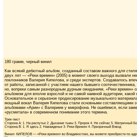
180 грамм, черный винил
Как всякий дебютный альбом, созданный составом важного для стиля
двух лет — «Реки времен» (2005) в момент своего выхода вызвали н
поклонников Валерия Кипелова, и среди экспертов. Создавалось впе
от работы, записанной с участием нашего бывшего соотечественника,
но, вопреки самым разнородным дурным ожиданиям, «Реки времен» о
альбомом для вполне взрослой и не самой наивной аудитории, какой 
Основательное и серьезное продюсирование музыкального материала
мощный вокал Валерия Кипелова стали основными составляющими это
альбомами «Арии» с Валерием у микрофона. Не ошибемся, если замет
«русметала» в современном понимании этого термина.
Трек-лист
Сторона A: 1. На распутье 2. Дыхание тьмы 3. Пророк 4. Не сейчас 5. Матричный Бо
Сторона B: 1. Я здесь 2. Наважденье 3. Реки Времен 4. Призрачный Взвод
Винил- КИПЕЛОВ — «Реки времен» во Владивостоке, вы можете приобрести по адрес