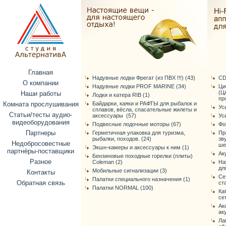
Главная
Надувные лодки Фрегат (из ПВХ !!!) (43)
CD
О компании
Надувные лодки PROF MARINE (34)
Ци
(Ц
Наши работы
Лодки и катера RIB (1)
про
Комната прослушивания
Байдарки, каяки и РАФТЫ для рыбалок и
Ус
сплавов, вёсла, спасательные жилеты и
Статьи/тесты аудио-
аксессуары (57)
Ус
видеоборудования
Подвесные лодочные моторы (67)
Фо
Партнеры
Герметичная упаковка для туризма,
Пр
рыбалки, походов. (24)
зв
Недобросовестные
ше
Экшн-камеры и аксессуары к ним (1)
партнёры-поставщики
Ак
Бензиновые походные горелки (плиты)
Разное
Coleman (2)
На
дл
Мобильные сигнализации (3)
Контакты
Се
Палатки специального назначения (1)
Обратная связь
ст
Палатки NORMAL (100)
Ка
се
Ак
ак
Ла