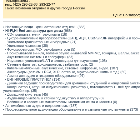
"Альтернатива".
тел.: (423) 293-22-88; 293-22-77
Также возможна отправка в другие города России.
Цена: По запрос
• Настоящие вещи - для настоящего отдыха!!! (333)
•
Hi-Fi,Hi-End аппаратура для дома
(966)
- CD-проигрыватели и транспорты (18)
- Цифро-аналоговые преобразователи (ЦАП), АЦП, USB-S/PDIF интерфейсы и прочее
- Усилители транзисторные и гибридные (21)
- Усилители ламповые (38)
- Фонокорректоры, МС-трансформаторы (5)
- Проигрыватели винила, головки звукоснимателей ММ-МС, тонармы, шеллы, аксес
- Акустические системы и сабвуферы (83)
- Наушники, усилители/ЦАП и аксессуары для наушников (106)
- Сетевые фильтры, кондиционеры, стабилизаторы. (2)
- Кабели межблочные, акустические, сетевые, цифровые, видео. (107)
- Аксессуары (разъёмы RCA, XLR, сетевые, акустические; шипы и т.д.) (59)
- Лампы для аудио и гитарного оборудования (97)
- ВИНИЛОВЫЕ ПЛАСТИНКИ (134)
- Динамики ведущих производителей для домашней, студийной и концертной акустик
- Конденсаторы, катушки индуктивности, резисторы, потенциометры - всё для апг
усилителей и пр. (35)
- Домашний кинотеатр (45)
- Аудио-видео мебель и стойки под акустику и аппаратуру (8)
- Бобинные и кассетные магнитофоны, магнитная лента и кассеты (0)
• Автомобильные аудио и видеосистемы (187)
• Профессиональное аудио-видео оборудование и музыкальные инструменты (373)