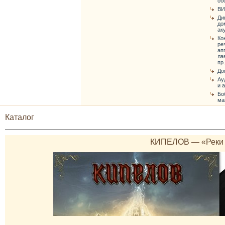
об
ВИ
Ди
до
ак
Ко
ре
ап
ла
пр.
До
Ау
и 
Бо
ма
Каталог
КИПЕЛОВ — «Реки