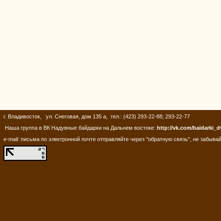
г. Владивосток, ул. Снеговая, дом 135 а, тел.: (423) 293-22-88; 293-22-77
Наша группа в ВК Надувные байдарки на Дальнем востоке:
http://vk.com/baidarki_d
e-mail: письма по электронной почте отправляйте через "обратную связь", не забывай