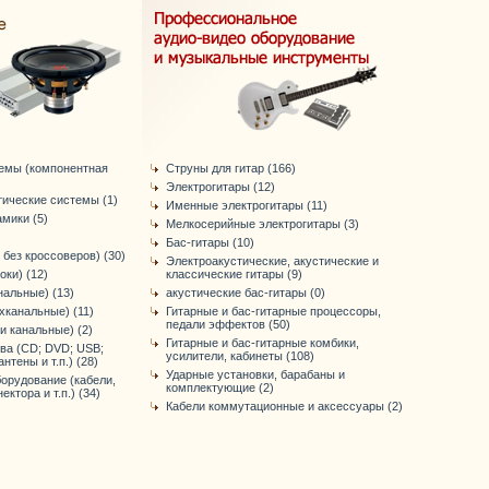
темы (компонентная
Струны для гитар (166)
Электрогитары (12)
тические системы (1)
Именные электрогитары (11)
мики (5)
Мелкосерийные электрогитары (3)
Бас-гитары (10)
 без кроссоверов) (30)
Электроакустические, акустические и
оки) (12)
классические гитары (9)
нальные) (13)
акустические бас-гитары (0)
хканальные) (11)
Гитарные и бас-гитарные процессоры,
педали эффектов (50)
-и канальные) (2)
Гитарные и бас-гитарные комбики,
ва (CD; DVD; USB;
усилители, кабинеты (108)
антены и т.п.) (28)
Ударные установки, барабаны и
орудование (кабели,
комплектующие (2)
ктора и т.п.) (34)
Кабели коммутационные и аксессуары (2)