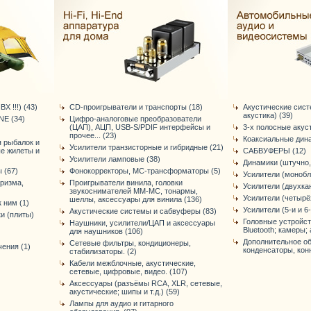
Х !!!) (43)
CD-проигрыватели и транспорты (18)
Акустические сис
акустика) (39)
E (34)
Цифро-аналоговые преобразователи
(ЦАП), АЦП, USB-S/PDIF интерфейсы и
3-х полосные акус
прочее... (23)
Коаксиальные дина
я рыбалок и
Усилители транзисторные и гибридные (21)
ые жилеты и
САБВУФЕРЫ (12)
Усилители ламповые (38)
Динамики (штучно,
 (67)
Фонокорректоры, МС-трансформаторы (5)
Усилители (монобл
уризма,
Проигрыватели винила, головки
Усилители (двухка
звукоснимателей ММ-МС, тонармы,
Усилители (четырё
шеллы, аксессуары для винила (136)
 ним (1)
Усилители (5-и и 6
Акустические системы и сабвуферы (83)
и (плиты)
Головные устройст
Наушники, усилители/ЦАП и аксессуары
Bluetooth; камеры; 
для наушников (106)
Дополнительное об
Сетевые фильтры, кондиционеры,
ения (1)
конденсаторы, конне
стабилизаторы. (2)
Кабели межблочные, акустические,
сетевые, цифровые, видео. (107)
Аксессуары (разъёмы RCA, XLR, сетевые,
акустические; шипы и т.д.) (59)
Лампы для аудио и гитарного