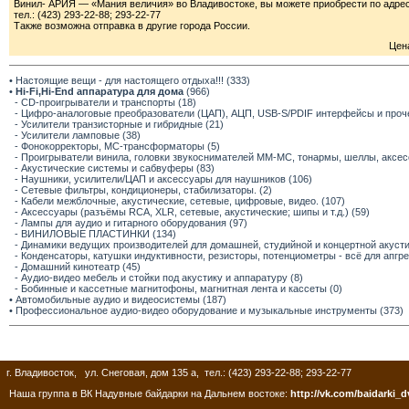
Винил- АРИЯ — «Мания величия» во Владивостоке, вы можете приобрести по адресу:
тел.: (423) 293-22-88; 293-22-77
Также возможна отправка в другие города России.
Цена
• Настоящие вещи - для настоящего отдыха!!! (333)
•
Hi-Fi,Hi-End аппаратура для дома
(966)
- CD-проигрыватели и транспорты (18)
- Цифро-аналоговые преобразователи (ЦАП), АЦП, USB-S/PDIF интерфейсы и прочее
- Усилители транзисторные и гибридные (21)
- Усилители ламповые (38)
- Фонокорректоры, МС-трансформаторы (5)
- Проигрыватели винила, головки звукоснимателей ММ-МС, тонармы, шеллы, аксес
- Акустические системы и сабвуферы (83)
- Наушники, усилители/ЦАП и аксессуары для наушников (106)
- Сетевые фильтры, кондиционеры, стабилизаторы. (2)
- Кабели межблочные, акустические, сетевые, цифровые, видео. (107)
- Аксессуары (разъёмы RCA, XLR, сетевые, акустические; шипы и т.д.) (59)
- Лампы для аудио и гитарного оборудования (97)
- ВИНИЛОВЫЕ ПЛАСТИНКИ (134)
- Динамики ведущих производителей для домашней, студийной и концертной акустик
- Конденсаторы, катушки индуктивности, резисторы, потенциометры - всё для апгр
- Домашний кинотеатр (45)
- Аудио-видео мебель и стойки под акустику и аппаратуру (8)
- Бобинные и кассетные магнитофоны, магнитная лента и кассеты (0)
• Автомобильные аудио и видеосистемы (187)
• Профессиональное аудио-видео оборудование и музыкальные инструменты (373)
г. Владивосток, ул. Снеговая, дом 135 а, тел.: (423) 293-22-88; 293-22-77
Наша группа в ВК Надувные байдарки на Дальнем востоке:
http://vk.com/baidarki_d