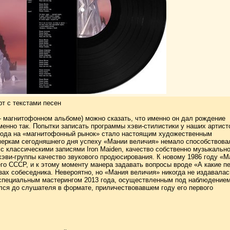
т с текстами песен
— магнитофонном альбоме) можно сказать, что именно он дал рождение
енно так. Попытки записать программы хэви-стилистики у наших артист
5 года на «магнитофонный рынок» стало настоящим художественным
еркам сегодняшнего дня успеху «Мании величия» немало способствова
с классическими записями Iron Maiden, качество собственно музыкально
эви-группы качество звукового продюсирования. К новому 1986 году «М
о СССР, и к этому моменту манера задавать вопросы вроде «А какие п
зах собеседника. Невероятно, но «Мания величия» никогда не издавалас
 специальным мастерингом 2013 года, осуществленным под наблюдение
лся до слушателя в формате, приличествовавшем году его первого