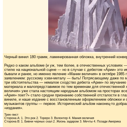
Черный винил 180 грамм, ламинированная обложка, внутренний конвер
Редко о каком альбоме (и уж, тем более, в отечественных условиях 
стилю на национальной сцене — но в случае с дебютом «Арии» это им
бывали и ранее, но именно явление «Мании величия» в октябре 198
заявлением: русскому хэви-металу — быть! Потрясающему даже по м
три обстоятельства — немалое сходство дебюта «Арии» по звучанию 
материала и малопредставимое по тем временам для отечественной х
величия» уже стала настоящим народным альбомом на просторах всег
«Ария» поет?» стало сродни признанию собственной отсталости в гла
виниле, и наше издание с восстановленным оформлением обложки и
музыкантов группы — первое. Исторический альбом наконец-то добра
«издания».
Трек-лист
Сторона A: 1. Это рок 2. Тореро 3. Волонтер 4. Мания величия
Сторона B: 1. Бивни черных скал 2. Жизнь задаром 3. Мечты 4. Позади Америка