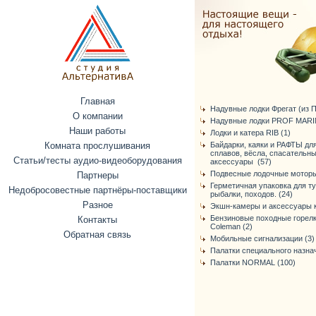
Главная
Надувные лодки Фрегат (из ПВ
О компании
Надувные лодки PROF MARIN
Наши работы
Лодки и катера RIB (1)
Комната прослушивания
Байдарки, каяки и РАФТЫ дл
сплавов, вёсла, спасательн
Статьи/тесты аудио-видеоборудования
аксессуары (57)
Подвесные лодочные моторы
Партнеры
Герметичная упаковка для т
Недобросовестные партнёры-поставщики
рыбалки, походов. (24)
Разное
Экшн-камеры и аксессуары к
Бензиновые походные горелк
Контакты
Coleman (2)
Обратная связь
Мобильные сигнализации (3)
Палатки специального назнач
Палатки NORMAL (100)