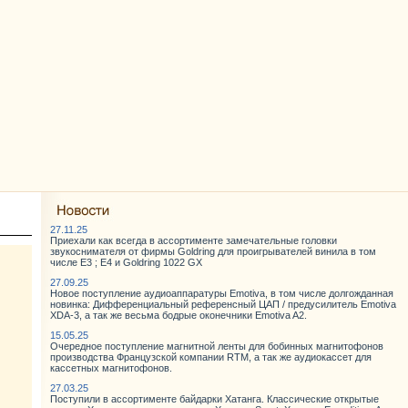
27.11.25
Приехали как всегда в ассортименте замечательные головки
звукоснимателя от фирмы Goldring для проигрывателей винила в том
числе E3 ; E4 и Goldring 1022 GX
27.09.25
Новое поступление аудиоаппаратуры Emotiva, в том числе долгожданная
новинка: Дифференциальный референсный ЦАП / предусилитель Emotiva
XDA-3, а так же весьма бодрые оконечники Emotiva A2.
15.05.25
Очередное поступление магнитной ленты для бобинных магнитофонов
производства Французской компании RTM, а так же аудиокассет для
кассетных магнитофонов.
27.03.25
Поступили в ассортименте байдарки Хатанга. Классические открытые