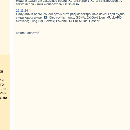
модели Хатанга и закрытые серии: Хатанга-Sport, Хатанга-Expedition. А
также вёсла к ним и спасательные жилеты.
12.11.24
Получили в большом ассортименте радиоэлектронные лампы для аудио
следующих фирм: EH Electro-Harmonix; GENALEX Gold Lion; MULLARD;
Svetlana; Tung-Sol; Sovtek; Psvane; TJ Full Music; Cossor.
архив новостей...
ов
ли
го
ания
есни
ь на
м