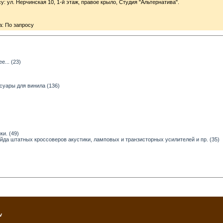
 ул. Нерчинская 10, 1-й этаж, правое крыло, Студия "Альтернатива".
: По запросу
... (23)
суары для винила (136)
и. (49)
ейда штатных кроссоверов акустики, ламповых и транзисторных усилителей и пр. (35)
v