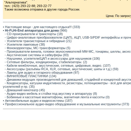
"Альтернатива".
тел.: (423) 293-22-88; 293-22-77
Также возможна отправка в другие города России.
Цена: По запрос
• Настоящие вещи - для настоящего отдыха!!! (333)
•
Hi-Fi,Hi-End аппаратура для дома
(966)
- CD-проигрыватели и транспорты (18)
- Цифро-аналоговые преобразователи (ЦАП), АЦП, USB-S/PDIF интерфейсы и прочее
- Усилители транзисторные и гибридные (21)
- Усилители ламповые (38)
- Фонокорректоры, МС-трансформаторы (5)
- Проигрыватели винила, головки звукоснимателей ММ-МС, тонармы, шеллы, аксес
- Акустические системы и сабвуферы (83)
- Наушники, усилители/ЦАП и аксессуары для наушников (106)
- Сетевые фильтры, кондиционеры, стабилизаторы. (2)
- Кабели межблочные, акустические, сетевые, цифровые, видео. (107)
- Аксессуары (разъёмы RCA, XLR, сетевые, акустические; шипы и т.д.) (59)
- Лампы для аудио и гитарного оборудования (97)
- ВИНИЛОВЫЕ ПЛАСТИНКИ (134)
- Динамики ведущих производителей для домашней, студийной и концертной акустик
- Конденсаторы, катушки индуктивности, резисторы, потенциометры - всё для апг
усилителей и пр. (35)
- Домашний кинотеатр (45)
- Аудио-видео мебель и стойки под акустику и аппаратуру (8)
- Бобинные и кассетные магнитофоны, магнитная лента и кассеты (0)
• Автомобильные аудио и видеосистемы (187)
• Профессиональное аудио-видео оборудование и музыкальные инструменты (373)