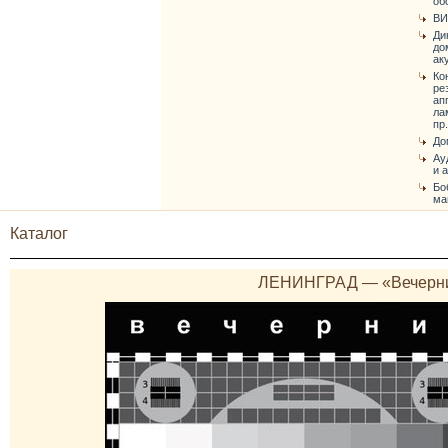
об
ВИ
Ди
до
ак
Ко
ре
ап
ла
пр.
До
Ау
и 
Бо
ма
Каталог
ЛЕНИНГРАД — «Вечерни