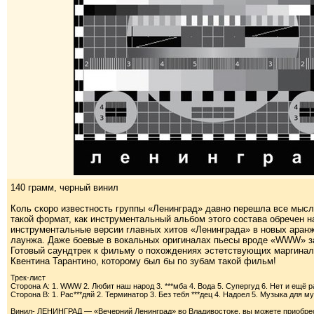
140 грамм, черный винил
Коль скоро известность группы «Ленинград» давно перешла все мысл
такой формат, как инструментальный альбом этого состава обречен 
инструментальные версии главных хитов «Ленинграда» в новых аранж
лаунжа. Даже боевые в вокальных оригиналах пьесы вроде «WWW» заз
Готовый саундтрек к фильму о похождениях эстетствующих маргинал
Квентина Тарантино, которому был бы по зубам такой фильм!
Трек-лист
Сторона A: 1. WWW 2. Любит наш народ 3. ***мба 4. Вода 5. Супергуд 6. Нет и ещё р
Сторона B: 1. Рас***дяй 2. Терминатор 3. Без тебя ***дец 4. Надоел 5. Музыка для м
Винил- ЛЕНИНГРАД — «Вечерний Ленинград» во Владивостоке, вы можете приобрести