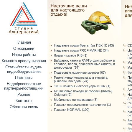
Главная
Надувные лодки Фрегат (из ПВХ !!!) (43)
CD
О компании
Надувные лодки PROF MARINE (34)
Ци
(Ц
Наши работы
Лодки и катера RIB (1)
про
Комната прослушивания
Байдарки, каяки и РАФТЫ для рыбалок и
Ус
сплавов, вёсла, спасательные жилеты и
Статьи/тесты аудио-
аксессуары (57)
Ус
видеоборудования
Подвесные лодочные моторы (67)
Фо
Партнеры
Герметичная упаковка для туризма,
Пр
рыбалки, походов. (24)
зв
Недобросовестные
ше
Экшн-камеры и аксессуары к ним (1)
партнёры-поставщики
Ак
Бензиновые походные горелки (плиты)
Разное
Coleman (2)
На
дл
Мобильные сигнализации (3)
Контакты
Се
Палатки специального назначения (1)
Обратная связь
ст
Палатки NORMAL (100)
Ка
се
Ак
ак
Ла