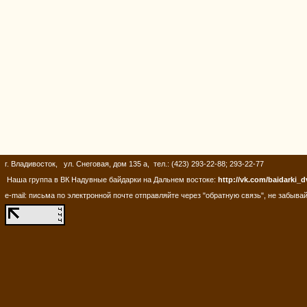
г. Владивосток, ул. Снеговая, дом 135 а, тел.: (423) 293-22-88; 293-22-77
Наша группа в ВК Надувные байдарки на Дальнем востоке:
http://vk.com/baidarki_d
e-mail: письма по электронной почте отправляйте через "обратную связь", не забывай