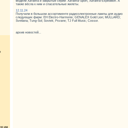
модели Хатанга и закрытые серии: Хатанга-Sport, Хатанга-Expedition. А
также вёсла к ним и спасательные жилеты.
12.11.24
Получили в большом ассортименте радиоэлектронные лампы для аудио
следующих фирм: EH Electro-Harmonix; GENALEX Gold Lion; MULLARD;
Svetlana; Tung-Sol; Sovtek; Psvane; TJ Full Music; Cossor.
архив новостей...
о
ую им