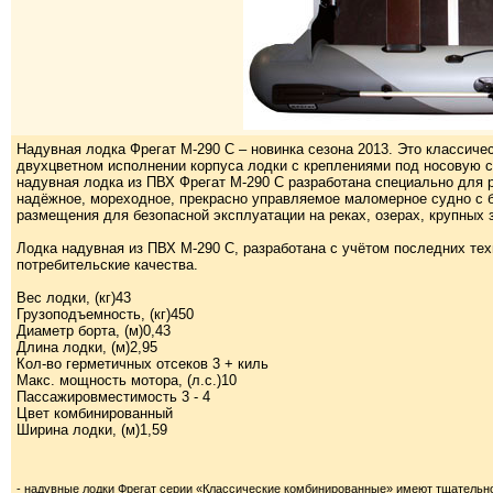
Надувная лодка Фрегат М-290 С – новинка сезона 2013. Это классич
двухцветном исполнении корпуса лодки с креплениями под носовую 
надувная лодка из ПВХ Фрегат М-290 С разработана специально для р
надёжное, мореходное, прекрасно управляемое маломерное судно с б
размещения для безопасной эксплуатации на реках, озерах, крупных
Лодка надувная из ПВХ М-290 С, разработана с учётом последних те
потребительские качества.
Вес лодки, (кг)43
Грузоподъемность, (кг)450
Диаметр борта, (м)0,43
Длина лодки, (м)2,95
Кол-во герметичных отсеков 3 + киль
Макс. мощность мотора, (л.с.)10
Пассажировместимость 3 - 4
Цвет комбинированный
Ширина лодки, (м)1,59
- надувные лодки Фрегат серии «Классические комбинированные» имеют тщатель