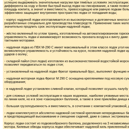
успешно выдерживать значительные нагрузки при тяжёлых условиях эксплуатации
дифферента на ходу и более быстрый выход лодки на глисирование, а также позво
площадь кокпита, а значит и вместимость, превосходящую или равную лодкам бол
эффективно защищают внутреннее пространство лодки от попадания воды;
- корпус надувной лодки изготавливается из высокопрочных и долговечных мно
разработанных специально для производства плавсредств. Применение таких мат
значительно продлить срок эксплуатации надувной лодки;
- жёстко вклеенный по углом транец, изготовленный на автоматизированном горизо
управляемость лодки и минимизирует возможность прохвата воздуха к винту даже п
тактными моторами.
- надувная лодка из ПВХ М-290 С имеет максимальный в этом классе лодок угол ки
великолепную управляемость и устойчивость на курсе, позволяя надувной лодке и
ударов о волну;
- складной пайол (пол лодки) изготовлен из высококачественной водостойкой морс
позволяет передвигаться по лодке стоя;
- установленный на надувной лодке Фрегат привальный брус, выполняет функцию н
- надувная моторная лодка Фрегат М 290 С оснащена креплениями под носовую сум
оборудования;
- в надувной лодке установлен сливной клапан, который позволяет осушать палубу 
- для сложных условий эксплуатации в наших водоемах, наиболее уязвимые мест
по линии киля, но и в зоне «законцовок» баллонов, а также в зоне приклейки днища к
- большая грузоподъемность и вместимость, в сочетании с компактной упаковкой,
- лодки комплектуются абсолютно надежной системой крепления непередвижных ба
и предотвращающей выскакивание и смещение сидений, даже в самых экстремаль
Корпус лодки состоит из подковообразного баллона, разделенного на 3 независим
мотора. Килевые обводы корпуса лодки обеспечивает надувной киль приклеенный к