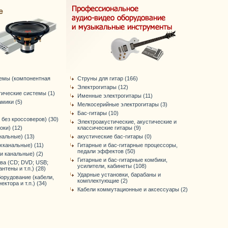
темы (компонентная
Струны для гитар (166)
Электрогитары (12)
тические системы (1)
Именные электрогитары (11)
мики (5)
Мелкосерийные электрогитары (3)
Бас-гитары (10)
 без кроссоверов) (30)
Электроакустические, акустические и
оки) (12)
классические гитары (9)
нальные) (13)
акустические бас-гитары (0)
хканальные) (11)
Гитарные и бас-гитарные процессоры,
педали эффектов (50)
-и канальные) (2)
Гитарные и бас-гитарные комбики,
ва (CD; DVD; USB;
усилители, кабинеты (108)
антены и т.п.) (28)
Ударные установки, барабаны и
орудование (кабели,
комплектующие (2)
ктора и т.п.) (34)
Кабели коммутационные и аксессуары (2)