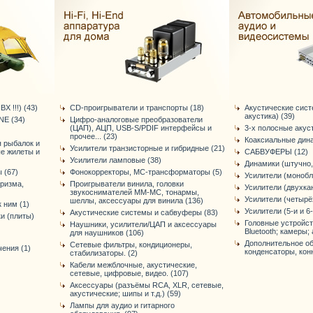
Х !!!) (43)
CD-проигрыватели и транспорты (18)
Акустические сис
акустика) (39)
E (34)
Цифро-аналоговые преобразователи
(ЦАП), АЦП, USB-S/PDIF интерфейсы и
3-х полосные акус
прочее... (23)
Коаксиальные дина
я рыбалок и
Усилители транзисторные и гибридные (21)
ые жилеты и
САБВУФЕРЫ (12)
Усилители ламповые (38)
Динамики (штучно,
 (67)
Фонокорректоры, МС-трансформаторы (5)
Усилители (монобл
уризма,
Проигрыватели винила, головки
Усилители (двухка
звукоснимателей ММ-МС, тонармы,
Усилители (четырё
шеллы, аксессуары для винила (136)
 ним (1)
Усилители (5-и и 6
Акустические системы и сабвуферы (83)
и (плиты)
Головные устройст
Наушники, усилители/ЦАП и аксессуары
Bluetooth; камеры; 
для наушников (106)
Дополнительное об
Сетевые фильтры, кондиционеры,
ения (1)
конденсаторы, конне
стабилизаторы. (2)
Кабели межблочные, акустические,
сетевые, цифровые, видео. (107)
Аксессуары (разъёмы RCA, XLR, сетевые,
акустические; шипы и т.д.) (59)
Лампы для аудио и гитарного