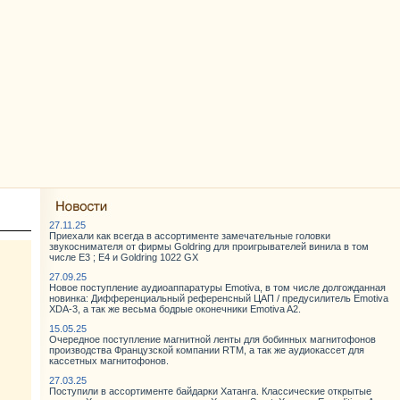
27.11.25
Приехали как всегда в ассортименте замечательные головки
звукоснимателя от фирмы Goldring для проигрывателей винила в том
числе E3 ; E4 и Goldring 1022 GX
27.09.25
Новое поступление аудиоаппаратуры Emotiva, в том числе долгожданная
новинка: Дифференциальный референсный ЦАП / предусилитель Emotiva
XDA-3, а так же весьма бодрые оконечники Emotiva A2.
15.05.25
Очередное поступление магнитной ленты для бобинных магнитофонов
производства Французской компании RTM, а так же аудиокассет для
кассетных магнитофонов.
27.03.25
Поступили в ассортименте байдарки Хатанга. Классические открытые