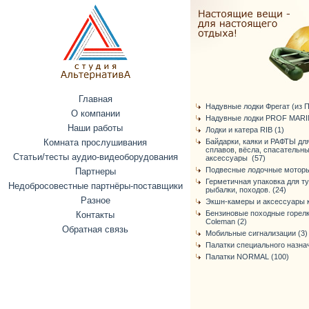
Главная
Надувные лодки Фрегат (из ПВ
О компании
Надувные лодки PROF MARIN
Наши работы
Лодки и катера RIB (1)
Комната прослушивания
Байдарки, каяки и РАФТЫ дл
сплавов, вёсла, спасательн
Статьи/тесты аудио-видеоборудования
аксессуары (57)
Подвесные лодочные моторы
Партнеры
Герметичная упаковка для т
Недобросовестные партнёры-поставщики
рыбалки, походов. (24)
Разное
Экшн-камеры и аксессуары к
Бензиновые походные горелк
Контакты
Coleman (2)
Обратная связь
Мобильные сигнализации (3)
Палатки специального назнач
Палатки NORMAL (100)