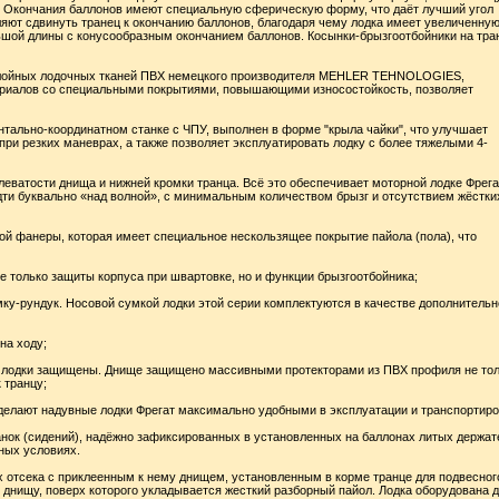
. Окончания баллонов имеют специальную сферическую форму, что даёт лучший угол
ляют сдвинуть транец к окончанию баллонов, благодаря чему лодка имеет увеличенну
ьшой длины с конусообразным окончанием баллонов. Косынки-брызгоотбойники на тра
гослойных лодочных тканей ПВХ немецкого производителя MEHLER TEНNOLOGIES,
ериалов со специальными покрытиями, повышающими износостойкость, позволяет
нтально-координатном станке с ЧПУ, выполнен в форме "крыла чайки", что улучшает
ри резких маневрах, а также позволяет эксплуатировать лодку с более тяжелыми 4-
леватости днища и нижней кромки транца. Всё это обеспечивает моторной лодке Фрега
дти буквально «над волной», с минимальным количеством брызг и отсутствием жёстки
кой фанеры, которая имеет специальное нескользящее покрытие пайола (пола), что
е только защиты корпуса при швартовке, но и функции брызгоотбойника;
ку-рундук. Носовой сумкой лодки этой серии комплектуются в качестве дополнительн
на ходу;
а лодки защищены. Днище защищено массивными протекторами из ПВХ профиля не то
 транцу;
 делают надувные лодки Фрегат максимально удобными в эксплуатации и транспортиро
нок (сидений), надёжно зафиксированных в установленных на баллонах литых держат
ных условиях.
ых отсека с приклеенным к нему днищем, установленным в корме транце для подвесног
 днищу, поверх которого укладывается жесткий разборный пайол. Лодка оборудована 