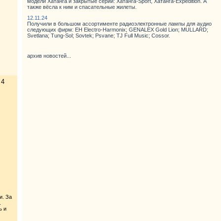
модели Хатанга и закрытые серии: Хатанга-Sport, Хатанга-Expedition. А
также вёсла к ним и спасательные жилеты.
12.11.24
Получили в большом ассортименте радиоэлектронные лампы для аудио
следующих фирм: EH Electro-Harmonix; GENALEX Gold Lion; MULLARD;
Svetlana; Tung-Sol; Sovtek; Psvane; TJ Full Music; Cossor.
архив новостей...
 4
и. За
.
ь и