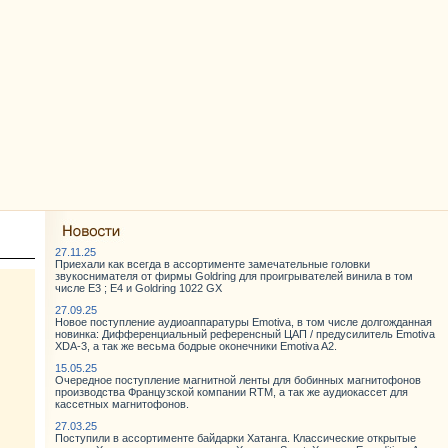
27.11.25
Приехали как всегда в ассортименте замечательные головки
звукоснимателя от фирмы Goldring для проигрывателей винила в том
числе E3 ; E4 и Goldring 1022 GX
27.09.25
Новое поступление аудиоаппаратуры Emotiva, в том числе долгожданная
новинка: Дифференциальный референсный ЦАП / предусилитель Emotiva
XDA-3, а так же весьма бодрые оконечники Emotiva A2.
15.05.25
Очередное поступление магнитной ленты для бобинных магнитофонов
производства Французской компании RTM, а так же аудиокассет для
кассетных магнитофонов.
27.03.25
Поступили в ассортименте байдарки Хатанга. Классические открытые