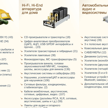
Х !!!) (43)
CD-проигрыватели и транспорты (18)
Акустические сис
акустика) (39)
E (34)
Цифро-аналоговые преобразователи
(ЦАП), АЦП, USB-S/PDIF интерфейсы и
3-х полосные акус
прочее... (23)
Коаксиальные дина
я рыбалок и
Усилители транзисторные и гибридные (21)
ые жилеты и
САБВУФЕРЫ (12)
Усилители ламповые (38)
Динамики (штучно,
 (67)
Фонокорректоры, МС-трансформаторы (5)
Усилители (монобл
уризма,
Проигрыватели винила, головки
Усилители (двухка
звукоснимателей ММ-МС, тонармы,
Усилители (четырё
шеллы, аксессуары для винила (136)
 ним (1)
Усилители (5-и и 6
Акустические системы и сабвуферы (83)
и (плиты)
Головные устройст
Наушники, усилители/ЦАП и аксессуары
Bluetooth; камеры; 
для наушников (106)
Дополнительное об
Сетевые фильтры, кондиционеры,
ения (1)
конденсаторы, конне
стабилизаторы. (2)
Кабели межблочные, акустические,
сетевые, цифровые, видео. (107)
Аксессуары (разъёмы RCA, XLR, сетевые,
акустические; шипы и т.д.) (59)
Лампы для аудио и гитарного