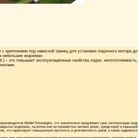
е с креплением под навесной транец для установки лодочного мотора до
на небольших водоемах.
б.) – это повышает эксплуатационные свойства лодки: непотопляемость,
екатами.
производителя MehlerTehnologies, что значительно продлевает срок эксплуатации лодк
закрытых водоемах, на волне или на порожистых мелких реках, среди коряг и камышей
ом, что гарантирует повышенную прочность и долговечность швов, а также надежност
отсека, при этом перегородки находятся под поворотными уключинами, поэтому даже в