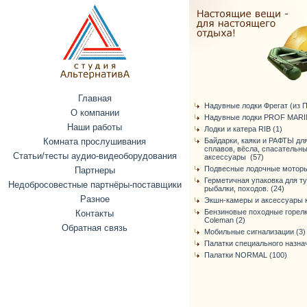
Главная
Надувные лодки Фрегат (из ПВ
О компании
Надувные лодки PROF MARIN
Наши работы
Лодки и катера RIB (1)
Комната прослушивания
Байдарки, каяки и РАФТЫ дл
сплавов, вёсла, спасательн
Статьи/тесты аудио-видеоборудования
аксессуары (57)
Подвесные лодочные моторы
Партнеры
Герметичная упаковка для т
Недобросовестные партнёры-поставщики
рыбалки, походов. (24)
Разное
Экшн-камеры и аксессуары к
Бензиновые походные горелк
Контакты
Coleman (2)
Обратная связь
Мобильные сигнализации (3)
Палатки специального назнач
Палатки NORMAL (100)