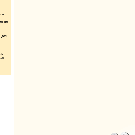
 на
иевые
й для
ным
дает