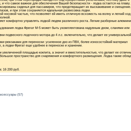
 и что самое важное для обеспечения Вашей безопасности - лодка остается на плаву.
иксированы сиденья для пассажиров, что предотвращает их выскакивание и смещение.
пазов, и при этом сохраняется идеальная развесовка лодки.
ой носовой частью, что позволяет ей иметь отличную всхожесть на волну и легкий ход
волной.
ляет комфортно управлять лодкой людям различного роста. Легкие разборные алюмин
орудования лодка Фрегат М-5 может быть укомплектована надувным дном, сланями или
ки подвесного лодочного мотора до 4 л.с. включительно, что делает ее универсально
и-рюкзаками для переноски: усиленное дно из ПВХ, более износостойкий материал
, а лодки Фрегат еще удобнее в переноске и хранении.
 увеличенной площадью кокпита, а значит и вместительностью, что делает ее отлич
 большое пространство для снаряжения и комфортного размещения. Лодка также обла
: 16 200 руб.
аксессуары (57)