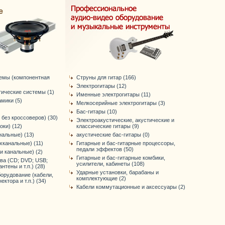
темы (компонентная
Струны для гитар (166)
Электрогитары (12)
тические системы (1)
Именные электрогитары (11)
мики (5)
Мелкосерийные электрогитары (3)
Бас-гитары (10)
 без кроссоверов) (30)
Электроакустические, акустические и
оки) (12)
классические гитары (9)
нальные) (13)
акустические бас-гитары (0)
хканальные) (11)
Гитарные и бас-гитарные процессоры,
педали эффектов (50)
-и канальные) (2)
Гитарные и бас-гитарные комбики,
ва (CD; DVD; USB;
усилители, кабинеты (108)
антены и т.п.) (28)
Ударные установки, барабаны и
орудование (кабели,
комплектующие (2)
ктора и т.п.) (34)
Кабели коммутационные и аксессуары (2)