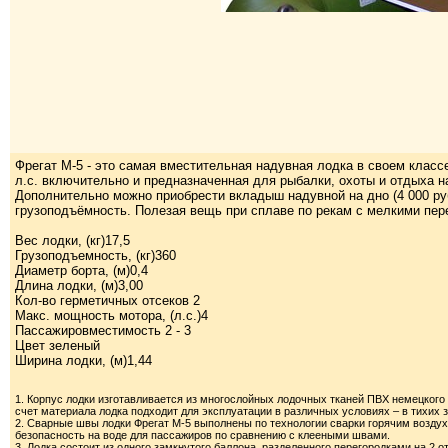
Фрегат М-5 - это самая вместительная надувная лодка в своем класс
л.с. включительно и предназначенная для рыбалки, охоты и отдыха 
Дополнительно можно приобрести вкладыш надувной на дно (4 000 ру
грузоподъёмность. Полезая вещь при сплаве по рекам с мелкими пер
Вес лодки, (кг)17,5
Грузоподъемность, (кг)360
Диаметр борта, (м)0,4
Длина лодки, (м)3,00
Кол-во герметичных отсеков 2
Макс. мощность мотора, (л.с.)4
Пассажировместимость 2 - 3
Цвет зеленый
Ширина лодки, (м)1,44
1. Корпус лодки изготавливается из многослойных лодочных тканей ПВХ немецкого 
счет материала лодка подходит для эксплуатации в различных условиях – в тихих 
2. Сварные швы лодки Фрегат М-5 выполнены по технологии сварки горячим воздух
безопасность на воде для пассажиров по сравнению с клееными швами.
3. Лодка состоит из одного замкнутого баллона, разделенного перегородками на 2 