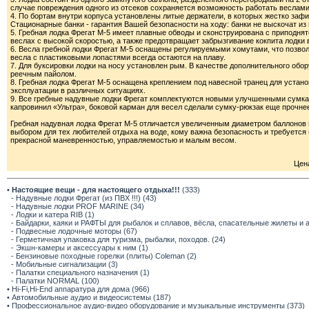
случае повреждения одного из отсеков сохраняется возможность работать веслами,
4. По бортам внутри корпуса установлены литые держатели, в которых жестко заф
Стационарные банки - гарантия Вашей безопасности на ходу: банки не выскочат из 
5. Гребная лодка Фрегат М-5 имеет плавные обводы и сконструирована с приподнят
веслах с высокой скоростью, а также предотвращает забрызгивание кокпита лодки 
6. Весла гребной лодки Фрегат М-5 оснащены регулируемыми хомутами, что позво
весла с пластиковыми лопастями всегда остаются на плаву.
7. Для буксировки лодки на носу установлен рым. В качестве дополнительного об
реечным пайолом.
8. Гребная лодка Фрегат М-5 оснащена креплением под навесной транец для установ
эксплуатации в различных ситуациях.
9. Все гребные надувные лодки Фрегат комплектуются новыми улучшенными сумкам
капровинил «Ультра», боковой карман для весел сделали сумку-рюкзак еще прочнее
Гребная надувная лодка Фрегат М-5 отличается увеличенным диаметром баллонов и
выбором для тех любителей отдыха на воде, кому важна безопасность и требуется
прекрасной маневренностью, управляемостью и малым весом.
Цена
•
Настоящие вещи - для настоящего отдыха!!!
(333)
- Надувные лодки Фрегат (из ПВХ !!!) (43)
- Надувные лодки PROF MARINE (34)
- Лодки и катера RIB (1)
- Байдарки, каяки и РАФТЫ для рыбалок и сплавов, вёсла, спасательные жилеты и 
- Подвесные лодочные моторы (67)
- Герметичная упаковка для туризма, рыбалки, походов. (24)
- Экшн-камеры и аксессуары к ним (1)
- Бензиновые походные горелки (плиты) Coleman (2)
- Мобильные сигнализации (3)
- Палатки специального назначения (1)
- Палатки NORMAL (100)
• Hi-Fi,Hi-End аппаратура для дома (966)
• Автомобильные аудио и видеосистемы (187)
• Профессиональное аудио-видео оборудование и музыкальные инструменты (373)