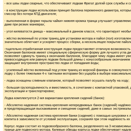
- все швы лодки сварные, что обеспечивают лодкам Фрегат долгий срок службы и 
- в конструкции лодки использован принцип баллона переменного диаметра, котор
глиссер без потери КПД двигателя;
- выполненная в форме «крыла чайки» нижняя кромка транца улучшает управляемо
даже при резких маневрах;
- угол килеватости днища – максимальный в данном классе, что гарантирует необы
- жёстко вклеенный по углом транец для установки мотора и пайол (пол) изготовл
значительно облегчает и ускоряет процесс сборки, а нескользящее покрытие пайо
-тщательно отработанная конструкция лодки предоставляет отличную возможность
Окончания баллонов имеют специальную сферическую форму для лучшего угла дифф
позволяют сдвинуть транец к окончанию баллонов, благодаря чему лодка имеет уве
превосходящую или равную лодкам большой длины с конусообразным окончанием б
защищают внутреннее пространство лодки от попадания воды;
- усиленный жёстко вклеенный под углом транец из морской фанеры в совокупност
лодку с более тяжелыми 4-х тактными моторами без ущерба в выборе максимальн
- лодка оснащены сливным клапаном, который позволяет осушать палубу на ходу;
- большая грузоподъемность и вместимость, в сочетании с компактной упаковкой
эксплуатации и транспортировке;
Лодка комплектуется 2-мя вариантами крепления сидений (банок):
- Абсолютно надежная система крепления непередвижных банок (сидений) надёжн
и предотвращающая выскакивание и смещение сидений, даже в самых экстремаль
- Абсолютно надежная система крепления банки (сидения) с помощью шнуровки к 
кокпита в зависимости от условий эксплуатации, сохраняя при этом надёжность и
Корпус лодки состоит из подковообразного баллона, разделенного на 3 независим
транце для подвесного мотора. Килевые обводы корпуса лодки обеспечивает надув