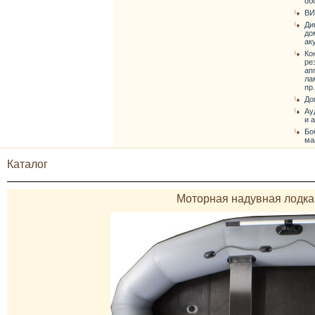
об
ВИ
Ди
до
ак
Ко
ре
ап
ла
пр.
До
Ау
и 
Бо
ма
Каталог
Моторная надувная лодка 