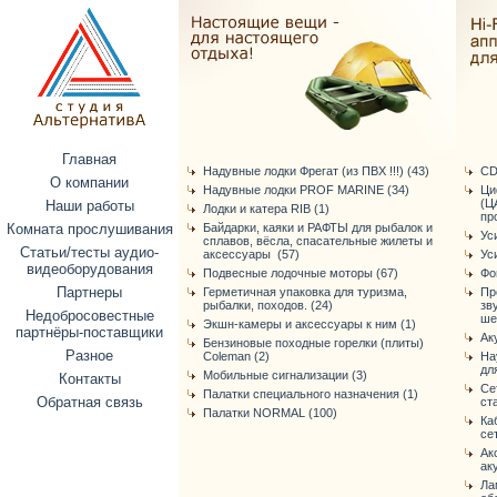
Главная
Надувные лодки Фрегат (из ПВХ !!!) (43)
CD
О компании
Надувные лодки PROF MARINE (34)
Ци
(Ц
Наши работы
Лодки и катера RIB (1)
про
Комната прослушивания
Байдарки, каяки и РАФТЫ для рыбалок и
Ус
сплавов, вёсла, спасательные жилеты и
Статьи/тесты аудио-
аксессуары (57)
Ус
видеоборудования
Подвесные лодочные моторы (67)
Фо
Партнеры
Герметичная упаковка для туризма,
Пр
рыбалки, походов. (24)
зв
Недобросовестные
ше
Экшн-камеры и аксессуары к ним (1)
партнёры-поставщики
Ак
Бензиновые походные горелки (плиты)
Разное
Coleman (2)
На
дл
Мобильные сигнализации (3)
Контакты
Се
Палатки специального назначения (1)
Обратная связь
ст
Палатки NORMAL (100)
Ка
се
Ак
ак
Ла