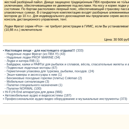
жесткий разборный пайол. Днище защищено традиционным ПВХ-профилем не только 
уключинами, обеспечивающими ее движение под веслами. На носу и корме лодки у
состоянии. По бортам расположен леерный пояс, обеспечивающий страховку пасса
упаковочных сумках. В стандартную комплектацию входят разборные алюминиевые 
мотором до 10 л.с. Для индивидуального дооснащения мы предлагаем серию аксессуа
консоль дистанционного управления, тент.
Лодки Фрегат серии «Pro» - не требуют регистрации в ГИМС, если Вы устанавливае
(10,88 л.с.) включительно
Цена: 30 500 руб
•
Настоящие вещи - для настоящего отдыха!!!
(333)
- Надувные лодки Фрегат (из ПВХ !!!) (43)
- Надувные лодки PROF MARINE (34)
- Лодки и катера RIB (1)
- Байдарки, каяки и РАФТЫ для рыбалок и сплавов, вёсла, спасательные жилеты и 
- Подвесные лодочные моторы (67)
- Герметичная упаковка для туризма, рыбалки, походов. (24)
- Экшн-камеры и аксессуары к ним (1)
- Бензиновые походные горелки (плиты) Coleman (2)
- Мобильные сигнализации (3)
- Палатки специального назначения (1)
- Палатки NORMAL (100)
• Hi-Fi,Hi-End аппаратура для дома (966)
• Автомобильные аудио и видеосистемы (187)
• Профессиональное аудио-видео оборудование и музыкальные инструменты (373)