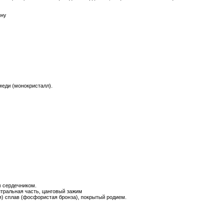
ину
еди (монокристалл).
м сердечником.
ральная часть, цанговый зажим
) сплав (фосфористая бронза), покрытый родием.