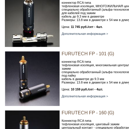
коннектор RCA типа
тефлоновая изоляция, МНОГОЖИЛЬНАЯ центр
специально обработанный (альфа-технология
для кабелей под зажим
кабель до 9.3 мм в диаметре
Размеры: 13.8 мм в диаметре х 54 мм в длин
Цена:
11 745 руб./сет - 4шт.
Дополнительная информация >
FURUTECH FP - 101 (G)
коннектор RCA типа
тефлоновая изоляция, многожильная централ
зажим
специально обработанный (альфа-технология
под пайку
кабель в диаметре до 9.3 мм
Размеры: 13.8 мм в диаметре х 54 мм в длин
Цена:
10 159 руб./сет - 4шт.
Дополнительная информация >
FURUTECH FP - 160 (G)
Коннектор RCA типа
тефлоновая изоляция, цанговый зажим
центральный контакт - специально обработа