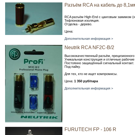
Разъём RCA на кабель до 8,1м
RCA разъём High-End c цанговым зажимом (
Тефлоновая изоляция.
Отделка - дерево.
Цена:
Дополнительная информация >
Neutrik RCA NF2C-B/2
Высококачественный разъём, прецизионного
Уникальная конструкция и отличные рабочие
Постоянно защищённый сигнальный контакт.
Под пайку.
Для тех, кто не ищет компромисы.
Цена:
1 350 руб/пара
Дополнительная информация >
FURUTECH FP - 106 R