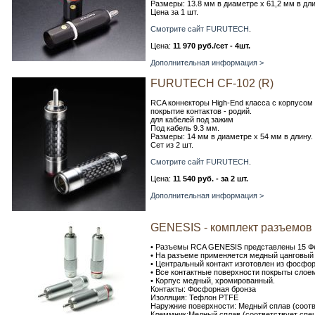
Размеры: 13.8 мм в диаметре х 61,2 мм в дл
Цена за 1 шт.
Смотрите сайт FURUTECH
.
Цена:
11 970 руб./сет - 4шт.
Дополнительная информация >
FURUTECH CF-102 (R)
RCA коннекторы High-End класса с корпусом
покрытие контактов - родий.
для кабелей под зажим
Под кабель 9.3 мм.
Размеры: 14 мм в диаметре х 54 мм в длину.
Сет из 2 шт.
Смотрите сайт FURUTECH
.
Цена:
11 540 руб. - за 2 шт.
Дополнительная информация >
GENESIS - комплект разъемо
• Разъемы RCA GENESIS представлены 15 Фе
• На разъеме применяется медный цанговый 
• Центральный контакт изготовлен из фосфо
• Все контактные поверхности покрыты слое
• Корпус медный, хромированный.
Контакты: Фосфорная бронза
Изоляция: Тефлон PTFE
Наружние поверхности: Медный сплав (соот
Клеммник:Медный сплав (соответствует сп