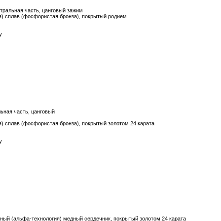
альная часть, цанговый зажим
) сплав (фосфористая бронза), покрытый родием.
у
ьная часть, цанговый
) сплав (фосфористая бронза), покрытый золотом 24 карата
у
нный (альфа-технология) медный сердечник, покрытый золотом 24 карата