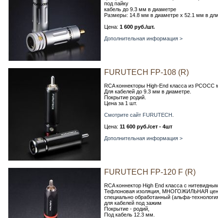
под пайку
кабель до 9.3 мм в диаметре
Размеры: 14.8 мм в диаметре х 52.1 мм в дл
Цена:
1 600 руб./шт.
Дополнительная информация >
FURUTECH FP-108 (R)
RCA коннекторы High-End класса из PCOCC м
Для кабелей до 9.3 мм в диаметре.
Покрытие родий.
Цена за 1 шт.
Смотрите сайт FURUTECH
.
Цена:
11 600 руб./сет - 4шт
Дополнительная информация >
FURUTECH FP-120 F (R)
RCA коннектор High End класса с нитевидны
Тефлоновая изоляция, МНОГОЖИЛЬНАЯ цент
специально обработанный (альфа-технология
для кабелей под зажим
Покрытие - родий,
Под кабель 12.3 мм.