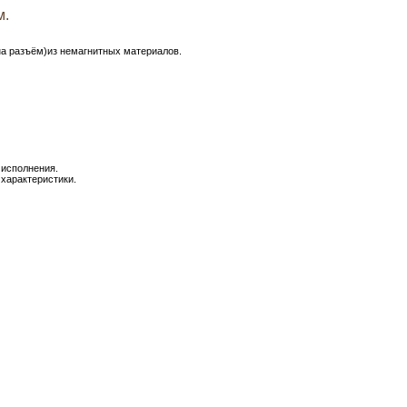
м.
на разъём)из немагнитных материалов.
 исполнения.
 характеристики.