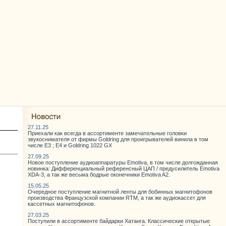
27.11.25
Приехали как всегда в ассортименте замечательные головки
звукоснимателя от фирмы Goldring для проигрывателей винила в том
числе E3 ; E4 и Goldring 1022 GX
27.09.25
Новое поступление аудиоаппаратуры Emotiva, в том числе долгожданная
новинка: Дифференциальный референсный ЦАП / предусилитель Emotiva
XDA-3, а так же весьма бодрые оконечники Emotiva A2.
15.05.25
Очередное поступление магнитной ленты для бобинных магнитофонов
производства Французской компании RTM, а так же аудиокассет для
кассетных магнитофонов.
27.03.25
Поступили в ассортименте байдарки Хатанга. Классические открытые