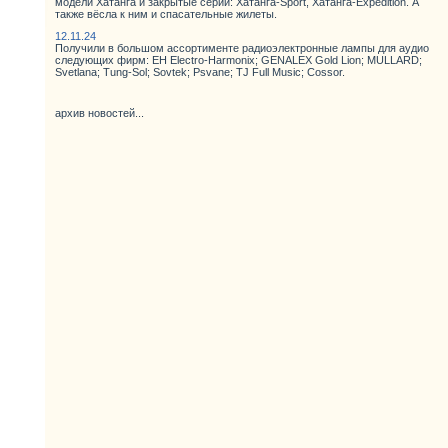
модели Хатанга и закрытые серии: Хатанга-Sport, Хатанга-Expedition. А
также вёсла к ним и спасательные жилеты.
12.11.24
Получили в большом ассортименте радиоэлектронные лампы для аудио
следующих фирм: EH Electro-Harmonix; GENALEX Gold Lion; MULLARD;
Svetlana; Tung-Sol; Sovtek; Psvane; TJ Full Music; Cossor.
архив новостей...