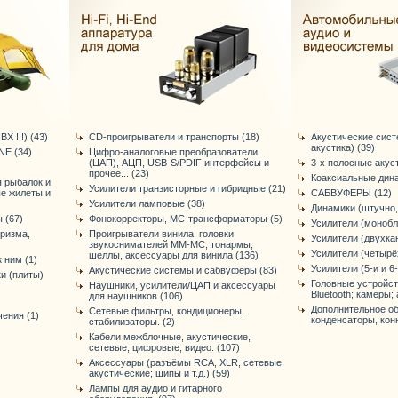
Х !!!) (43)
CD-проигрыватели и транспорты (18)
Акустические сис
акустика) (39)
E (34)
Цифро-аналоговые преобразователи
(ЦАП), АЦП, USB-S/PDIF интерфейсы и
3-х полосные акус
прочее... (23)
Коаксиальные дина
я рыбалок и
Усилители транзисторные и гибридные (21)
ые жилеты и
САБВУФЕРЫ (12)
Усилители ламповые (38)
Динамики (штучно,
 (67)
Фонокорректоры, МС-трансформаторы (5)
Усилители (монобл
уризма,
Проигрыватели винила, головки
Усилители (двухка
звукоснимателей ММ-МС, тонармы,
Усилители (четырё
шеллы, аксессуары для винила (136)
 ним (1)
Усилители (5-и и 6
Акустические системы и сабвуферы (83)
и (плиты)
Головные устройст
Наушники, усилители/ЦАП и аксессуары
Bluetooth; камеры; 
для наушников (106)
Дополнительное об
Сетевые фильтры, кондиционеры,
ения (1)
конденсаторы, конне
стабилизаторы. (2)
Кабели межблочные, акустические,
сетевые, цифровые, видео. (107)
Аксессуары (разъёмы RCA, XLR, сетевые,
акустические; шипы и т.д.) (59)
Лампы для аудио и гитарного