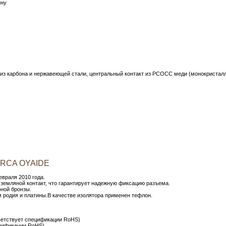
ину
 из карбона и нержавеющей стали, центральный контакт из PCOCC меди (монокристалл
в RCA OYAIDE
враля 2010 года.
земляной контакт, что гарантирует надежную фиксацию разъема.
рной бронзы.
м родия и платины.В качестве изолятора применен тефлон.
ветствует спецификации RoHS)
ецификации RoHS)