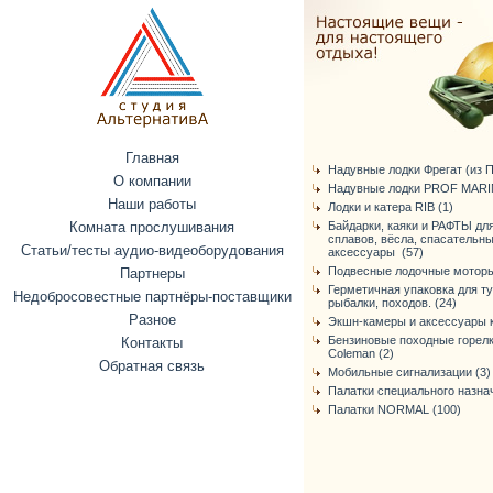
Главная
Надувные лодки Фрегат (из ПВ
О компании
Надувные лодки PROF MARIN
Наши работы
Лодки и катера RIB (1)
Комната прослушивания
Байдарки, каяки и РАФТЫ дл
сплавов, вёсла, спасательн
Статьи/тесты аудио-видеоборудования
аксессуары (57)
Подвесные лодочные моторы
Партнеры
Герметичная упаковка для т
Недобросовестные партнёры-поставщики
рыбалки, походов. (24)
Разное
Экшн-камеры и аксессуары к
Бензиновые походные горелк
Контакты
Coleman (2)
Обратная связь
Мобильные сигнализации (3)
Палатки специального назнач
Палатки NORMAL (100)