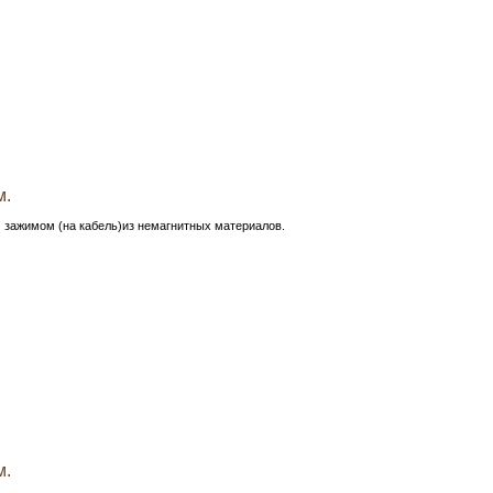
м.
 зажимом (на кабель)из немагнитных материалов.
м.