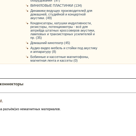
оборудования (97)
ВИНИЛОВЫЕ ПЛАСТИНКИ (134)
Динамики ведущих производителей для
домашней, студийной и концертной
акустики. (49)
Конденсаторы, катушки индуктивности,
резисторы, потенциометры - всё для
апгрейда штатных кроссоверов акустики,
ламповых и транзисторных усилителей и
пр. (35)
Домашний кинотеатр (45)
Аудио-видео мебель и стойки под акустику
и аппаратуру (8)
Бобинные и кассетные магнитофоны,
магнитная лента и кассеты (0)
коннекторы
м.
на разъём)из немагнитных материалов.