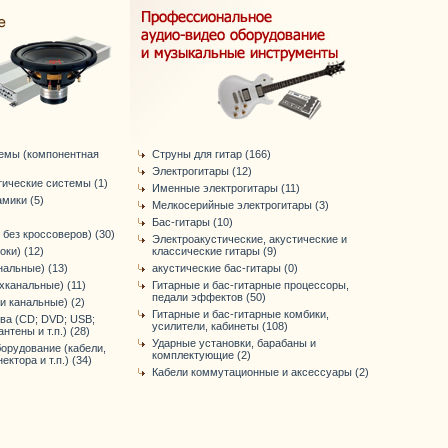
темы (компонентная
Струны для гитар (166)
Электрогитары (12)
тические системы (1)
Именные электрогитары (11)
мики (5)
Мелкосерийные электрогитары (3)
Бас-гитары (10)
 без кроссоверов) (30)
Электроакустические, акустические и
оки) (12)
классические гитары (9)
нальные) (13)
акустические бас-гитары (0)
хканальные) (11)
Гитарные и бас-гитарные процессоры,
педали эффектов (50)
-и канальные) (2)
Гитарные и бас-гитарные комбики,
ва (CD; DVD; USB;
усилители, кабинеты (108)
антены и т.п.) (28)
Ударные установки, барабаны и
орудование (кабели,
комплектующие (2)
ктора и т.п.) (34)
Кабели коммутационные и аксессуары (2)