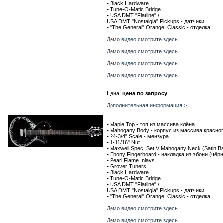
• Black Hardware
• Tune-O-Matic Bridge
• USA DMT "Flatline" /
USA DMT "Nostalgia" Pickups - датчики.
• "The General" Orange, Classic - отделка.
Демо видео смотрите здесь
Демо видео смотрите здесь
Демо видео смотрите здесь
Демо видео смотрите здесь
Цена:
цена по запросу
Дополнительная информация >
• Maple Top - топ из массива клёна
• Mahogany Body - корпус из массива красно
• 24-3/4" Scale - мензура
• 1-11/16" Nut
• Maxwell Spec. Set V Mahogany Neck (Satin Ba
• Ebony Fingerboard - накладка из эбони (чёр
• Pearl Flame Inlays
• Grover Tuners
• Black Hardware
• Tune-O-Matic Bridge
• USA DMT "Flatline" /
USA DMT "Nostalgia" Pickups - датчики.
• "The General" Orange, Classic - отделка.
Демо видео смотрите здесь
Демо видео смотрите здесь