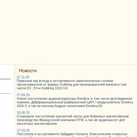
27.11.25
Приехали как всегда в ассортименте замечательные головки
звукоснимателя от фирмы Goldring для проигрывателей винила в том
числе E3 ; E4 и Goldring 1022 GX
27.09.25
Новое поступление аудиоаппаратуры Emotiva, в том числе долгожданная
новинка: Дифференциальный референсный ЦАП / предусилитель Emotiva
XDA-3, а так же весьма бодрые оконечники Emotiva A2.
15.05.25
Очередное поступление магнитной ленты для бобинных магнитофонов
производства Французской компании RTM, а так же аудиокассет для
кассетных магнитофонов.
27.03.25
Поступили в ассортименте байдарки Хатанга. Классические открытые