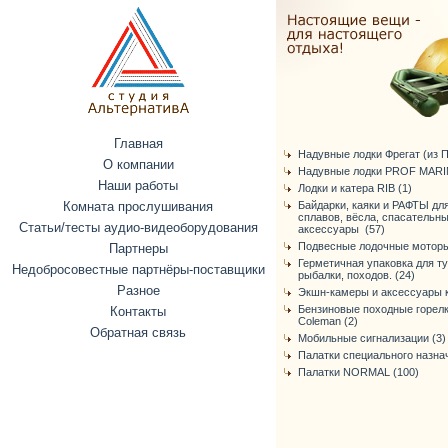
Главная
Надувные лодки Фрегат (из ПВ
О компании
Надувные лодки PROF MARIN
Наши работы
Лодки и катера RIB (1)
Комната прослушивания
Байдарки, каяки и РАФТЫ дл
сплавов, вёсла, спасательн
Статьи/тесты аудио-видеоборудования
аксессуары (57)
Подвесные лодочные моторы
Партнеры
Герметичная упаковка для т
Недобросовестные партнёры-поставщики
рыбалки, походов. (24)
Разное
Экшн-камеры и аксессуары к
Бензиновые походные горелк
Контакты
Coleman (2)
Обратная связь
Мобильные сигнализации (3)
Палатки специального назнач
Палатки NORMAL (100)