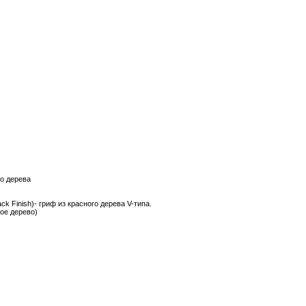
го дерева
ck Finish)- гриф из красного дерева V-типа.
ное дерево)