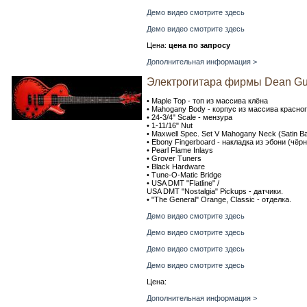
Демо видео смотрите здесь
Демо видео смотрите здесь
Цена:
цена по запросу
Дополнительная информация >
Электрогитара фирмы Dean G
• Maple Top - топ из массива клёна
• Mahogany Body - корпус из массива красно
• 24-3/4" Scale - мензура
• 1-11/16" Nut
• Maxwell Spec. Set V Mahogany Neck (Satin Ba
• Ebony Fingerboard - накладка из эбони (чёр
• Pearl Flame Inlays
• Grover Tuners
• Black Hardware
• Tune-O-Matic Bridge
• USA DMT "Flatline" /
USA DMT "Nostalgia" Pickups - датчики.
• "The General" Orange, Classic - отделка.
Демо видео смотрите здесь
Демо видео смотрите здесь
Демо видео смотрите здесь
Демо видео смотрите здесь
Цена:
Дополнительная информация >