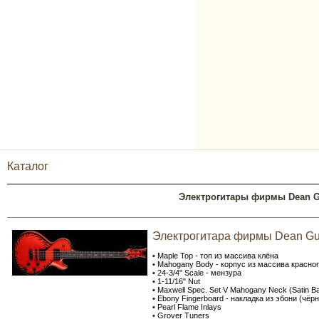
Каталог
Электрогитары фирмы Dean G
Электрогитара фирмы Dean G
• Maple Top - топ из массива клёна
• Mahogany Body - корпус из массива красно
• 24-3/4" Scale - мензура
• 1-11/16" Nut
• Maxwell Spec. Set V Mahogany Neck (Satin Ba
• Ebony Fingerboard - накладка из эбони (чёр
• Pearl Flame Inlays
• Grover Tuners