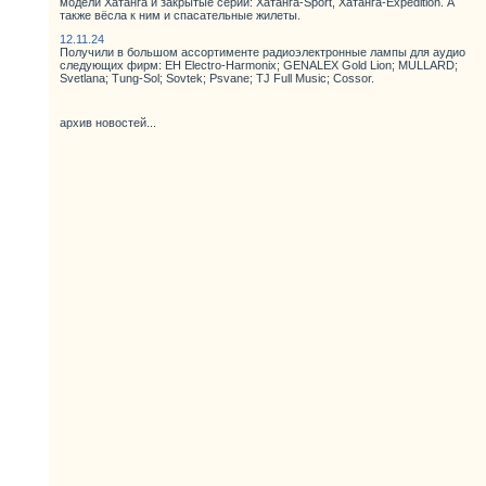
модели Хатанга и закрытые серии: Хатанга-Sport, Хатанга-Expedition. А
также вёсла к ним и спасательные жилеты.
12.11.24
Получили в большом ассортименте радиоэлектронные лампы для аудио
следующих фирм: EH Electro-Harmonix; GENALEX Gold Lion; MULLARD;
Svetlana; Tung-Sol; Sovtek; Psvane; TJ Full Music; Cossor.
архив новостей...