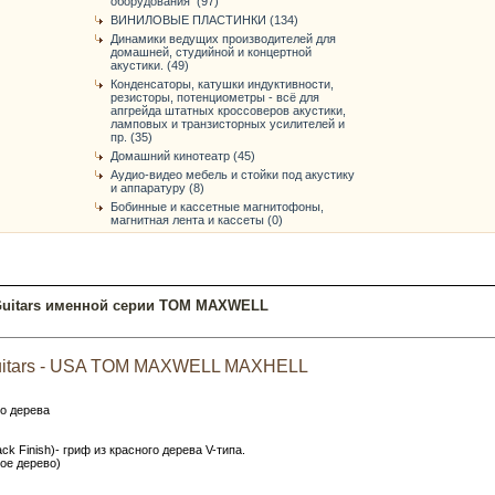
оборудования (97)
ВИНИЛОВЫЕ ПЛАСТИНКИ (134)
Динамики ведущих производителей для
домашней, студийной и концертной
акустики. (49)
Конденсаторы, катушки индуктивности,
резисторы, потенциометры - всё для
апгрейда штатных кроссоверов акустики,
ламповых и транзисторных усилителей и
пр. (35)
Домашний кинотеатр (45)
Аудио-видео мебель и стойки под акустику
и аппаратуру (8)
Бобинные и кассетные магнитофоны,
магнитная лента и кассеты (0)
uitars именной серии TOM MAXWELL
uitars - USA TOM MAXWELL MAXHELL
го дерева
ck Finish)- гриф из красного дерева V-типа.
ное дерево)