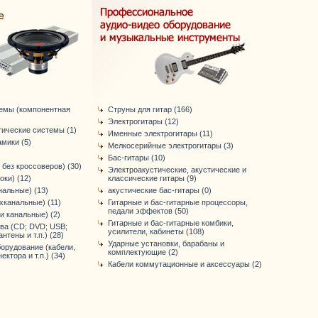
темы (компонентная
Струны для гитар (166)
Электрогитары (12)
тические системы (1)
Именные электрогитары (11)
мики (5)
Мелкосерийные электрогитары (3)
Бас-гитары (10)
 без кроссоверов) (30)
Электроакустические, акустические и
оки) (12)
классические гитары (9)
нальные) (13)
акустические бас-гитары (0)
хканальные) (11)
Гитарные и бас-гитарные процессоры,
педали эффектов (50)
-и канальные) (2)
Гитарные и бас-гитарные комбики,
ва (CD; DVD; USB;
усилители, кабинеты (108)
антены и т.п.) (28)
Ударные установки, барабаны и
орудование (кабели,
комплектующие (2)
ктора и т.п.) (34)
Кабели коммутационные и аксессуары (2)