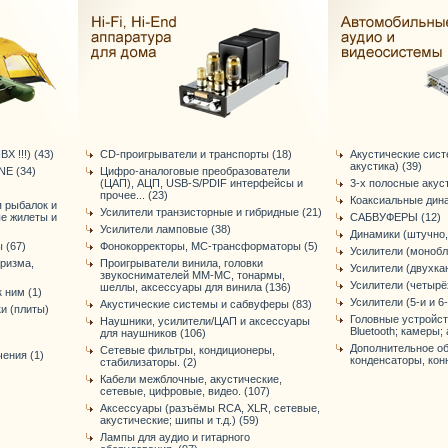
Х !!!) (43)
CD-проигрыватели и транспорты (18)
Акустические сис
акустика) (39)
E (34)
Цифро-аналоговые преобразователи
(ЦАП), АЦП, USB-S/PDIF интерфейсы и
3-х полосные акус
прочее... (23)
Коаксиальные дина
я рыбалок и
Усилители транзисторные и гибридные (21)
ые жилеты и
САБВУФЕРЫ (12)
Усилители ламповые (38)
Динамики (штучно,
 (67)
Фонокорректоры, МС-трансформаторы (5)
Усилители (монобл
уризма,
Проигрыватели винила, головки
Усилители (двухка
звукоснимателей ММ-МС, тонармы,
Усилители (четырё
шеллы, аксессуары для винила (136)
 ним (1)
Усилители (5-и и 6
Акустические системы и сабвуферы (83)
и (плиты)
Головные устройст
Наушники, усилители/ЦАП и аксессуары
Bluetooth; камеры; 
для наушников (106)
Дополнительное об
Сетевые фильтры, кондиционеры,
ения (1)
конденсаторы, конне
стабилизаторы. (2)
Кабели межблочные, акустические,
сетевые, цифровые, видео. (107)
Аксессуары (разъёмы RCA, XLR, сетевые,
акустические; шипы и т.д.) (59)
Лампы для аудио и гитарного