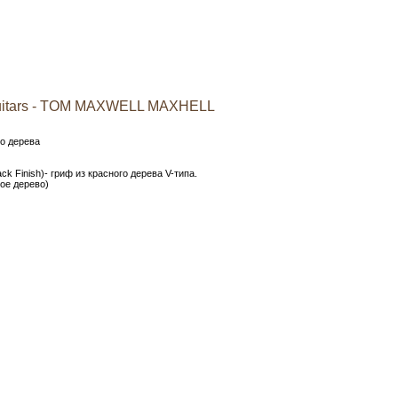
uitars - TOM MAXWELL MAXHELL
го дерева
ck Finish)- гриф из красного дерева V-типа.
ное дерево)