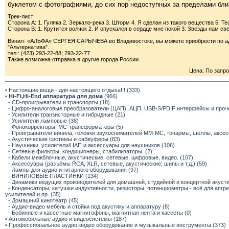
буклетом с фотографиями, до сих пор недоступных за пределами близк
Трек-лист
Сторона A: 1. Гуляка 2. Зеркало-река 3. Шторм 4. Я сделан из такого вещества 5. Те
Сторона B: 1. Крутится волчок 2. И опускался в сердце мне покой 3. Звезды нам св
Винил- «АЛЬФА» СЕРГЕЯ САРЫЧЕВА во Владивостоке, вы можете приобрести по адре
"Альтернатива".
тел.: (423) 293-22-88; 293-22-77
Также возможна отправка в другие города России.
Цена: По запр
• Настоящие вещи - для настоящего отдыха!!! (333)
•
Hi-Fi,Hi-End аппаратура для дома
(966)
- CD-проигрыватели и транспорты (18)
- Цифро-аналоговые преобразователи (ЦАП), АЦП, USB-S/PDIF интерфейсы и прочее
- Усилители транзисторные и гибридные (21)
- Усилители ламповые (38)
- Фонокорректоры, МС-трансформаторы (5)
- Проигрыватели винила, головки звукоснимателей ММ-МС, тонармы, шеллы, аксес
- Акустические системы и сабвуферы (83)
- Наушники, усилители/ЦАП и аксессуары для наушников (106)
- Сетевые фильтры, кондиционеры, стабилизаторы. (2)
- Кабели межблочные, акустические, сетевые, цифровые, видео. (107)
- Аксессуары (разъёмы RCA, XLR, сетевые, акустические; шипы и т.д.) (59)
- Лампы для аудио и гитарного оборудования (97)
- ВИНИЛОВЫЕ ПЛАСТИНКИ (134)
- Динамики ведущих производителей для домашней, студийной и концертной акустик
- Конденсаторы, катушки индуктивности, резисторы, потенциометры - всё для апг
усилителей и пр. (35)
- Домашний кинотеатр (45)
- Аудио-видео мебель и стойки под акустику и аппаратуру (8)
- Бобинные и кассетные магнитофоны, магнитная лента и кассеты (0)
• Автомобильные аудио и видеосистемы (187)
• Профессиональное аудио-видео оборудование и музыкальные инструменты (373)