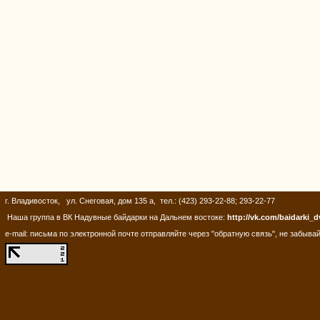
г. Владивосток, ул. Снеговая, дом 135 а, тел.: (423) 293-22-88; 293-22-77
Наша группа в ВК Надувные байдарки на Дальнем востоке:
http://vk.com/baidarki_d
e-mail: письма по электронной почте отправляйте через "обратную связь", не забывай