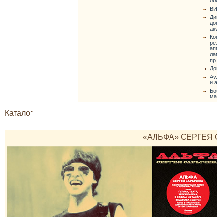
об
ВИ
Ди
до
ак
Ко
ре
ап
ла
пр.
До
Ау
и 
Бо
ма
Каталог
«АЛЬФА» СЕРГЕЯ