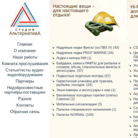
Главная
Надувные лодки Фрегат (из ПВХ !!!) (43)
CD
О компании
Надувные лодки PROF MARINE (34)
Ци
(Ц
Наши работы
Лодки и катера RIB (1)
про
Комната прослушивания
Байдарки, каяки и РАФТЫ для рыбалок и
Ус
сплавов, вёсла, спасательные жилеты и
Статьи/тесты аудио-
аксессуары (57)
Ус
видеоборудования
Подвесные лодочные моторы (67)
Фо
Партнеры
Герметичная упаковка для туризма,
Пр
рыбалки, походов. (24)
зв
Недобросовестные
ше
Экшн-камеры и аксессуары к ним (1)
партнёры-поставщики
Ак
Бензиновые походные горелки (плиты)
Разное
Coleman (2)
На
дл
Мобильные сигнализации (3)
Контакты
Се
Палатки специального назначения (1)
Обратная связь
ст
Палатки NORMAL (100)
Ка
се
Ак
ак
Ла