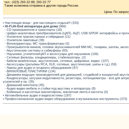
тел.: (423) 293-22-88; 293-22-77
Также возможна отправка в другие города России.
Цена: По запрос
• Настоящие вещи - для настоящего отдыха!!! (333)
•
Hi-Fi,Hi-End аппаратура для дома
(966)
- CD-проигрыватели и транспорты (18)
- Цифро-аналоговые преобразователи (ЦАП), АЦП, USB-S/PDIF интерфейсы и прочее
- Усилители транзисторные и гибридные (21)
- Усилители ламповые (38)
- Фонокорректоры, МС-трансформаторы (5)
- Проигрыватели винила, головки звукоснимателей ММ-МС, тонармы, шеллы, аксес
- Акустические системы и сабвуферы (83)
- Наушники, усилители/ЦАП и аксессуары для наушников (106)
- Сетевые фильтры, кондиционеры, стабилизаторы. (2)
- Кабели межблочные, акустические, сетевые, цифровые, видео. (107)
- Аксессуары (разъёмы RCA, XLR, сетевые, акустические; шипы и т.д.) (59)
- Лампы для аудио и гитарного оборудования (97)
- ВИНИЛОВЫЕ ПЛАСТИНКИ (134)
- Динамики ведущих производителей для домашней, студийной и концертной акустик
- Конденсаторы, катушки индуктивности, резисторы, потенциометры - всё для апг
усилителей и пр. (35)
- Домашний кинотеатр (45)
- Аудио-видео мебель и стойки под акустику и аппаратуру (8)
- Бобинные и кассетные магнитофоны, магнитная лента и кассеты (0)
• Автомобильные аудио и видеосистемы (187)
• Профессиональное аудио-видео оборудование и музыкальные инструменты (373)