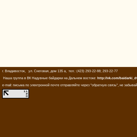
г. Владивосток, ул. Снеговая, дом 135 а, тел.: (423) 293-22-88; 293-22-77
Наша группа в ВК Надувные байдарки на Дальнем востоке:
http://vk.com/baidarki_d
e-mail: письма по электронной почте отправляйте через "обратную связь", не забывай