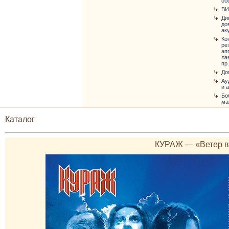
об
ВИ
Ди
до
ак
Ко
ре
ап
ла
пр.
До
Ау
и 
Бо
ма
Каталог
КУРАЖ — «Ветер в