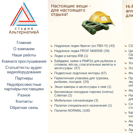
Главная
Надувные лодки Фрегат (из ПВХ !!!) (43)
CD
О компании
Надувные лодки PROF MARINE (34)
Ци
(Ц
Наши работы
Лодки и катера RIB (1)
про
Комната прослушивания
Байдарки, каяки и РАФТЫ для рыбалок и
Ус
сплавов, вёсла, спасательные жилеты и
Статьи/тесты аудио-
аксессуары (57)
Ус
видеоборудования
Подвесные лодочные моторы (67)
Фо
Партнеры
Герметичная упаковка для туризма,
Пр
рыбалки, походов. (24)
зв
Недобросовестные
ше
Экшн-камеры и аксессуары к ним (1)
партнёры-поставщики
Ак
Бензиновые походные горелки (плиты)
Разное
Coleman (2)
На
дл
Мобильные сигнализации (3)
Контакты
Се
Палатки специального назначения (1)
Обратная связь
ст
Палатки NORMAL (100)
Ка
се
Ак
ак
Ла