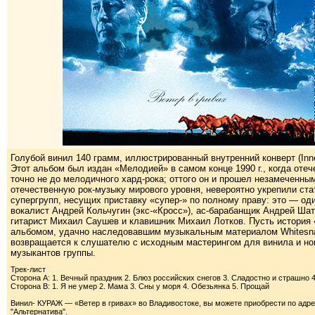
Голубой винил 140 грамм, иллюстрированный внутренний конверт (Inne
Этот альбом был издан «Мелодией» в самом конце 1990 г., когда оте
точно не до мелодичного хард-рока; оттого он и прошел незамеченн
отечественную рок-музыку мирового уровня, невероятно укрепили ста
супергрупп, несущих приставку «супер-» по полному праву: это — од
вокалист Андрей Кольчугин (экс-«Кросс»), ас-барабанщик Андрей Ша
гитарист Михаил Саушев и клавишник Михаил Лотков. Пусть история
альбомом, удачно наследовавшим музыкальным материалом Whitesnak
возвращается к слушателю с исходным мастерингом для винила и н
музыкантов группы.
Трек-лист
Сторона A: 1. Вечный праздник 2. Блюз российских снегов 3. Сладостно и страшно 4
Сторона B: 1. Я не умер 2. Мама 3. Сны у моря 4. Обезьянка 5. Прощай
Винил- КУРАЖ — «Ветер в гривах» во Владивостоке, вы можете приобрести по адрес
"Альтернатива".