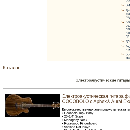
об
ВИ
Ди
до
ак
Ко
ре
ап
ла
пр.
До
Ау
и 
Бо
ма
Каталог
Электроакустические гитар
Электроакустическая гитара ф
COCOBOLO с Aphex® Aural Exc
Высококачественная электроакустическая ги
• Cocobolo Top / Body
• 25-1/4" Scale
• Mahogany Neck
• Rosewood Fingerboard
• Abalone Dot Inlays