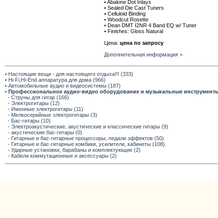
• Abalone Dot Inlays
• Sealed Die Cast Tuners
• Celluloid Binding
• Woodcut Rosette
• Dean DMT I2NR 4 Band EQ w/ Tuner
• Finishes: Gloss Natural
Цена:
цена по запросу
Дополнительная информация >
• Настоящие вещи - для настоящего отдыха!!! (333)
• Hi-Fi,Hi-End аппаратура для дома (966)
• Автомобильные аудио и видеосистемы (187)
•
Профессиональное аудио-видео оборудование и музыкальные инструмент
- Струны для гитар (166)
- Электрогитары (12)
- Именные электрогитары (11)
- Мелкосерийные электрогитары (3)
- Бас-гитары (10)
- Электроакустические, акустические и классические гитары (9)
- акустические бас-гитары (0)
- Гитарные и бас-гитарные процессоры, педали эффектов (50)
- Гитарные и бас-гитарные комбики, усилители, кабинеты (108)
- Ударные установки, барабаны и комплектующие (2)
- Кабели коммутационные и аксессуары (2)