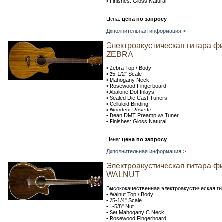
• Finishes: Gloss Natural
Цена:
цена по запросу
Дополнительная информация >
Электроакустическая гитара ф
ZEBRA
• Zebra Top / Body
• 25-1/2" Scale
• Mahogany Neck
• Rosewood Fingerboard
• Abalone Dot Inlays
• Sealed Die Cast Tuners
• Celluloid Binding
• Woodcut Rosette
• Dean DMT Preamp w/ Tuner
• Finishes: Gloss Natural
Цена:
цена по запросу
Дополнительная информация >
Электроакустическая гитара ф
WALNUT
Высококачественная электроакустическая г
• Walnut Top / Body
• 25-1/4" Scale
• 1-5/8" Nut
• Set Mahogany C Neck
• Rosewood Fingerboard