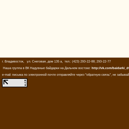
г. Владивосток, ул. Снеговая, дом 135 а, тел.: (423) 293-22-88; 293-22-77
Наша группа в ВК Надувные байдарки на Дальнем востоке:
http://vk.com/baidarki_d
e-mail: письма по электронной почте отправляйте через "обратную связь", не забывай