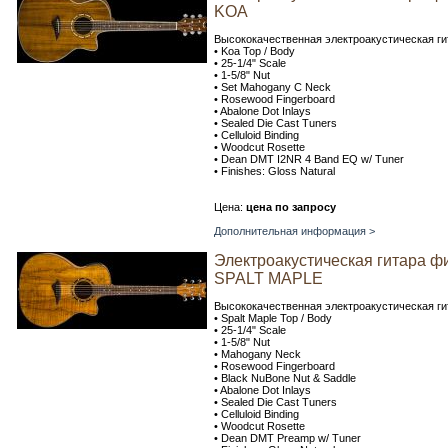
KOA
Высококачественная электроакустическая г
• Koa Top / Body
• 25-1/4" Scale
• 1-5/8" Nut
• Set Mahogany C Neck
• Rosewood Fingerboard
• Abalone Dot Inlays
• Sealed Die Cast Tuners
• Celluloid Binding
• Woodcut Rosette
• Dean DMT I2NR 4 Band EQ w/ Tuner
• Finishes: Gloss Natural
Цена:
цена по запросу
Дополнительная информация >
Электроакустическая гитара ф
SPALT MAPLE
Высококачественная электроакустическая г
• Spalt Maple Top / Body
• 25-1/4" Scale
• 1-5/8" Nut
• Mahogany Neck
• Rosewood Fingerboard
• Black NuBone Nut & Saddle
• Abalone Dot Inlays
• Sealed Die Cast Tuners
• Celluloid Binding
• Woodcut Rosette
• Dean DMT Preamp w/ Tuner