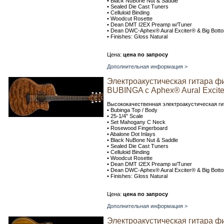
• Black NuBone Nut & Saddle
• Sealed Die Cast Tuners
• Celluloid Binding
• Woodcut Rosette
• Dean DMT I2EX Preamp w/Tuner
• Dean DWC-Aphex® Aural Exciter® & Big Botto
• Finishes: Gloss Natural
Цена:
цена по запросу
Дополнительная информация >
Электроакустическая гитара ф
BUBINGA с Aphex® Aural Excit
Высококачественная электроакустическая ги
• Bubinga Top / Body
• 25-1/4" Scale
• Set Mahogany C Neck
• Rosewood Fingerboard
• Abalone Dot Inlays
• Black NuBone Nut & Saddle
• Sealed Die Cast Tuners
• Celluloid Binding
• Woodcut Rosette
• Dean DMT I2EX Preamp w/Tuner
• Dean DWC-Aphex® Aural Exciter® & Big Botto
• Finishes: Gloss Natural
Цена:
цена по запросу
Дополнительная информация >
Электроакустическая гитара ф