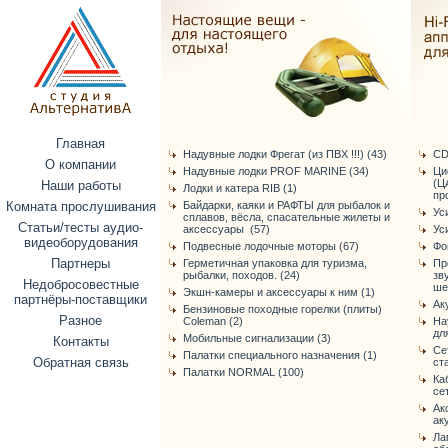
Главная
Надувные лодки Фрегат (из ПВХ !!!) (43)
CD
О компании
Надувные лодки PROF MARINE (34)
Ци
(Ц
Наши работы
Лодки и катера RIB (1)
про
Комната прослушивания
Байдарки, каяки и РАФТЫ для рыбалок и
Ус
сплавов, вёсла, спасательные жилеты и
Статьи/тесты аудио-
аксессуары (57)
Ус
видеоборудования
Подвесные лодочные моторы (67)
Фо
Партнеры
Герметичная упаковка для туризма,
Пр
рыбалки, походов. (24)
зв
Недобросовестные
ше
Экшн-камеры и аксессуары к ним (1)
партнёры-поставщики
Ак
Бензиновые походные горелки (плиты)
Разное
Coleman (2)
На
дл
Мобильные сигнализации (3)
Контакты
Се
Палатки специального назначения (1)
Обратная связь
ст
Палатки NORMAL (100)
Ка
се
Ак
ак
Ла