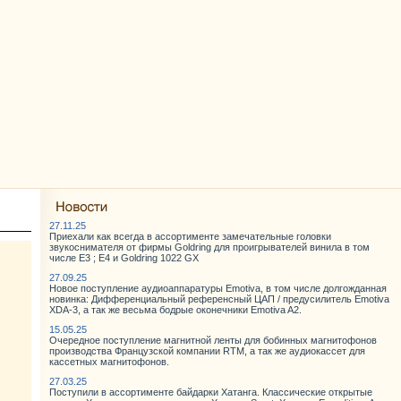
27.11.25
Приехали как всегда в ассортименте замечательные головки
звукоснимателя от фирмы Goldring для проигрывателей винила в том
числе E3 ; E4 и Goldring 1022 GX
27.09.25
Новое поступление аудиоаппаратуры Emotiva, в том числе долгожданная
новинка: Дифференциальный референсный ЦАП / предусилитель Emotiva
XDA-3, а так же весьма бодрые оконечники Emotiva A2.
15.05.25
Очередное поступление магнитной ленты для бобинных магнитофонов
производства Французской компании RTM, а так же аудиокассет для
кассетных магнитофонов.
27.03.25
Поступили в ассортименте байдарки Хатанга. Классические открытые