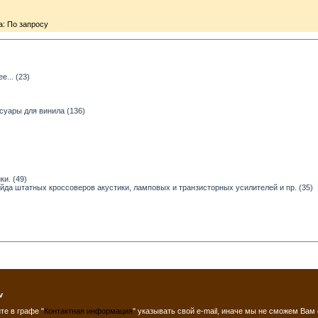
: По запросу
... (23)
суары для винила (136)
и. (49)
ейда штатных кроссоверов акустики, ламповых и транзисторных усилителей и пр. (35)
v
те в графе "
Контактная информация
" указывать свой e-mail, иначе мы не сможем Вам 