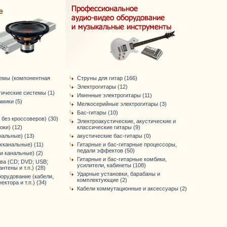
темы (компонентная
Струны для гитар (166)
Электрогитары (12)
тические системы (1)
Именные электрогитары (11)
мики (5)
Мелкосерийные электрогитары (3)
Бас-гитары (10)
 без кроссоверов) (30)
Электроакустические, акустические и
оки) (12)
классические гитары (9)
нальные) (13)
акустические бас-гитары (0)
хканальные) (11)
Гитарные и бас-гитарные процессоры,
педали эффектов (50)
-и канальные) (2)
Гитарные и бас-гитарные комбики,
ва (CD; DVD; USB;
усилители, кабинеты (108)
антены и т.п.) (28)
Ударные установки, барабаны и
орудование (кабели,
комплектующие (2)
ктора и т.п.) (34)
Кабели коммутационные и аксессуары (2)