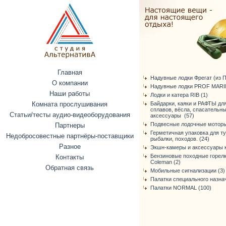
Главная
Надувные лодки Фрегат (из ПВ
О компании
Надувные лодки PROF MARIN
Наши работы
Лодки и катера RIB (1)
Комната прослушивания
Байдарки, каяки и РАФТЫ дл
сплавов, вёсла, спасательн
Статьи/тесты аудио-видеоборудования
аксессуары (57)
Подвесные лодочные моторы
Партнеры
Герметичная упаковка для т
Недобросовестные партнёры-поставщики
рыбалки, походов. (24)
Разное
Экшн-камеры и аксессуары к
Бензиновые походные горелк
Контакты
Coleman (2)
Обратная связь
Мобильные сигнализации (3)
Палатки специального назнач
Палатки NORMAL (100)