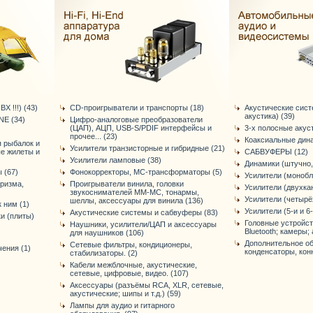
Х !!!) (43)
CD-проигрыватели и транспорты (18)
Акустические сис
акустика) (39)
E (34)
Цифро-аналоговые преобразователи
(ЦАП), АЦП, USB-S/PDIF интерфейсы и
3-х полосные акус
прочее... (23)
Коаксиальные дина
я рыбалок и
Усилители транзисторные и гибридные (21)
ые жилеты и
САБВУФЕРЫ (12)
Усилители ламповые (38)
Динамики (штучно,
 (67)
Фонокорректоры, МС-трансформаторы (5)
Усилители (монобл
уризма,
Проигрыватели винила, головки
Усилители (двухка
звукоснимателей ММ-МС, тонармы,
Усилители (четырё
шеллы, аксессуары для винила (136)
 ним (1)
Усилители (5-и и 6
Акустические системы и сабвуферы (83)
и (плиты)
Головные устройст
Наушники, усилители/ЦАП и аксессуары
Bluetooth; камеры; 
для наушников (106)
Дополнительное об
Сетевые фильтры, кондиционеры,
ения (1)
конденсаторы, конне
стабилизаторы. (2)
Кабели межблочные, акустические,
сетевые, цифровые, видео. (107)
Аксессуары (разъёмы RCA, XLR, сетевые,
акустические; шипы и т.д.) (59)
Лампы для аудио и гитарного