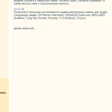
модели Хатанга и закрытые серии: Хатанга-Sport, Хатанга-Expedition. А
также вёсла к ним и спасательные жилеты.
12.11.24
Получили в большом ассортименте радиоэлектронные лампы для аудио
следующих фирм: EH Electro-Harmonix; GENALEX Gold Lion; MULLARD;
Svetlana; Tung-Sol; Sovtek; Psvane; TJ Full Music; Cossor.
архив новостей...
енно