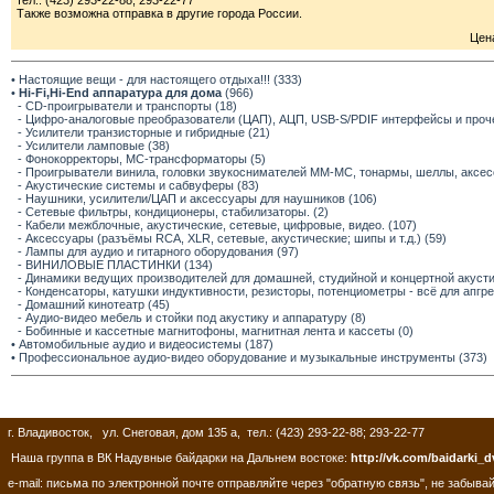
тел.: (423) 293-22-88; 293-22-77
Также возможна отправка в другие города России.
Цена
• Настоящие вещи - для настоящего отдыха!!! (333)
•
Hi-Fi,Hi-End аппаратура для дома
(966)
- CD-проигрыватели и транспорты (18)
- Цифро-аналоговые преобразователи (ЦАП), АЦП, USB-S/PDIF интерфейсы и прочее
- Усилители транзисторные и гибридные (21)
- Усилители ламповые (38)
- Фонокорректоры, МС-трансформаторы (5)
- Проигрыватели винила, головки звукоснимателей ММ-МС, тонармы, шеллы, аксес
- Акустические системы и сабвуферы (83)
- Наушники, усилители/ЦАП и аксессуары для наушников (106)
- Сетевые фильтры, кондиционеры, стабилизаторы. (2)
- Кабели межблочные, акустические, сетевые, цифровые, видео. (107)
- Аксессуары (разъёмы RCA, XLR, сетевые, акустические; шипы и т.д.) (59)
- Лампы для аудио и гитарного оборудования (97)
- ВИНИЛОВЫЕ ПЛАСТИНКИ (134)
- Динамики ведущих производителей для домашней, студийной и концертной акустик
- Конденсаторы, катушки индуктивности, резисторы, потенциометры - всё для апгр
- Домашний кинотеатр (45)
- Аудио-видео мебель и стойки под акустику и аппаратуру (8)
- Бобинные и кассетные магнитофоны, магнитная лента и кассеты (0)
• Автомобильные аудио и видеосистемы (187)
• Профессиональное аудио-видео оборудование и музыкальные инструменты (373)
г. Владивосток, ул. Снеговая, дом 135 а, тел.: (423) 293-22-88; 293-22-77
Наша группа в ВК Надувные байдарки на Дальнем востоке:
http://vk.com/baidarki_d
e-mail: письма по электронной почте отправляйте через "обратную связь", не забывай