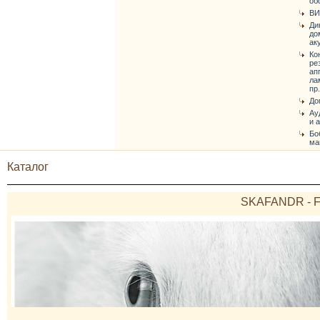
об
ВИ
Ди
до
ак
Ко
ре
ап
ла
пр.
До
Ау
и 
Бо
ма
Каталог
SKAFANDR - Fo