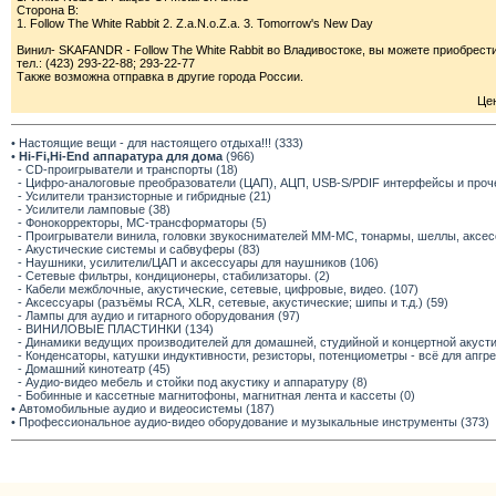
Сторона В:
1. Follow The White Rabbit 2. Z.a.N.o.Z.a. 3. Tomorrow's New Day
Винил- SKAFANDR - Follow The White Rabbit во Владивостоке, вы можете приобрести 
тел.: (423) 293-22-88; 293-22-77
Также возможна отправка в другие города России.
Цен
• Настоящие вещи - для настоящего отдыха!!! (333)
•
Hi-Fi,Hi-End аппаратура для дома
(966)
- CD-проигрыватели и транспорты (18)
- Цифро-аналоговые преобразователи (ЦАП), АЦП, USB-S/PDIF интерфейсы и прочее
- Усилители транзисторные и гибридные (21)
- Усилители ламповые (38)
- Фонокорректоры, МС-трансформаторы (5)
- Проигрыватели винила, головки звукоснимателей ММ-МС, тонармы, шеллы, аксес
- Акустические системы и сабвуферы (83)
- Наушники, усилители/ЦАП и аксессуары для наушников (106)
- Сетевые фильтры, кондиционеры, стабилизаторы. (2)
- Кабели межблочные, акустические, сетевые, цифровые, видео. (107)
- Аксессуары (разъёмы RCA, XLR, сетевые, акустические; шипы и т.д.) (59)
- Лампы для аудио и гитарного оборудования (97)
- ВИНИЛОВЫЕ ПЛАСТИНКИ (134)
- Динамики ведущих производителей для домашней, студийной и концертной акустик
- Конденсаторы, катушки индуктивности, резисторы, потенциометры - всё для апгр
- Домашний кинотеатр (45)
- Аудио-видео мебель и стойки под акустику и аппаратуру (8)
- Бобинные и кассетные магнитофоны, магнитная лента и кассеты (0)
• Автомобильные аудио и видеосистемы (187)
• Профессиональное аудио-видео оборудование и музыкальные инструменты (373)