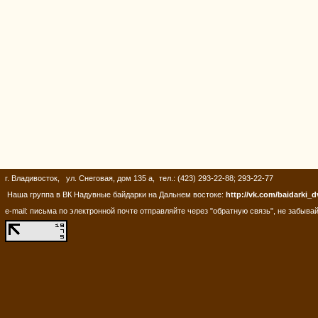
г. Владивосток, ул. Снеговая, дом 135 а, тел.: (423) 293-22-88; 293-22-77
Наша группа в ВК Надувные байдарки на Дальнем востоке:
http://vk.com/baidarki_d
e-mail: письма по электронной почте отправляйте через "обратную связь", не забывай