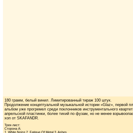
180 грамм, белый винил. Лимитированный тираж 100 штук.
Продолжение концептуальной музыкальной истории «Glaz», первой пл
альбом уже прогремел среди поклонников инструментального квартета.
апрельской пластинки, более тихий по фузам, но не менее взрывоопас
хоп от SKAFANDR.
Трек-лист:
Сторона А:
1. White Noize 2. Fatique Of Metal 3. Ashes