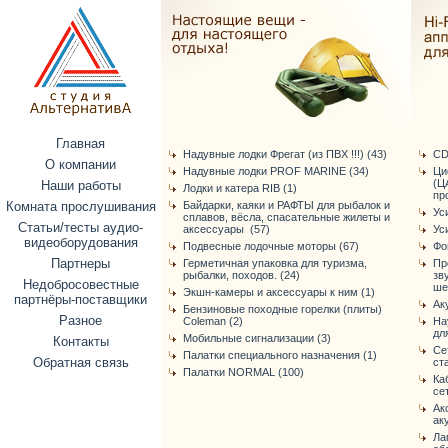
Главная
Надувные лодки Фрегат (из ПВХ !!!) (43)
CD
О компании
Надувные лодки PROF MARINE (34)
Ци
(Ц
Наши работы
Лодки и катера RIB (1)
про
Комната прослушивания
Байдарки, каяки и РАФТЫ для рыбалок и
Ус
сплавов, вёсла, спасательные жилеты и
Статьи/тесты аудио-
аксессуары (57)
Ус
видеоборудования
Подвесные лодочные моторы (67)
Фо
Партнеры
Герметичная упаковка для туризма,
Пр
рыбалки, походов. (24)
зв
Недобросовестные
ше
Экшн-камеры и аксессуары к ним (1)
партнёры-поставщики
Ак
Бензиновые походные горелки (плиты)
Разное
Coleman (2)
На
дл
Мобильные сигнализации (3)
Контакты
Се
Палатки специального назначения (1)
Обратная связь
ст
Палатки NORMAL (100)
Ка
се
Ак
ак
Ла