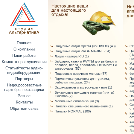
Главная
Надувные лодки Фрегат (из ПВХ !!!) (43)
CD
О компании
Надувные лодки PROF MARINE (34)
Ци
(Ц
Наши работы
Лодки и катера RIB (1)
про
Комната прослушивания
Байдарки, каяки и РАФТЫ для рыбалок и
Ус
сплавов, вёсла, спасательные жилеты и
Статьи/тесты аудио-
аксессуары (57)
Ус
видеоборудования
Подвесные лодочные моторы (67)
Фо
Партнеры
Герметичная упаковка для туризма,
Пр
рыбалки, походов. (24)
зв
Недобросовестные
ше
Экшн-камеры и аксессуары к ним (1)
партнёры-поставщики
Ак
Бензиновые походные горелки (плиты)
Разное
Coleman (2)
На
дл
Мобильные сигнализации (3)
Контакты
Се
Палатки специального назначения (1)
Обратная связь
ст
Палатки NORMAL (100)
Ка
се
Ак
ак
Ла