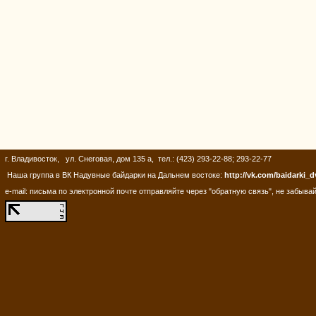
г. Владивосток, ул. Снеговая, дом 135 а, тел.: (423) 293-22-88; 293-22-77
Наша группа в ВК Надувные байдарки на Дальнем востоке:
http://vk.com/baidarki_d
e-mail: письма по электронной почте отправляйте через "обратную связь", не забывай