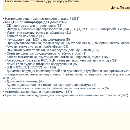
Также возможна отправка в другие города России.
Цена: По зап
• Настоящие вещи - для настоящего отдыха!!! (333)
•
Hi-Fi,Hi-End аппаратура для дома
(966)
- CD-проигрыватели и транспорты (18)
- Цифро-аналоговые преобразователи (ЦАП), АЦП, USB-S/PDIF интерфейсы и прочее
- Усилители транзисторные и гибридные (21)
- Усилители ламповые (38)
- Фонокорректоры, МС-трансформаторы (5)
- Проигрыватели винила, головки звукоснимателей ММ-МС, тонармы, шеллы, аксес
- Акустические системы и сабвуферы (83)
- Наушники, усилители/ЦАП и аксессуары для наушников (106)
- Сетевые фильтры, кондиционеры, стабилизаторы. (2)
- Кабели межблочные, акустические, сетевые, цифровые, видео. (107)
- Аксессуары (разъёмы RCA, XLR, сетевые, акустические; шипы и т.д.) (59)
- Лампы для аудио и гитарного оборудования (97)
- ВИНИЛОВЫЕ ПЛАСТИНКИ (134)
- Динамики ведущих производителей для домашней, студийной и концертной акустик
- Конденсаторы, катушки индуктивности, резисторы, потенциометры - всё для апг
и пр. (35)
- Домашний кинотеатр (45)
- Аудио-видео мебель и стойки под акустику и аппаратуру (8)
- Бобинные и кассетные магнитофоны, магнитная лента и кассеты (0)
• Автомобильные аудио и видеосистемы (187)
• Профессиональное аудио-видео оборудование и музыкальные инструменты (373)