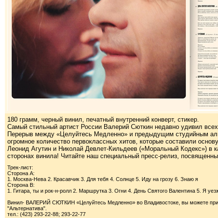
180 грамм, черный винил, печатный внутренний конверт, стикер.
Самый стильный артист России Валерий Сюткин недавно удивил все
Перерыв между «Целуйтесь Медленно» и предыдущим студийным альб
огромное количество первоклассных хитов, которые составили основу
Леонид Агутин и Николай Девлет-Кильдеев («Моральный Кодекс») в ка
сторонах винила! Читайте наш специальный пресс-релиз, посвященн
Трек-лист:
Сторона А:
1. Москва-Нева 2. Красавчик 3. Для тебя 4. Солнце 5. Иду на грозу 6. Знаю я
Сторона B:
1. Гитара, ты и рок-н-ролл 2. Маршрутка 3. Огни 4. День Святого Валентина 5. Я у
Винил- ВАЛЕРИЙ СЮТКИН «Целуйтесь Медленно» во Владивостоке, вы можете приобр
"Альтернатива".
тел.: (423) 293-22-88; 293-22-77