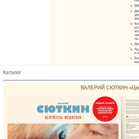
об
ВИ
Ди
до
ак
Ко
ре
ап
ла
пр.
До
Ау
и 
Бо
ма
Каталог
ВАЛЕРИЙ СЮТКИН «Цел