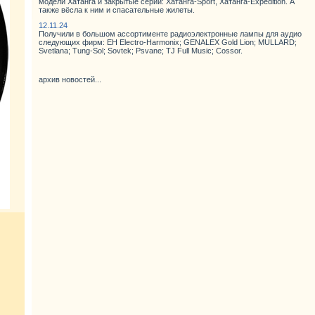
модели Хатанга и закрытые серии: Хатанга-Sport, Хатанга-Expedition. А
также вёсла к ним и спасательные жилеты.
12.11.24
Получили в большом ассортименте радиоэлектронные лампы для аудио
следующих фирм: EH Electro-Harmonix; GENALEX Gold Lion; MULLARD;
Svetlana; Tung-Sol; Sovtek; Psvane; TJ Full Music; Cossor.
архив новостей...