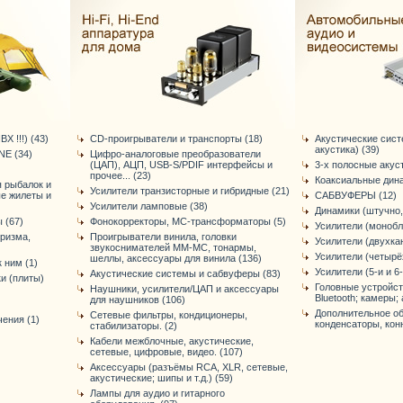
Х !!!) (43)
CD-проигрыватели и транспорты (18)
Акустические сис
акустика) (39)
E (34)
Цифро-аналоговые преобразователи
(ЦАП), АЦП, USB-S/PDIF интерфейсы и
3-х полосные акус
прочее... (23)
Коаксиальные дина
я рыбалок и
Усилители транзисторные и гибридные (21)
ые жилеты и
САБВУФЕРЫ (12)
Усилители ламповые (38)
Динамики (штучно,
 (67)
Фонокорректоры, МС-трансформаторы (5)
Усилители (монобл
уризма,
Проигрыватели винила, головки
Усилители (двухка
звукоснимателей ММ-МС, тонармы,
Усилители (четырё
шеллы, аксессуары для винила (136)
 ним (1)
Усилители (5-и и 6
Акустические системы и сабвуферы (83)
и (плиты)
Головные устройст
Наушники, усилители/ЦАП и аксессуары
Bluetooth; камеры; 
для наушников (106)
Дополнительное об
Сетевые фильтры, кондиционеры,
ения (1)
конденсаторы, конне
стабилизаторы. (2)
Кабели межблочные, акустические,
сетевые, цифровые, видео. (107)
Аксессуары (разъёмы RCA, XLR, сетевые,
акустические; шипы и т.д.) (59)
Лампы для аудио и гитарного