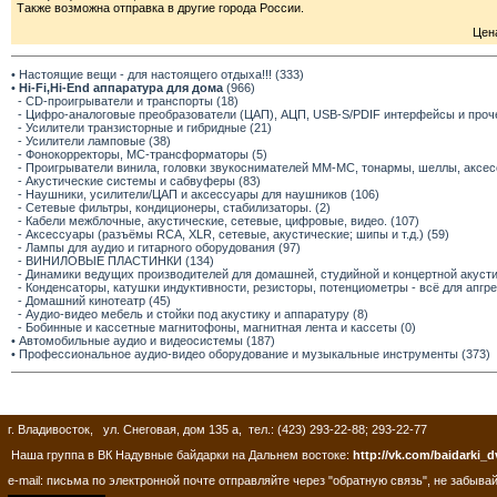
Также возможна отправка в другие города России.
Цена
• Настоящие вещи - для настоящего отдыха!!! (333)
•
Hi-Fi,Hi-End аппаратура для дома
(966)
- CD-проигрыватели и транспорты (18)
- Цифро-аналоговые преобразователи (ЦАП), АЦП, USB-S/PDIF интерфейсы и прочее
- Усилители транзисторные и гибридные (21)
- Усилители ламповые (38)
- Фонокорректоры, МС-трансформаторы (5)
- Проигрыватели винила, головки звукоснимателей ММ-МС, тонармы, шеллы, аксес
- Акустические системы и сабвуферы (83)
- Наушники, усилители/ЦАП и аксессуары для наушников (106)
- Сетевые фильтры, кондиционеры, стабилизаторы. (2)
- Кабели межблочные, акустические, сетевые, цифровые, видео. (107)
- Аксессуары (разъёмы RCA, XLR, сетевые, акустические; шипы и т.д.) (59)
- Лампы для аудио и гитарного оборудования (97)
- ВИНИЛОВЫЕ ПЛАСТИНКИ (134)
- Динамики ведущих производителей для домашней, студийной и концертной акустик
- Конденсаторы, катушки индуктивности, резисторы, потенциометры - всё для апгр
- Домашний кинотеатр (45)
- Аудио-видео мебель и стойки под акустику и аппаратуру (8)
- Бобинные и кассетные магнитофоны, магнитная лента и кассеты (0)
• Автомобильные аудио и видеосистемы (187)
• Профессиональное аудио-видео оборудование и музыкальные инструменты (373)
г. Владивосток, ул. Снеговая, дом 135 а, тел.: (423) 293-22-88; 293-22-77
Наша группа в ВК Надувные байдарки на Дальнем востоке:
http://vk.com/baidarki_d
e-mail: письма по электронной почте отправляйте через "обратную связь", не забывай