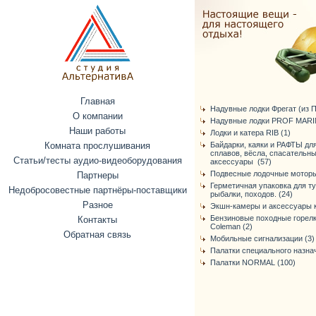
Главная
Надувные лодки Фрегат (из ПВ
О компании
Надувные лодки PROF MARIN
Наши работы
Лодки и катера RIB (1)
Комната прослушивания
Байдарки, каяки и РАФТЫ дл
сплавов, вёсла, спасательн
Статьи/тесты аудио-видеоборудования
аксессуары (57)
Подвесные лодочные моторы
Партнеры
Герметичная упаковка для т
Недобросовестные партнёры-поставщики
рыбалки, походов. (24)
Разное
Экшн-камеры и аксессуары к
Бензиновые походные горелк
Контакты
Coleman (2)
Обратная связь
Мобильные сигнализации (3)
Палатки специального назнач
Палатки NORMAL (100)