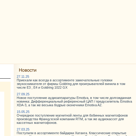
27.11.25
Приехали как всегда в ассортименте замечательные головки
звукоснимателя от фирмы Goldring для проигрывателей винила в том
числе E3 ; E4 и Goldring 1022 GX
27.09.25
Новое поступление аудиоаппаратуры Emotiva, в том числе долгожданная
новинка: Дифференциальный референсный ЦАП / предусилитель Emotiva
XDA-3, а так же весьма бодрые оконечники Emotiva A2.
15.05.25
Очередное поступление магнитной ленты для бобинных магнитофонов
производства Французской компании RTM, а так же аудиокассет для
кассетных магнитофонов.
27.03.25
Поступили в ассортименте байдарки Хатанга. Классические открытые