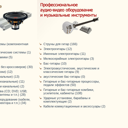
темы (компонентная
Струны для гитар (166)
Электрогитары (12)
тические системы (1)
Именные электрогитары (11)
мики (5)
Мелкосерийные электрогитары (3)
Бас-гитары (10)
 без кроссоверов) (30)
Электроакустические, акустические и
оки) (12)
классические гитары (9)
нальные) (13)
акустические бас-гитары (0)
хканальные) (11)
Гитарные и бас-гитарные процессоры,
педали эффектов (50)
-и канальные) (2)
Гитарные и бас-гитарные комбики,
ва (CD; DVD; USB;
усилители, кабинеты (108)
антены и т.п.) (28)
Ударные установки, барабаны и
орудование (кабели,
комплектующие (2)
ктора и т.п.) (34)
Кабели коммутационные и аксессуары (2)