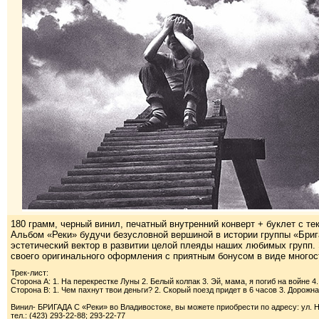
180 грамм, черный винил, печатный внутренний конверт + буклет с те
Альбом «Реки» будучи безусловной вершиной в истории группы «Бриг
эстетический вектор в развитии целой плеяды наших любимых групп. 
своего оригинального оформления с приятным бонусом в виде многост
Трек-лист:
Сторона А: 1. На перекрестке Луны 2. Белый колпак 3. Эй, мама, я погиб на войне 4.
Сторона B: 1. Чем пахнут твои деньги? 2. Скорый поезд придет в 6 часов 3. Дорожн
Винил- БРИГАДА С «Реки» во Владивостоке, вы можете приобрести по адресу: ул. Не
тел.: (423) 293-22-88; 293-22-77