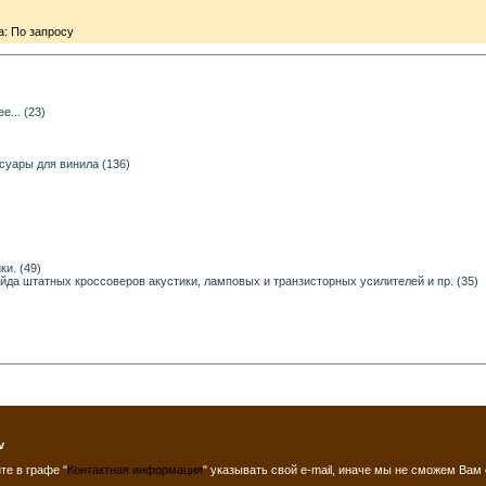
: По запросу
... (23)
суары для винила (136)
и. (49)
ейда штатных кроссоверов акустики, ламповых и транзисторных усилителей и пр. (35)
v
те в графе "
Контактная информация
" указывать свой e-mail, иначе мы не сможем Вам 