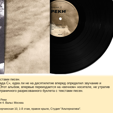
кстами песен.
ада С», едва ли не на десятилетие вперед определил звучание и
Этот альбом, впервые переиздается на «вечном» носителе, не утратив
раничного разрисованного буклета с текстами песен.
 Реки
ая 4. Вальс Москва
рчинская 10, 1-й этаж, правое крыло, Студия "Альтернатива".