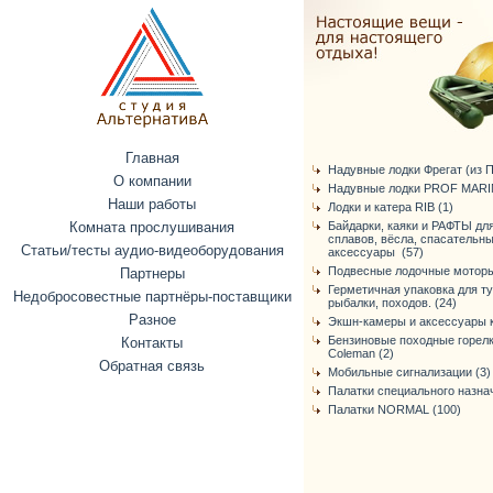
Главная
Надувные лодки Фрегат (из ПВ
О компании
Надувные лодки PROF MARIN
Наши работы
Лодки и катера RIB (1)
Комната прослушивания
Байдарки, каяки и РАФТЫ дл
сплавов, вёсла, спасательн
Статьи/тесты аудио-видеоборудования
аксессуары (57)
Подвесные лодочные моторы
Партнеры
Герметичная упаковка для т
Недобросовестные партнёры-поставщики
рыбалки, походов. (24)
Разное
Экшн-камеры и аксессуары к
Бензиновые походные горелк
Контакты
Coleman (2)
Обратная связь
Мобильные сигнализации (3)
Палатки специального назнач
Палатки NORMAL (100)