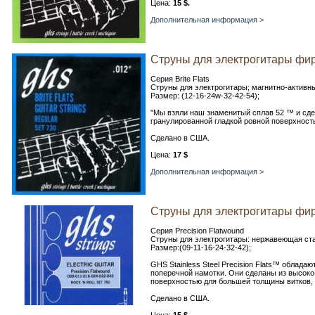
Цена:
15 $.
Дополнительная информация >
Струны для электрогитары фирм
Серия Brite Flats
Струны для электрогитары; магнитно-активный
Размер: (12-16-24w-32-42-54);
"Мы взяли наш знаменитый сплав 52 ™ и сдел
гранулированной гладкой ровной поверхность
Сделано в США.
Цена:
17 $
Дополнительная информация >
Струны для электрогитары фир
Серия Precision Flatwound
Струны для электрогитары: нержавеющая стал
Размер:(09-11-16-24-32-42);
GHS Stainless Steel Precision Flats™ облад
поперечной намотки. Они сделаны из высоко
поверхностью для большей толщины витков, 
Сделано в США.