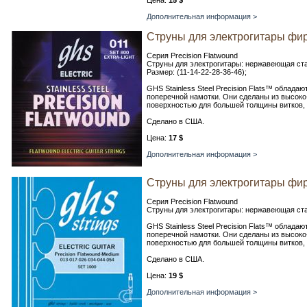
Цена:
15 $
Дополнительная информация >
Струны для электрогитары фир
Серия Precision Flatwound
Струны для электрогитары: нержавеющая стал
Размер: (11-14-22-28-36-46);
GHS Stainless Steel Precision Flats™ облад
поперечной намотки. Они сделаны из высоко
поверхностью для большей толщины витков, 
Сделано в США.
Цена:
17 $
Дополнительная информация >
Струны для электрогитары фир
Серия Precision Flatwound
Струны для электрогитары: нержавеющая сталь
GHS Stainless Steel Precision Flats™ облад
поперечной намотки. Они сделаны из высоко
поверхностью для большей толщины витков, 
Сделано в США.
Цена:
19 $
Дополнительная информация >