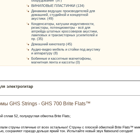
оборудования (97)
ВИНИЛОВЫЕ ПЛАСТИНКИ (134)
Динамики ведущих производителей для
домашней, студийной и концертной
акустики. (49)
Конденсаторы, катушки индуктивности,
резисторы, потенциометры - всё для
апгрейда штатных кроссоверов акустики,
ламповых и транзисторных усилителей и
пр. (35)
Домашний кинотеатр (45)
Аудио-видео мебель и стойки под акустику
и аппаратуру (8)
Бобинные и кассетные магнитофоны,
магнитная лента и кассеты (0)
ля электрогитар
ы GHS Strings - GHS 700 Brite Flats™
 сплав 52, полукруглая обмотка Brite Flats;
али струны ​​отличные от всех остальных! Струны с плоской обмоткой Brite Flats™ ми
ю, сохраняют гораздо дольше яркий тон. Испытайте новый звук flatwound сегодня!