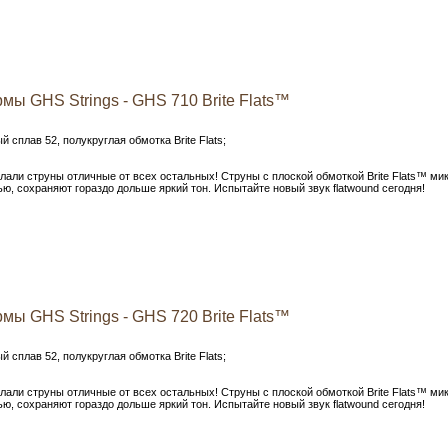
ы GHS Strings - GHS 710 Brite Flats™
 сплав 52, полукруглая обмотка Brite Flats;
али струны ​​отличные от всех остальных! Струны с плоской обмоткой Brite Flats™ ми
ю, сохраняют гораздо дольше яркий тон. Испытайте новый звук flatwound сегодня!
ы GHS Strings - GHS 720 Brite Flats™
 сплав 52, полукруглая обмотка Brite Flats;
али струны ​​отличные от всех остальных! Струны с плоской обмоткой Brite Flats™ ми
ю, сохраняют гораздо дольше яркий тон. Испытайте новый звук flatwound сегодня!