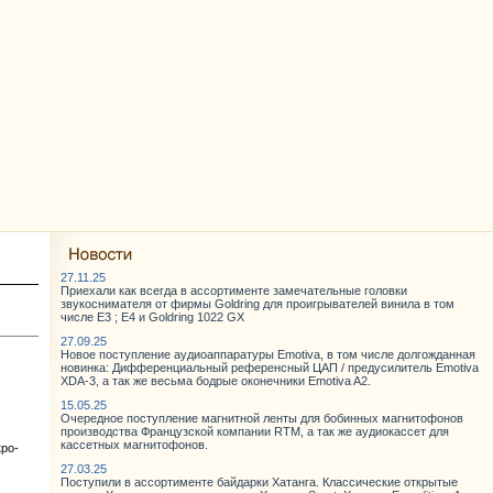
27.11.25
Приехали как всегда в ассортименте замечательные головки
звукоснимателя от фирмы Goldring для проигрывателей винила в том
числе E3 ; E4 и Goldring 1022 GX
27.09.25
Новое поступление аудиоаппаратуры Emotiva, в том числе долгожданная
новинка: Дифференциальный референсный ЦАП / предусилитель Emotiva
XDA-3, а так же весьма бодрые оконечники Emotiva A2.
15.05.25
Очередное поступление магнитной ленты для бобинных магнитофонов
производства Французской компании RTM, а так же аудиокассет для
кассетных магнитофонов.
кро-
27.03.25
Поступили в ассортименте байдарки Хатанга. Классические открытые