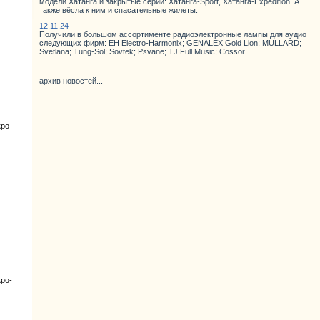
модели Хатанга и закрытые серии: Хатанга-Sport, Хатанга-Expedition. А
также вёсла к ним и спасательные жилеты.
12.11.24
Получили в большом ассортименте радиоэлектронные лампы для аудио
следующих фирм: EH Electro-Harmonix; GENALEX Gold Lion; MULLARD;
Svetlana; Tung-Sol; Sovtek; Psvane; TJ Full Music; Cossor.
архив новостей...
кро-
кро-