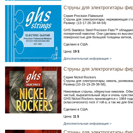
Струны для электрогитары фир
Серия Precision Flatwound
Струны для электрогитары: нержавеющая стал
Размер: (13-17-26-34-44-54)
GHS Stainless Steel Precision Flats™ облад
поперечной намотки. Они сделаны из высоко
поверхностью для большей толщины витков, 
Сделано в США.
Цена:
19 $
Дополнительная информация >
Струны для электрогитары фир
Серия Nickel Rockers
Струны для электрогитары; никель, роликова
Размер:(10-15-19-28-38-58);
Никелевые струны, обернутые никелем. Обмо
чистый, выразительный звук и очень чувств
GHS Nickel Rockers производятся с 1964 год
(классического) rock n' roll-а, а так же для б
Сделано в США.
Цена:
11 $
Дополнительная информация >
Струны для электрогитары фир