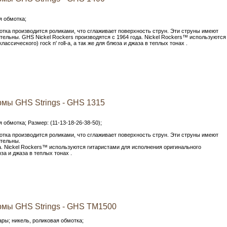
я обмотка;
тка производится роликами, что сглаживает поверхность струн. Эти струны имеют
тельны. GHS Nickel Rockers производятся с 1964 года. Nickel Rockers™ используются
ассического) rock n' roll-а, а так же для блюза и джаза в теплых тонах .
мы GHS Strings - GHS 1315
 обмотка; Размер: (11-13-18-26-38-50);
тка производится роликами, что сглаживает поверхность струн. Эти струны имеют
ительны.
а. Nickel Rockers™ используются гитаристами для исполнения оригинального
люза и джаза в теплых тонах .
рмы GHS Strings - GHS TM1500
ары; никель, роликовая обмотка;