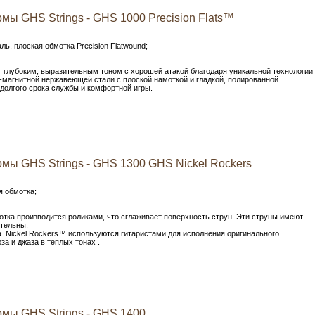
мы GHS Strings - GHS 1000 Precision Flats™
ь, плоская обмотка Precision Flatwound;
ают глубоким, выразительным тоном с хорошей атакой благодаря уникальной технологии
-магнитной нержавеющей стали с плоской намоткой и гладкой, полированной
долгого срока службы и комфортной игры.
мы GHS Strings - GHS 1300 GHS Nickel Rockers
я обмотка;
тка производится роликами, что сглаживает поверхность струн. Эти струны имеют
ительны.
а. Nickel Rockers™ используются гитаристами для исполнения оригинального
люза и джаза в теплых тонах .
мы GHS Strings - GHS 1400