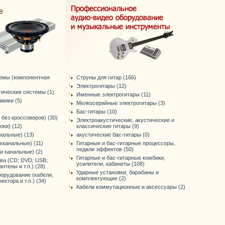
темы (компонентная
Струны для гитар (166)
Электрогитары (12)
тические системы (1)
Именные электрогитары (11)
мики (5)
Мелкосерийные электрогитары (3)
Бас-гитары (10)
 без кроссоверов) (30)
Электроакустические, акустические и
оки) (12)
классические гитары (9)
нальные) (13)
акустические бас-гитары (0)
хканальные) (11)
Гитарные и бас-гитарные процессоры,
педали эффектов (50)
-и канальные) (2)
Гитарные и бас-гитарные комбики,
ва (CD; DVD; USB;
усилители, кабинеты (108)
антены и т.п.) (28)
Ударные установки, барабаны и
орудование (кабели,
комплектующие (2)
ктора и т.п.) (34)
Кабели коммутационные и аксессуары (2)