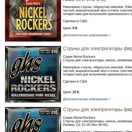
Никелевые струны, обернутые никелем. Обмо
чистый, выразительный звук и очень чувстви
гитаристами для исполнения оригинального (кл
Сделано в США.
Цена:
9 $.
Дополнительная информация >
Струны для электрогитары фир
Серия Nickel Rockers
Струны для электрогитары; никель, роликовая
Никелевые струны, обернутые никелем. Обмо
чистый, выразительный звук и очень чувстви
гитаристами для исполнения оригинального (кл
Сделано в США.
Цена:
10 $.
Дополнительная информация >
Струны для электрогитары фи
Серия Nickel Rockers
Струны для электрогитары; никель, роликова
Размер: (11-15-18-26w-36-50);
Никелевые струны, обернутые никелем. Обмо