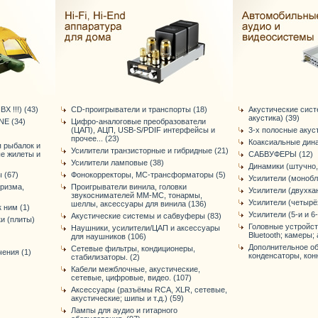
Х !!!) (43)
CD-проигрыватели и транспорты (18)
Акустические сис
акустика) (39)
E (34)
Цифро-аналоговые преобразователи
(ЦАП), АЦП, USB-S/PDIF интерфейсы и
3-х полосные акус
прочее... (23)
Коаксиальные дина
я рыбалок и
Усилители транзисторные и гибридные (21)
ые жилеты и
САБВУФЕРЫ (12)
Усилители ламповые (38)
Динамики (штучно,
 (67)
Фонокорректоры, МС-трансформаторы (5)
Усилители (монобл
уризма,
Проигрыватели винила, головки
Усилители (двухка
звукоснимателей ММ-МС, тонармы,
Усилители (четырё
шеллы, аксессуары для винила (136)
 ним (1)
Усилители (5-и и 6
Акустические системы и сабвуферы (83)
и (плиты)
Головные устройст
Наушники, усилители/ЦАП и аксессуары
Bluetooth; камеры; 
для наушников (106)
Дополнительное об
Сетевые фильтры, кондиционеры,
ения (1)
конденсаторы, конне
стабилизаторы. (2)
Кабели межблочные, акустические,
сетевые, цифровые, видео. (107)
Аксессуары (разъёмы RCA, XLR, сетевые,
акустические; шипы и т.д.) (59)
Лампы для аудио и гитарного