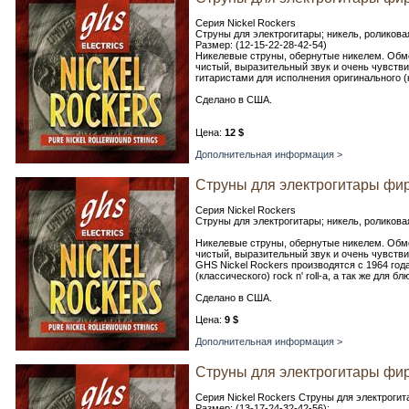
Серия Nickel Rockers
Струны для электрогитары; никель, роликова
Размер: (12-15-22-28-42-54)
Никелевые струны, обернутые никелем. Обмо
чистый, выразительный звук и очень чувстви
гитаристами для исполнения оригинального (кл
Сделано в США.
Цена:
12 $
Дополнительная информация >
Струны для электрогитары фир
Серия Nickel Rockers
Струны для электрогитары; никель, роликовая
Никелевые струны, обернутые никелем. Обмо
чистый, выразительный звук и очень чувств
GHS Nickel Rockers производятся с 1964 год
(классического) rock n' roll-а, а так же для б
Сделано в США.
Цена:
9 $
Дополнительная информация >
Струны для электрогитары фи
Серия Nickel Rockers Струны для электрогит
Размер: (13-17-24-32-42-56);