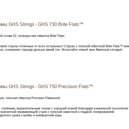
ы GHS Strings - GHS 730 Brite Flats™
 сплав 52, полукруглая обмотка Brite Flats;
али струны ​​отличные от всех остальных! Струны с плоской обмоткой Brite Flats™ ми
ю, сохраняют гораздо дольше яркий тон. Испытайте новый звук flatwound сегодня!
мы GHS Strings - GHS 750 Precision Flats™
ь, плоская обмотка Precision Flatwound;
ают глубоким, выразительным тоном с хорошей атакой благодаря уникальной технологии
-магнитной нержавеющей стали с плоской намоткой и гладкой, полированной
долгого срока службы и комфортной игры.