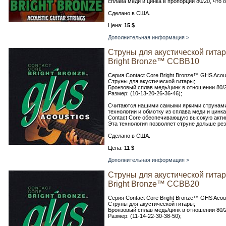
сплава меди и цинка в пропорции 80/20, что 
Сделано в США.
Цена:
15 $
Дополнительная информация >
Струны для акустической гита
Bright Bronze™ CCBB10
Серия Contact Core Bright Bronze™ GHS Acoust
Струны для акустической гитары;
Бронзовый сплав медь/цинк в отношении 80/2
Размер: (10-13-20-26-36-46);
Считаются нашими самыми яркими струнами,
технологии и обмотку из сплава меди и цинка
Contact Core обеспечивающую высокую актив
Эта технология позволяет струне дольше ре
Сделано в США.
Цена:
11 $
Дополнительная информация >
Струны для акустической гита
Bright Bronze™ CCBB20
Серия Contact Core Bright Bronze™ GHS Acoust
Струны для акустической гитары;
Бронзовый сплав медь/цинк в отношении 80/2
Размер: (11-14-22-30-38-50);