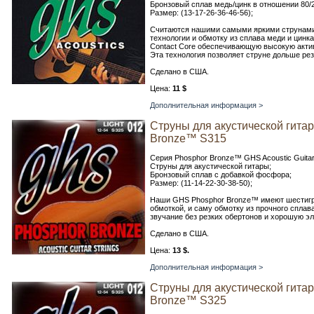
Бронзовый сплав медь/цинк в отношении 80/2
Размер: (13-17-26-36-46-56);
Считаются нашими самыми яркими струнами,
технологии и обмотку из сплава меди и цинка
Contact Core обеспечивающую высокую актив
Эта технология позволяет струне дольше ре
Сделано в США.
Цена:
11 $
Дополнительная информация >
Струны для акустической гита
Bronze™ S315
Серия Phosphor Bronze™ GHS Acoustic Guitar 
Струны для акустической гитары;
Бронзовый сплав с добавкой фосфора;
Размер: (11-14-22-30-38-50);
Наши GHS Phosphor Bronze™ имеют шестигр
обмоткой, и саму обмотку из прочного спла
звучание без резких обертонов и хорошую эл
Сделано в США.
Цена:
13 $.
Дополнительная информация >
Струны для акустической гита
Bronze™ S325