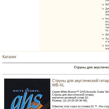
об
ВИ
Ди
до
ак
Ко
ре
ап
ла
пр.
До
Ау
и 
Бо
ма
Каталог
Струны для акустичес
Струны для акустической гита
WB-XL
Серия White Bronze™ GHS Acoustic Guitar Str
Струны для акустической гитары;
магнитно-активный сплав 52;
Размер: (11-14-20-26-36-48);
Обмотка этих струн из сплава 52 ™. Эти ст