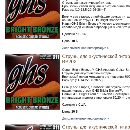
Струны для акустической гитары;
Бронзовый сплав медь/цинк в отношении 80/2
Размер: (10-13,5-20-26-36-46);
Если у вас старая, с поблёкшим звуком гита
наших новых струн GHS Bright Bronze™.
Наши GHS Bright Bronze™ имеют шестигранны
сплава меди и цинка в пропорции 80/20, что 
Сделано в США.
Цена:
10 $
Дополнительная информация >
Струны для акустической гита
BB20X
Серия Bright Bronze™ GHS Acoustic Guitar Str
Струны для акустической гитары;
Бронзовый сплав медь/цинк в отношении 80/2
Размер: (11-14-22-30-38-50);
Если у вас старая, с поблёкшим звуком гита
наших новых струн GHS Bright Bronze™.
Наши GHS Bright Bronze™ имеют шестигранны
сплава меди и цинка в пропорции 80/20, что 
Сделано в США.
Цена:
10 $
Дополнительная информация >
Струны для акустической гита