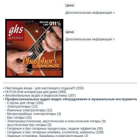
Цена:
Дополнительная информация >
Цена:
Дополнительная информация >
• Настоящие вещи - для настоящего отдыха!!! (333)
• Hi-Fi,Hi-End аппаратура для дома (966)
• Автомобильные аудио и видеосистемы (187)
•
Профессиональное аудио-видео оборудование и музыкальные инструмент
- Струны для гитар (166)
- Электрогитары (12)
- Именные электрогитары (11)
- Мелкосерийные электрогитары (3)
- Бас-гитары (10)
- Электроакустические, акустические и классические гитары (9)
- акустические бас-гитары (0)
- Гитарные и бас-гитарные процессоры, педали эффектов (50)
- Гитарные и бас-гитарные комбики, усилители, кабинеты (108)
- Ударные установки, барабаны и комплектующие (2)