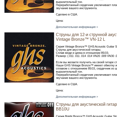
выразительный тон.
Переработанный сердечник увеличивает пло
звучание вашего инструмента.
Сделано в США.
Цена:
Дополнительная информация >
Струны для 12-и струнной аку
Vintage Bronze™ VN-12 L
Серия Vintage Bronze™ GHS Acoustic Guitar S
Струны для акустической гитары;
Сплав меди и цинка в отношении 85/15;
Размер: (.011 .011 .014 .014 VN20 .009 VN30 
Если вы желаете получить на своей гитаре с
Наши GHS Vintage Bronze™ имеют обмотку и
сплавом с отношением 85/15, сердечник из ш
выразительный тон.
Переработанный сердечник увеличивает пло
звучание вашего инструмента.
Сделано в США.
Цена:
Дополнительная информация >
Струны для акустической гита
BB10U
Серия Bright Bronze™ GHS Acoustic Guitar Str