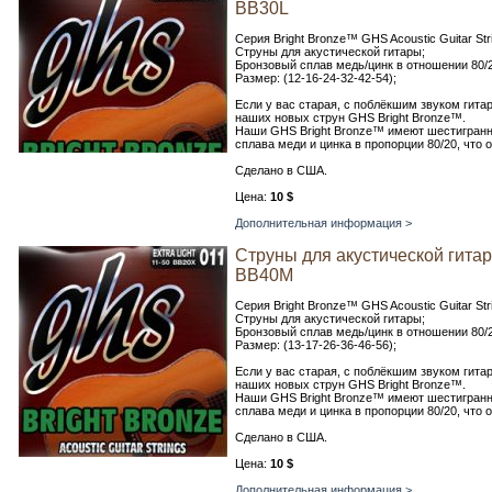
BB30L
Серия Bright Bronze™ GHS Acoustic Guitar Str
Струны для акустической гитары;
Бронзовый сплав медь/цинк в отношении 80/2
Размер: (12-16-24-32-42-54);
Если у вас старая, с поблёкшим звуком гита
наших новых струн GHS Bright Bronze™.
Наши GHS Bright Bronze™ имеют шестигранны
сплава меди и цинка в пропорции 80/20, что 
Сделано в США.
Цена:
10 $
Дополнительная информация >
Струны для акустической гита
BB40M
Серия Bright Bronze™ GHS Acoustic Guitar Str
Струны для акустической гитары;
Бронзовый сплав медь/цинк в отношении 80/2
Размер: (13-17-26-36-46-56);
Если у вас старая, с поблёкшим звуком гита
наших новых струн GHS Bright Bronze™.
Наши GHS Bright Bronze™ имеют шестигранны
сплава меди и цинка в пропорции 80/20, что 
Сделано в США.
Цена:
10 $
Дополнительная информация >