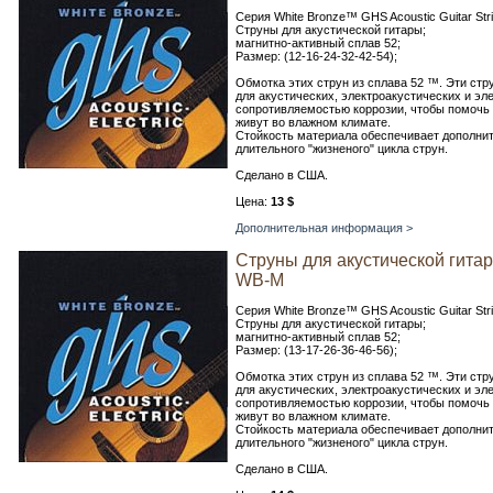
Серия White Bronze™ GHS Acoustic Guitar Str
Струны для акустической гитары;
магнитно-активный сплав 52;
Размер: (12-16-24-32-42-54);
Обмотка этих струн из сплава 52 ™. Эти ст
для акустических, электроакустических и эл
сопротивляемостью коррозии, чтобы помочь и
живут во влажном климате.
Стойкость материала обеспечивает дополни
длительного "жизненого" цикла струн.
Сделано в США.
Цена:
13 $
Дополнительная информация >
Струны для акустической гита
WB-M
Серия White Bronze™ GHS Acoustic Guitar Str
Струны для акустической гитары;
магнитно-активный сплав 52;
Размер: (13-17-26-36-46-56);
Обмотка этих струн из сплава 52 ™. Эти ст
для акустических, электроакустических и эл
сопротивляемостью коррозии, чтобы помочь и
живут во влажном климате.
Стойкость материала обеспечивает дополни
длительного "жизненого" цикла струн.
Сделано в США.