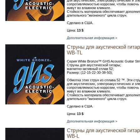
для акустических, электроакустических и эл
сопротивляемостью коррозии, чтобы помочь и
живут во влажном климате.
Стойкость материала обеспечивает дополни
длительного "жизненого" цикла струн.
Сделано в США.
Цена:
13 $
Дополнительная информация >
Струны для акустической гита
WB-TL
Серия White Bronze™ GHS Acoustic Guitar Str
Струны для акустической гитары;
магнитно-активный сплав 52;
Размер: (12-15-22-30-38-50);
Обмотка этих струн из сплава 52 ™. Эти ст
для акустических, электроакустических и эл
сопротивляемостью коррозии, чтобы помочь и
живут во влажном климате.
Стойкость материала обеспечивает дополни
длительного "жизненого" цикла струн.
Сделано в США.
Цена:
13 $
Дополнительная информация >
Струны для акустической гита
WB-L