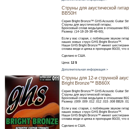
Струны для акустической гита
BB50H
Серия Bright Bronze™ GHS Acoustic Guitar Str
Струны для акустической гитары;
Бронзовый сплав медь/цинк в отношении 80/2
Размер: (14-18-28-38-48-60);
Если у вас старая, с поблёкшим звуком гита
наших новых струн GHS Bright Bronze™.
Наши GHS Bright Bronze™ имеют шестигранны
сплава меди и цинка в пропорции 80/20, что 
Сделано в США.
Цена:
12 $
Дополнительная информация >
Струны для 12-и струнной аку
Bright Bronze™ ВВ60Х
Серия Bright Bronze™ GHS Acoustic Guitar Str
Струны для акустической гитары;
Бронзовый сплав медь/цинк в отношении 80/2
Размер: (009 .009 .012 .012 .015 .008 BB26 .0
Если у вас старая, с поблёкшим звуком гита
наших новых струн GHS Bright Bronze™.
Наши GHS Bright Bronze™ имеют шестигранны
сплава меди и цинка в пропорции 80/20, что 
Сделано в США.