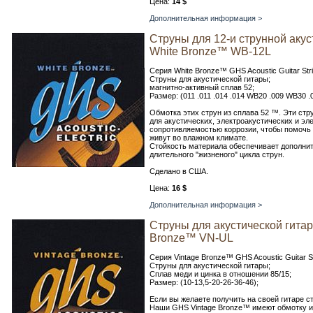
Цена:
14 $
Дополнительная информация >
Струны для 12-и струнной аку
White Bronze™ WB-12L
Серия White Bronze™ GHS Acoustic Guitar Str
Струны для акустической гитары;
магнитно-активный сплав 52;
Размер: (011 .011 .014 .014 WB20 .009 WB30
Обмотка этих струн из сплава 52 ™. Эти ст
для акустических, электроакустических и эл
сопротивляемостью коррозии, чтобы помочь и
живут во влажном климате.
Стойкость материала обеспечивает дополни
длительного "жизненого" цикла струн.
Сделано в США.
Цена:
16 $
Дополнительная информация >
Струны для акустической гита
Bronze™ VN-UL
Серия Vintage Bronze™ GHS Acoustic Guitar S
Струны для акустической гитары;
Сплав меди и цинка в отношении 85/15;
Размер: (10-13,5-20-26-36-46);
Если вы желаете получить на своей гитаре с
Наши GHS Vintage Bronze™ имеют обмотку и