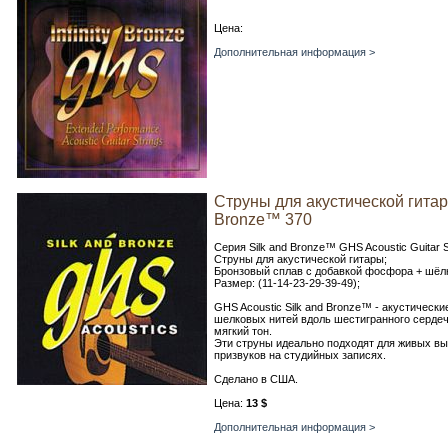
Цена:
Дополнительная информация >
Струны для акустической гита
Bronze™ 370
Серия Silk and Bronze™ GHS Acoustic Guitar S
Струны для акустической гитары;
Бронзовый сплав с добавкой фосфора + шёлк
Размер: (11-14-23-29-39-49);
GHS Acoustic Silk and Bronze™ - акустичес
шелковых нитей вдоль шестигранного сердеч
мягкий тон.
Эти струны идеально подходят для живых вы
призвуков на студийных записях.
Сделано в США.
Цена:
13 $
Дополнительная информация >