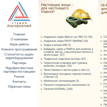
Главная
Надувные лодки Фрегат (из ПВХ !!!) (43)
CD
О компании
Надувные лодки PROF MARINE (34)
Ци
(Ц
Наши работы
Лодки и катера RIB (1)
про
Комната прослушивания
Байдарки, каяки и РАФТЫ для рыбалок и
Ус
сплавов, вёсла, спасательные жилеты и
Статьи/тесты аудио-
аксессуары (57)
Ус
видеоборудования
Подвесные лодочные моторы (67)
Фо
Партнеры
Герметичная упаковка для туризма,
Пр
рыбалки, походов. (24)
зв
Недобросовестные
ше
Экшн-камеры и аксессуары к ним (1)
партнёры-поставщики
Ак
Бензиновые походные горелки (плиты)
Разное
Coleman (2)
На
дл
Мобильные сигнализации (3)
Контакты
Се
Палатки специального назначения (1)
Обратная связь
ст
Палатки NORMAL (100)
Ка
се
Ак
ак
Ла