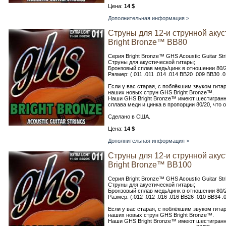
Цена:
14 $
Дополнительная информация >
Струны для 12-и струнной аку
Bright Bronze™ BB80
Серия Bright Bronze™ GHS Acoustic Guitar Str
Струны для акустической гитары;
Бронзовый сплав медь/цинк в отношении 80/2
Размер: (.011 .011 .014 .014 BB20 .009 BB30 .
Если у вас старая, с поблёкшим звуком гита
наших новых струн GHS Bright Bronze™.
Наши GHS Bright Bronze™ имеют шестигранны
сплава меди и цинка в пропорции 80/20, что 
Сделано в США.
Цена:
14 $
Дополнительная информация >
Струны для 12-и струнной аку
Bright Bronze™ BB100
Серия Bright Bronze™ GHS Acoustic Guitar Str
Струны для акустической гитары;
Бронзовый сплав медь/цинк в отношении 80/2
Размер: (.012 .012 .016 .016 BB26 .010 BB34 
Если у вас старая, с поблёкшим звуком гита
наших новых струн GHS Bright Bronze™.
Наши GHS Bright Bronze™ имеют шестигранны