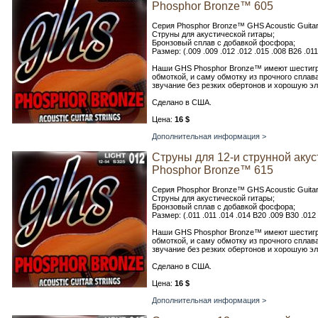
Phosphor Bronze™ 605
Серия Phosphor Bronze™ GHS Acoustic Guitar 
Струны для акустической гитары;
Бронзовый сплав с добавкой фосфора;
Размер: (.009 .009 .012 .012 .015 .008 B26 .01
Наши GHS Phosphor Bronze™ имеют шестигр
обмоткой, и саму обмотку из прочного спла
звучание без резких обертонов и хорошую эл
Сделано в США.
Цена:
16 $
Дополнительная информация >
Струны для 12-и струнной аку
Phosphor Bronze™ 615
Серия Phosphor Bronze™ GHS Acoustic Guitar 
Струны для акустической гитары;
Бронзовый сплав с добавкой фосфора;
Размер: (.011 .011 .014 .014 B20 .009 B30 .012
Наши GHS Phosphor Bronze™ имеют шестигр
обмоткой, и саму обмотку из прочного спла
звучание без резких обертонов и хорошую эл
Сделано в США.
Цена:
16 $
Дополнительная информация >