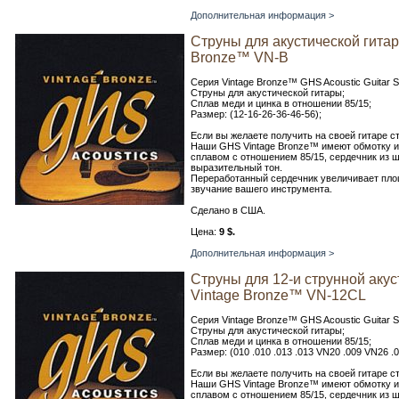
Дополнительная информация >
Струны для акустической гита
Bronze™ VN-B
Серия Vintage Bronze™ GHS Acoustic Guitar S
Струны для акустической гитары;
Сплав меди и цинка в отношении 85/15;
Размер: (12-16-26-36-46-56);
Если вы желаете получить на своей гитаре с
Наши GHS Vintage Bronze™ имеют обмотку и
сплавом с отношением 85/15, сердечник из ш
выразительный тон.
Переработанный сердечник увеличивает пло
звучание вашего инструмента.
Сделано в США.
Цена:
9 $.
Дополнительная информация >
Струны для 12-и струнной аку
Vintage Bronze™ VN-12CL
Серия Vintage Bronze™ GHS Acoustic Guitar S
Струны для акустической гитары;
Сплав меди и цинка в отношении 85/15;
Размер: (010 .010 .013 .013 VN20 .009 VN26 .
Если вы желаете получить на своей гитаре с
Наши GHS Vintage Bronze™ имеют обмотку и
сплавом с отношением 85/15, сердечник из ш