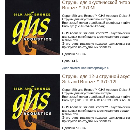
Струны для акустической гита
Bronze™ 370ML
Серия Silk and Bronze™ GHS Acoustic Guitar S
Струны для акустической гитары;
Бронзовый сплав с добавкой фосфора + шёлк
Размер: (12-16-24-32-42-54);
GHS Acoustic Silk and Bronze™ - акустичес
шелковых нитей вдоль шестигранного сердеч
мягкий тон.
Эти струны идеально подходят для живых вы
призвуков на студийных записях.
Сделано в США.
Цена:
13 $
Дополнительная информация >
Струны для 12-и струнной аку
Silk and Bronze™ 370-12L
Серия Silk and Bronze™ GHS Acoustic Guitar S
Струны для акустической гитары;
Бронзовый сплав с добавкой фосфора + шёлк
Размер: (.011 .011 .014 .014 SB23 .009 SB29 
GHS Acoustic Silk and Bronze™ - акустичес
шелковых нитей вдоль шестигранного сердеч
мягкий тон.
Эти струны идеально подходят для живых вы
призвуков на студийных записях.
Сделано в США.