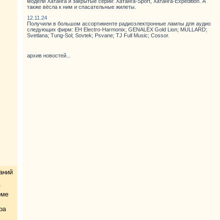
модели Хатанга и закрытые серии: Хатанга-Sport, Хатанга-Expedition. А
также вёсла к ним и спасательные жилеты.
12.11.24
Получили в большом ассортименте радиоэлектронные лампы для аудио
следующих фирм: EH Electro-Harmonix; GENALEX Gold Lion; MULLARD;
Svetlana; Tung-Sol; Sovtek; Psvane; TJ Full Music; Cossor.
архив новостей...
аний
т
оме
ра