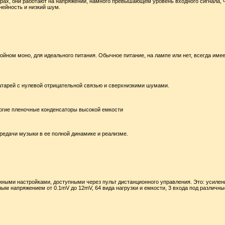
торах, они работают на напряжении, намного превышающем уровень входного сигнала, 
нейность и низкий шум.
йном моно, для идеального питания. Обычное питание, на лампе или нет, всегда име
атарей с нулевой отрицательной связью и сверхнизкими шумами.
рогие пленочные конденсаторы высокой емкости
ередачи музыки в ее полной динамике и реализме.
ными настройками, доступными через пульт дистанционного управления. Это: усилен
дным напряжением от 0.1mV до 12mV, 64 вида нагрузки и емкости, 3 входа под различны