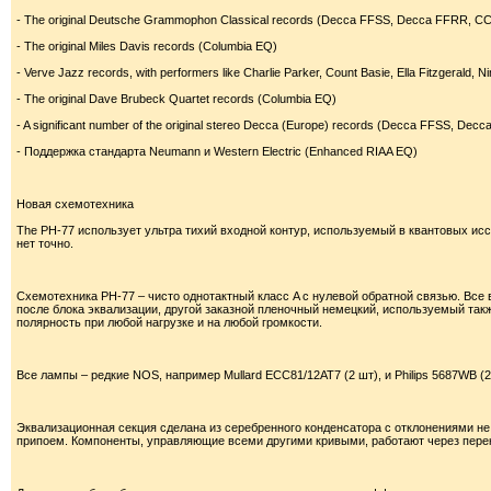
- The original Deutsche Grammophon Classical records (Decca FFSS, Decca FFRR, C
- The original Miles Davis records (Columbia EQ)
- Verve Jazz records, with performers like Charlie Parker, Count Basie, Ella Fitzgerald
- The original Dave Brubeck Quartet records (Columbia EQ)
- A significant number of the original stereo Decca (Europe) records (Decca FFSS, De
- Поддержка стандарта Neumann и Western Electric (Enhanced RIAA EQ)
Новая схемотехника
The PH-77 использует ультра тихий входной контур, используемый в квантовых исс
нет точно.
Схемотехника PH-77 – чисто однотактный класс A с нулевой обратной связью. Все
после блока эквализации, другой заказной пленочный немецкий, используемый та
полярность при любой нагрузке и на любой громкости.
Все лампы – редкие NOS, например Mullard ECC81/12AT7 (2 шт), и Philips 5687WB (2 
Эквализационная секция сделана из серебренного конденсатора с отклонениями не
припоем. Компоненты, управляющие всеми другими кривыми, работают через пере