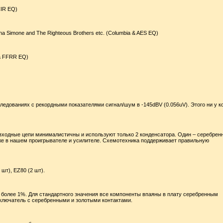
CIR EQ)
, Nina Simone and The Righteous Brothers etc. (Columbia & AES EQ)
cca FFRR EQ)
ледованиях с рекордными показателями сигнал/шум в -145dBV (0.056uV). Этого ни у к
 входные цепи минималистичны и используют только 2 конденсатора. Один – серебрен
кже в нашем проигрывателе и усилителе. Схемотехника поддерживает правильную
шт), EZ80 (2 шт).
 более 1%. Для стандартного значения все компоненты впаяны в плату серебренным
ключатель с серебренными и золотыми контактами.