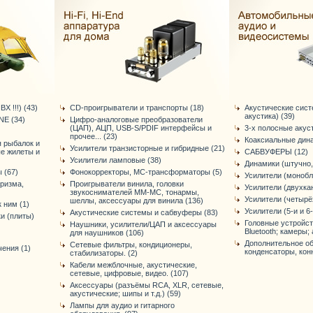
Х !!!) (43)
CD-проигрыватели и транспорты (18)
Акустические сис
акустика) (39)
E (34)
Цифро-аналоговые преобразователи
(ЦАП), АЦП, USB-S/PDIF интерфейсы и
3-х полосные акус
прочее... (23)
Коаксиальные дина
я рыбалок и
Усилители транзисторные и гибридные (21)
ые жилеты и
САБВУФЕРЫ (12)
Усилители ламповые (38)
Динамики (штучно,
 (67)
Фонокорректоры, МС-трансформаторы (5)
Усилители (монобл
уризма,
Проигрыватели винила, головки
Усилители (двухка
звукоснимателей ММ-МС, тонармы,
Усилители (четырё
шеллы, аксессуары для винила (136)
 ним (1)
Усилители (5-и и 6
Акустические системы и сабвуферы (83)
и (плиты)
Головные устройст
Наушники, усилители/ЦАП и аксессуары
Bluetooth; камеры; 
для наушников (106)
Дополнительное об
Сетевые фильтры, кондиционеры,
ения (1)
конденсаторы, конне
стабилизаторы. (2)
Кабели межблочные, акустические,
сетевые, цифровые, видео. (107)
Аксессуары (разъёмы RCA, XLR, сетевые,
акустические; шипы и т.д.) (59)
Лампы для аудио и гитарного