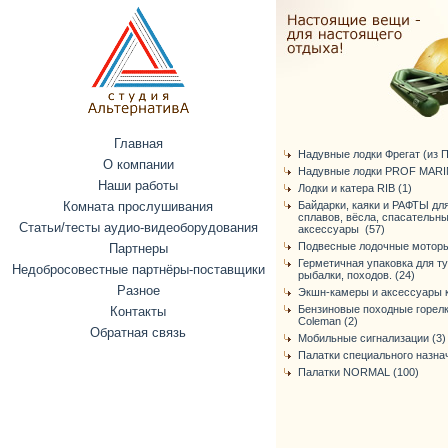
Главная
Надувные лодки Фрегат (из ПВ
О компании
Надувные лодки PROF MARIN
Наши работы
Лодки и катера RIB (1)
Комната прослушивания
Байдарки, каяки и РАФТЫ дл
сплавов, вёсла, спасательн
Статьи/тесты аудио-видеоборудования
аксессуары (57)
Подвесные лодочные моторы
Партнеры
Герметичная упаковка для т
Недобросовестные партнёры-поставщики
рыбалки, походов. (24)
Разное
Экшн-камеры и аксессуары к
Бензиновые походные горелк
Контакты
Coleman (2)
Обратная связь
Мобильные сигнализации (3)
Палатки специального назнач
Палатки NORMAL (100)