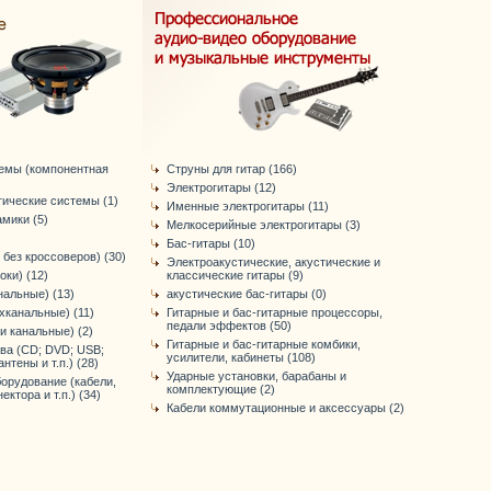
темы (компонентная
Струны для гитар (166)
Электрогитары (12)
тические системы (1)
Именные электрогитары (11)
мики (5)
Мелкосерийные электрогитары (3)
Бас-гитары (10)
 без кроссоверов) (30)
Электроакустические, акустические и
оки) (12)
классические гитары (9)
нальные) (13)
акустические бас-гитары (0)
хканальные) (11)
Гитарные и бас-гитарные процессоры,
педали эффектов (50)
-и канальные) (2)
Гитарные и бас-гитарные комбики,
ва (CD; DVD; USB;
усилители, кабинеты (108)
антены и т.п.) (28)
Ударные установки, барабаны и
орудование (кабели,
комплектующие (2)
ктора и т.п.) (34)
Кабели коммутационные и аксессуары (2)