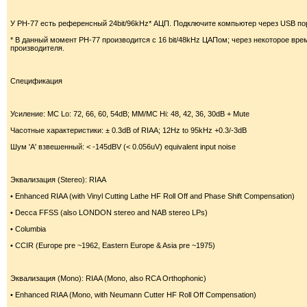
У PH-77 есть референсный 24bit/96kHz* АЦП. Подключите компьютер через USB по
* В данный момент PH-77 производится с 16 bit/48kHz ЦАПом; через некоторое врем
производителя.
Спецификация
Усиление: MC Lo: 72, 66, 60, 54dB; MM/MC Hi: 48, 42, 36, 30dB + Mute
Часотные характеристики: ± 0.3dB of RIAA; 12Hz to 95kHz +0.3/-3dB
Шум 'A' взвешенный: < -145dBV (< 0.056uV) equivalent input noise
Эквализация (Stereo): RIAA
• Enhanced RIAA (with Vinyl Cutting Lathe HF Roll Off and Phase Shift Compensation)
• Decca FFSS (also LONDON stereo and NAB stereo LPs)
• Columbia
• CCIR (Europe pre ~1962, Eastern Europe & Asia pre ~1975)
Эквализация (Mono): RIAA (Mono, also RCA Orthophonic)
• Enhanced RIAA (Mono, with Neumann Cutter HF Roll Off Compensation)