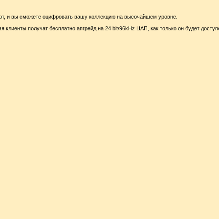
рт, и вы сможете оцифровать вашу коллекцию на высочайшем уровне.
я клиенты получат бесплатно апгрейд на 24 bit/96kHz ЦАП, как только он будет доступ