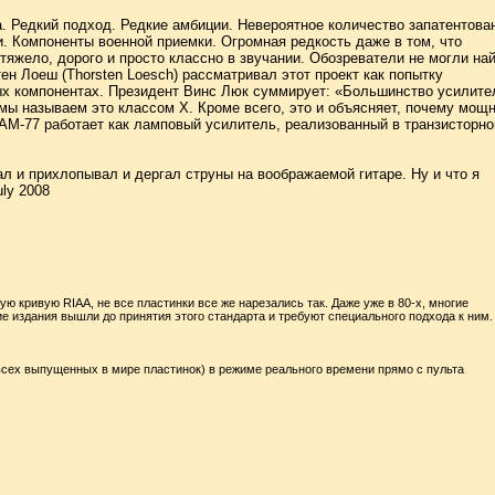
а. Редкий подход. Редкие амбиции. Невероятное количество запатентова
. Компоненты военной приемки. Огромная редкость даже в том, что
тяжело, дорого и просто классно в звучании. Обозреватели не могли на
ен Лоеш (Thorsten Loesch) рассматривал этот проект как попытку
ых компонентах. Президент Винс Люк суммирует: «Большинство усилите
мы называем это классом Х. Кроме всего, это и объясняет, почему мощ
 AM-77 работает как ламповый усилитель, реализованный в транзисторно
л и прихлопывал и дергал струны на воображаемой гитаре. Ну и что я
ly 2008
ю кривую RIAA, не все пластинки все же нарезались так. Даже уже в 80-х, многие
е издания вышли до принятия этого стандарта и требуют специального подхода к ним.
всех выпущенных в мире пластинок) в режиме реального времени прямо с пульта