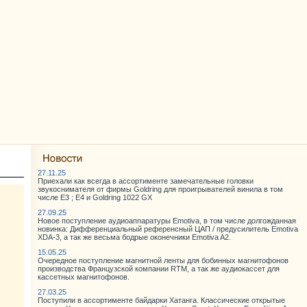
27.11.25
Приехали как всегда в ассортименте замечательные головки
звукоснимателя от фирмы Goldring для проигрывателей винила в том
числе E3 ; E4 и Goldring 1022 GX
27.09.25
Новое поступление аудиоаппаратуры Emotiva, в том числе долгожданная
новинка: Дифференциальный референсный ЦАП / предусилитель Emotiva
XDA-3, а так же весьма бодрые оконечники Emotiva A2.
15.05.25
Очередное поступление магнитной ленты для бобинных магнитофонов
производства Французской компании RTM, а так же аудиокассет для
кассетных магнитофонов.
27.03.25
Поступили в ассортименте байдарки Хатанга. Классические открытые