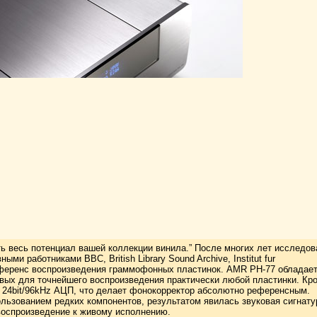
ь весь потенциал вашей коллекции винила.” После многих лет исследов
и работниками BBC, British Library Sound Archive, Institut fur
референс воспроизведения граммофонных пластинок. AMR PH-77 обладае
вых для точнейшего воспроизведения практически любой пластинки. Кр
ый 24bit/96kHz АЦП, что делает фонокорректор абсолютно референсным.
ьзованием редких компонентов, результатом явилась звуковая сигнату
воспроизведение к живому исполнению.