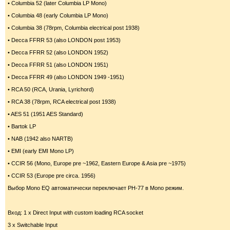
• Columbia 52 (later Columbia LP Mono)
• Columbia 48 (early Columbia LP Mono)
• Columbia 38 (78rpm, Columbia electrical post 1938)
• Decca FFRR 53 (also LONDON post 1953)
• Decca FFRR 52 (also LONDON 1952)
• Decca FFRR 51 (also LONDON 1951)
• Decca FFRR 49 (also LONDON 1949 -1951)
• RCA 50 (RCA, Urania, Lyrichord)
• RCA 38 (78rpm, RCA electrical post 1938)
• AES 51 (1951 AES Standard)
• Bartok LP
• NAB (1942 also NARTB)
• EMI (early EMI Mono LP)
• CCIR 56 (Mono, Europe pre ~1962, Eastern Europe & Asia pre ~1975)
• CCIR 53 (Europe pre circa. 1956)
Выбор Mono EQ автоматически переключает PH-77 в Mono режим.
Вход: 1 x Direct Input with custom loading RCA socket
3 x Switchable Input