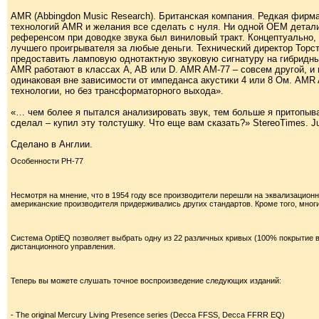
AMR (Abbingdon Music Research). Британская компания. Редкая фирм
технологий AMR и желания все сделать с нуля. Ни одной OEM детали
референсом при доводке звука был виниловый тракт. Концептуально, 
лучшего проигрывателя за любые деньги. Технический директор Торст
предоставить ламповую однотактную звуковую сигнатуру на гибридн
AMR работают в классах A, AB или D. AMR AM-77 – совсем другой, и 
одинаковая вне зависимости от импеданса акустики 4 или 8 Ом. AMR
технологии, но без трансформаторного выхода».
«… чем более я пытался анализировать звук, тем больше я притопыва
сделал – купил эту толстушку. Что еще вам сказать?» StereoTimes. Ju
Сделано в Англии.
Особенности PH-77
Несмотря на мнение, что в 1954 году все производители перешли на эквализационну
американские производителя придерживались других стандартов. Кроме того, многи
Система OptiEQ позволяет выбрать одну из 22 различных кривых (100% покрытие 
дистанционного управления.
Теперь вы можете слушать точное воспроизведение следующих изданий:
- The original Mercury Living Presence series (Decca FFSS, Decca FFRR EQ)