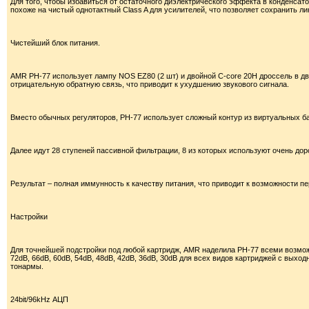
Для того, чтобы избавиться от остаточного диэлектрического эффекта в конденса
похоже на чистый однотактный Class A для усилителей, что позволяет сохранить ли
Чистейший блок питания.
AMR PH-77 использует лампу NOS EZ80 (2 шт) и двойной C-core 20H дроссель в дво
отрицательную обратную связь, что приводит к ухудшению звукового сигнала.
Вместо обычных регуляторов, PH-77 использует сложный контур из виртуальных б
Далее идут 28 ступеней пассивной фильтрации, 8 из которых используют очень до
Результат – полная иммунность к качеству питания, что приводит к возможности п
Настройки
Для точнейшей подстройки под любой картридж, AMR наделила PH-77 всеми возмож
72dB, 66dB, 60dB, 54dB, 48dB, 42dB, 36dB, 30dB для всех видов картриджей с выхо
тонармы.
24bit/96kHz АЦП